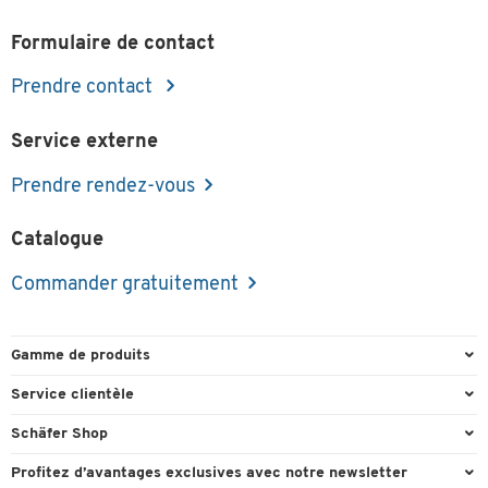
Formulaire de contact
Prendre contact
Service externe
Prendre rendez-vous
Catalogue
Commander gratuitement
Gamme de produits
Emballage et expédition
Service clientèle
Entrepôt et entreprise
Commande directe
Schäfer Shop
Équipements de bureau
FAQ
Experts en environnement de travail
Profitez d’avantages exclusives avec notre newsletter
Fournitures de bureau