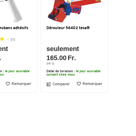
rubans adhésifs
Dérouleur 56402 tesa®
(1)
ent
seulement
.
165.00 Fr.
par p.
on :
le jour ouvrable
Délai de livraison :
le jour ouvrable
ous
suivant chez vous
Remarquer
Remarquer
Comparer