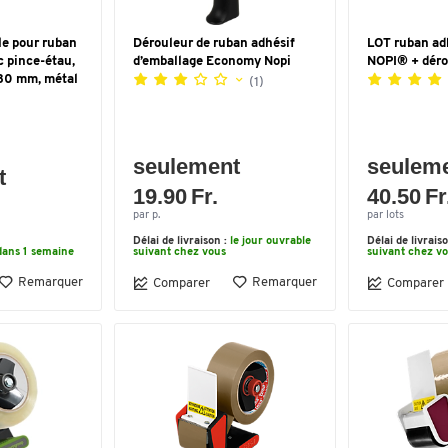
le pour ruban
Dérouleur de ruban adhésif
LOT ruban ad
c pince-étau,
d’emballage Economy Nopi
NOPI® + déro
 130 mm, métal
(1)
seulement
seulem
t
19.90 Fr.
40.50 Fr
par p.
par lots
Délai de livraison :
le jour ouvrable
Délai de livrais
dans 1 semaine
suivant chez vous
suivant chez v
Remarquer
Remarquer
Comparer
Comparer