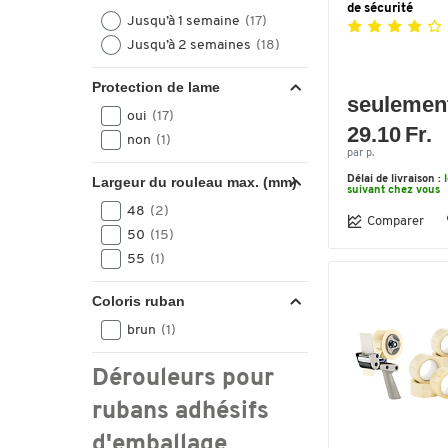
de sécurité
Jusqu’à 1 semaine
(17)
Jusqu’à 2 semaines
(18)
Protection de lame
seulemen
oui
(17)
29.10 Fr.
non
(1)
par p.
Largeur du rouleau max. (mm)
Délai de livraison :
suivant chez vous
48
(2)
Comparer
50
(15)
55
(1)
Coloris ruban
brun
(1)
Dérouleurs pour
rubans adhésifs
d'emballage