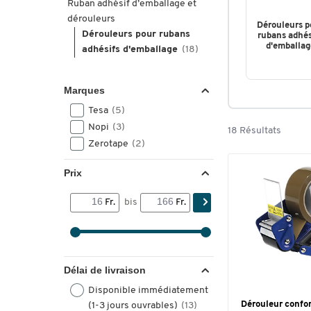
Ruban adhésif d’emballage et
dérouleurs
Dérouleurs p
Dérouleurs pour rubans
rubans adhés
d'emballag
adhésifs d'emballage
(18)
Marques
Tesa
(5)
Nopi
(3)
18 Résultats
Zerotape
(2)
Prix
Fr.
bis
Fr.
Délai de livraison
Disponible immédiatement
Dérouleur confor
(1-3 jours ouvrables)
(13)