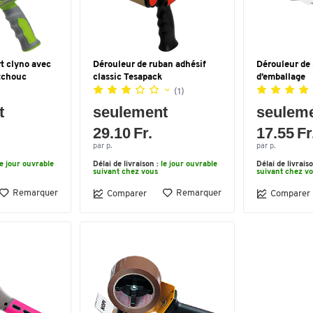
t clyno avec
Dérouleur de ruban adhésif
Dérouleur de 
tchouc
classic Tesapack
d’emballage
(1)
t
seulement
seulem
29.10 Fr.
17.55 Fr
par p.
par p.
le jour ouvrable
Délai de livraison :
le jour ouvrable
Délai de livrais
suivant chez vous
suivant chez v
Remarquer
Remarquer
Comparer
Comparer