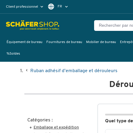
FR
Client professionnel
Client particulier
DE
EN
Équipement de bureau
Fournitures de bureau
Mobilier de bureau
Entrepôt
%Soldes
Ruban adhésif d’emballage et dérouleurs
Dérou
Catégories :
Quel type d
Emballage et expédition