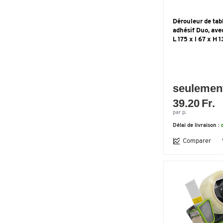
Dérouleur de tab
adhésif Duo, ave
L 175 x l 67 x H
seulemen
39.20 Fr.
par p.
Délai de livraison :
Comparer