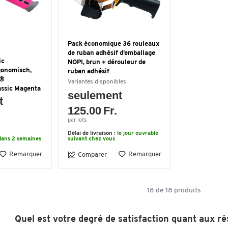
Pack économique 36 rouleaux
de ruban adhésif d’emballage
ic
NOPI, brun + dérouleur de
gonomisch,
ruban adhésif
e®
Variantes disponibles
assic Magenta
seulement
t
125.00 Fr.
par lots
Délai de livraison :
le jour ouvrable
dans 2 semaines
suivant chez vous
Remarquer
Remarquer
Comparer
18
de
18
produits
Quel est votre degré de satisfaction quant aux ré