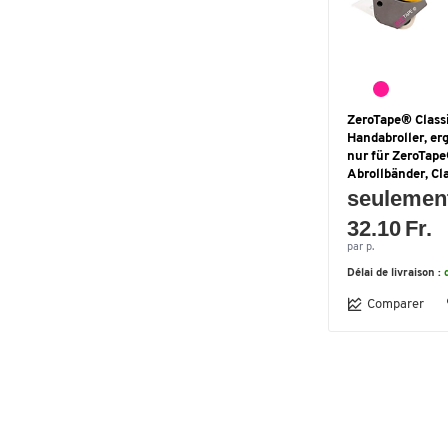
ZeroTape® Class
Handabroller, er
nur für ZeroTap
Abrollbänder, Cl
seulemen
32.10 Fr.
par p.
Délai de livraison :
Comparer