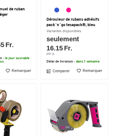
nuel de ruban
léger
Dérouleur de rubans adhésifs
pack´n´go tesapack®, bleu
Variantes disponibles
seulement
5 Fr.
16.15 Fr.
par p.
on :
le jour ouvrable
ous
Délai de livraison :
dans 1 semaine
Remarquer
Remarquer
Comparer