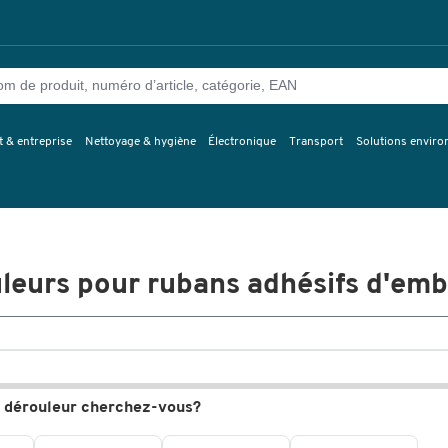
 & entreprise
Nettoyage & hygiène
Électronique
Transport
Solutions envir
leurs pour rubans adhésifs d'emb
e dérouleur cherchez-vous?