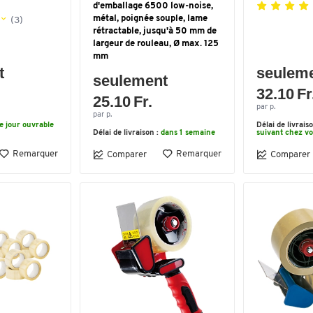
d'emballage 6500 low-noise,
métal, poignée souple, lame
(3)
rétractable, jusqu'à 50 mm de
largeur de rouleau, Ø max. 125
mm
t
seulem
seulement
32.10 Fr
25.10 Fr.
par p.
par p.
le jour ouvrable
Délai de livrais
Délai de livraison :
dans 1 semaine
suivant chez v
Remarquer
Remarquer
Comparer
Comparer