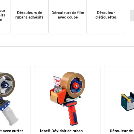
our
Dérouleurs de
Dérouleurs de film
Dérouleur
ifs
rubans adhésifs
avec coupe
d'étiquettes
e
t avec cutter
tesa® Dévidoir de ruban
Dérouleur de 