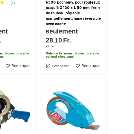
6300 Economy, pour rouleaux
(1)
jusqu'à Ø 120 x L 50 mm, frein
de rouleau réglable
manuellement, lame réversible
avec cache
ent
seulement
.
28.10 Fr.
par p.
on :
le jour ouvrable
Délai de livraison :
le jour ouvrable
ous
suivant chez vous
Remarquer
Remarquer
Comparer