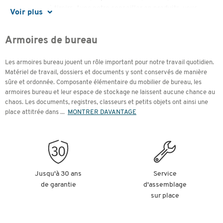
armoires à tiroirs. Avec notre conseiller en produits, vous
Voir plus
trouverez l'armoire de bureau la mieux adaptée à votre
aménagement.
Armoires de bureau
Contenu
Les armoires bureau jouent un rôle important pour notre travail quotidien.
Matériel de travail, dossiers et documents y sont conservés de manière
sûre et ordonnée. Composante élémentaire du mobilier de bureau, les
L'armoire de bureau: une aide pratique dans la vie
armoires bureau et leur espace de stockage ne laissent aucune chance au
quotidienne au bureau
chaos. Les documents, registres, classeurs et petits objets ont ainsi une
Protection contre la poussière et les regards indiscrets
Hauteur des classeur (HC) et différentes largeurs
place attitrée dans
...
MONTRER DAVANTAGE
Différentes versions d'armoires de bureau
Accessoires
Design et décors
Armoires de bureau spéciales pour des exigences
particulières
Jusqu'à 30 ans
Service
de garantie
d'assemblage
sur place
L'armoire de bureau : une aide pratique
dans la vie quotidienne au bureau