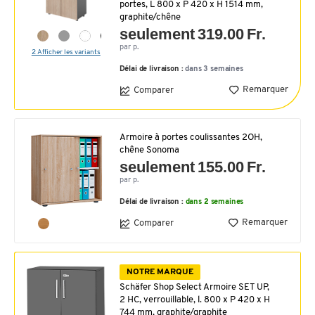
portes, L 800 x P 420 x H 1514 mm,
graphite/chêne
seulement 319.00 Fr.
par p.
2 Afficher les variants
Délai de livraison :
dans 3 semaines
Remarquer
Comparer
Armoire à portes coulissantes 2OH,
chêne Sonoma
seulement 155.00 Fr.
par p.
Délai de livraison :
dans 2 semaines
Remarquer
Comparer
NOTRE MARQUE
Schäfer Shop Select Armoire SET UP,
2 HC, verrouillable, l. 800 x P 420 x H
744 mm, graphite/graphite