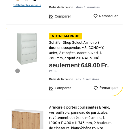
1 Afficher les variants
Délai de livraison :
dans 3 semaines
Remarquer
Comparer
NOTRE MARQUE
Schäfer Shop Select Armoire à
dossiers suspendus MS iCONOMY,
acier, 2 rangées, cadre ouvert, l.
780 mm, argent alu RAL 9006
seulement 649.00 Fr.
par p.
Délai de livraison :
env. 5 semaines
Remarquer
Comparer
Armoire à portes coulissantes Breno,
verrouillable, panneau de particules,
revêtement de résine mélamine, L
1200 x P 400 x H 748 mm, 2 hauteurs
de classeurs, blanc/chêne rouvre