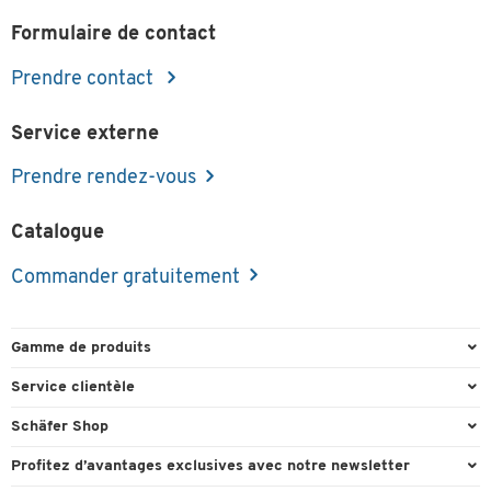
Formulaire de contact
Prendre contact
Service externe
Prendre rendez-vous
Catalogue
Commander gratuitement
Gamme de produits
Emballage et expédition
Service clientèle
Entrepôt et entreprise
Commande directe
Schäfer Shop
Équipements de bureau
FAQ
Experts en environnement de travail
Profitez d’avantages exclusives avec notre newsletter
Fournitures de bureau
Formulaires de contact
Conseil projets - Workplace Solutions