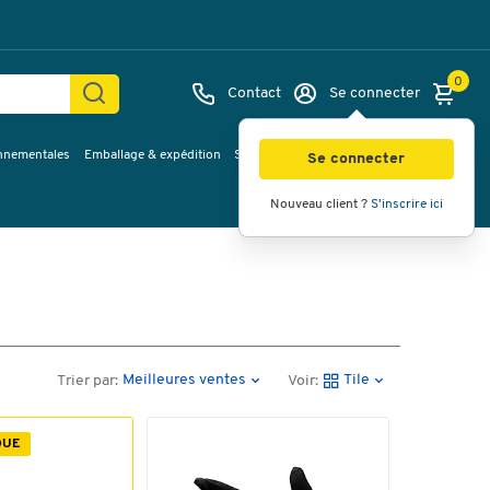
0
Contact
Se connecter
onnementales
Emballage & expédition
Service & Planification
Inspirations
Se connecter
Nouveau client ?
S'inscrire ici
Meilleures ventes
Tile
Trier par:
Voir:
QUE