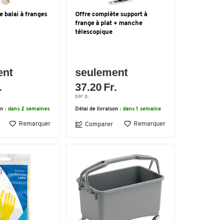
e balai à franges
Offre complète support à
frange à plat + manche
télescopique
ent
seulement
.
37.20 Fr.
par p.
on :
dans 2 semaines
Délai de livraison :
dans 1 semaine
Remarquer
Remarquer
Comparer