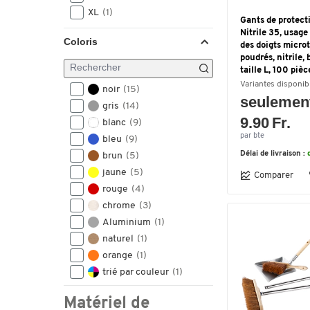
XL
(1)
Gants de protec
Nitrile 35, usage
Coloris
des doigts micro
poudrés, nitrile, 
taille L, 100 pièc
Variantes disponib
noir
(15)
seulemen
gris
(14)
9.90 Fr.
blanc
(9)
par bte
bleu
(9)
Délai de livraison :
brun
(5)
jaune
(5)
Comparer
rouge
(4)
chrome
(3)
Aluminium
(1)
naturel
(1)
orange
(1)
trié par couleur
(1)
vert
(1)
Matériel de
violet
(1)