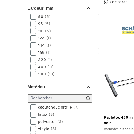
Comparer
Largeur (mm)
80
(5)
95
(5)
110
(5)
124
(1)
144
(1)
165
(1)
220
(1)
400
(11)
500
(13)
Matériau
caoutchouc nitrile
(7)
latex
(6)
Raclette, 450 m
polyester
(3)
noir
vinyle
(3)
Variantes disponib