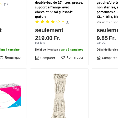
double-bac de 27 litres, presse,
gauche/droite
(1)
support à frange, avec
non stériles,
chevalet &"sol glissant"
personnes alle
gratuit
XL, nitrile, b
(1)
Variantes disp
t
seulement
seulem
219.00 Fr.
9.85 Fr.
par lots
par UC
dans 1 semaine
Délai de livraison :
dans 2 semaines
Délai de livrais
Remarquer
Remarquer
Comparer
Comparer