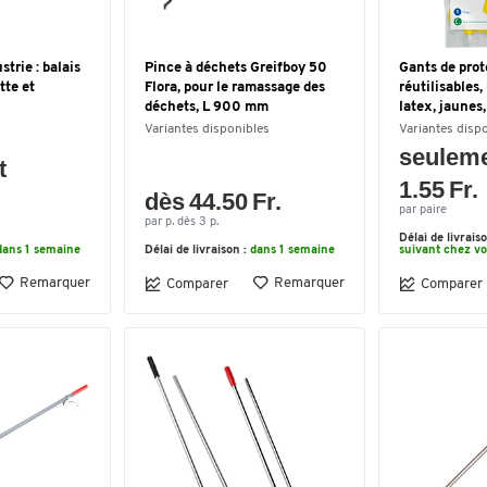
strie : balais
Pince à déchets Greifboy 50
Gants de pro
tte et
Flora, pour le ramassage des
réutilisables,
déchets, L 900 mm
latex, jaunes, 
Variantes disponibles
Variantes disp
seulem
t
1.55 Fr.
dès 44.50 Fr.
par paire
par p. dès 3 p.
Délai de livrais
dans 1 semaine
Délai de livraison :
dans 1 semaine
suivant chez v
Remarquer
Remarquer
Comparer
Comparer