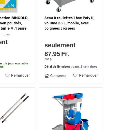
tection BINGOLD,
Seau à roulettes 1 bac Poly II,
 non poudrés,
volume 28 L, mobile, avec
taille M, 1 paire
poignées croisées
onibles
ent
seulement
87.95 Fr.
par p.
on :
le jour ouvrable
ous
Délai de livraison :
dans 2 semaines
Remarquer
Remarquer
Comparer