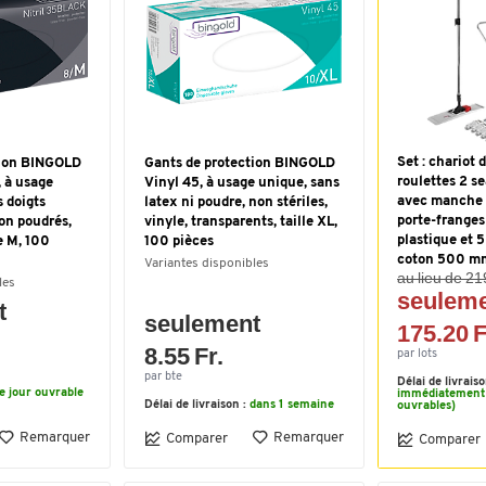
Set : chariot
tion BINGOLD
Gants de protection BINGOLD
roulettes 2 se
 à usage
Vinyl 45, à usage unique, sans
avec manche 
s doigts
latex ni poudre, non stériles,
porte-franges
on poudrés,
vinyle, transparents, taille XL,
plastique et 5
le M, 100
100 pièces
coton 500 m
Variantes disponibles
au lieu de 21
les
seulem
t
seulement
175.20 F
8.55 Fr.
par lots
par bte
Délai de livrais
le jour ouvrable
immédiatement 
Délai de livraison :
dans 1 semaine
ouvrables)
Remarquer
Remarquer
Comparer
Comparer