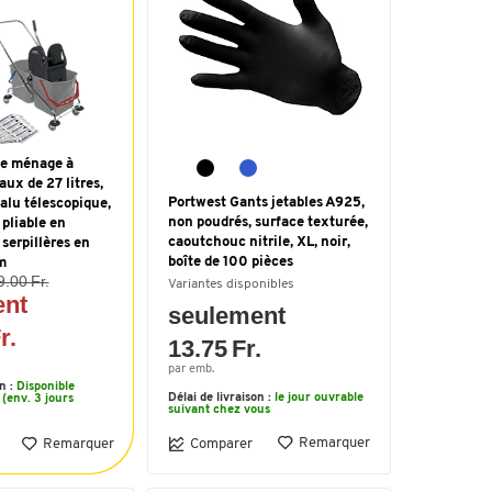
 de ménage à
aux de 27 litres,
Portwest Gants jetables A925,
alu télescopique,
non poudrés, surface texturée,
 pliable en
caoutchouc nitrile, XL, noir,
 serpillères en
boîte de 100 pièces
m
9.00 Fr.
Variantes disponibles
ent
seulement
r.
13.75 Fr.
par emb.
on :
Disponible
Délai de livraison :
le jour ouvrable
(env. 3 jours
suivant chez vous
Remarquer
Remarquer
Comparer