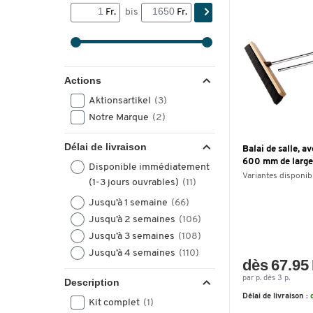
Fr.
bis
Fr.
Actions
Aktionsartikel
(3)
Notre Marque
(2)
Délai de livraison
Balai de salle, 
600 mm de large
Disponible immédiatement
Variantes disponib
(1-3 jours ouvrables)
(11)
Jusqu’à 1 semaine
(66)
Jusqu’à 2 semaines
(106)
Jusqu’à 3 semaines
(108)
Jusqu’à 4 semaines
(110)
dès 67.95 
par p. dès 3 p.
Description
Délai de livraison :
Kit complet
(1)