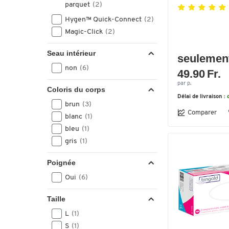
parquet
(2)
Hygen™ Quick-Connect
(2)
Magic-Click
(2)
Seau intérieur
seulemen
non
(6)
49.90 Fr.
par p.
Coloris du corps
Délai de livraison :
brun
(3)
Comparer
blanc
(1)
bleu
(1)
gris
(1)
Poignée
Oui
(6)
Taille
L
(1)
S
(1)