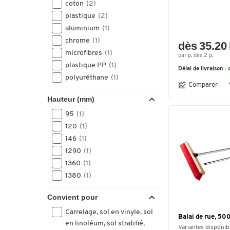
coton
(2)
plastique
(2)
aluminium
(1)
chrome
(1)
dès 35.20 
microfibres
(1)
par p. dès 2 p.
plastique PP
(1)
Délai de livraison :
polyuréthane
(1)
Comparer
Hauteur (mm)
95
(1)
120
(1)
146
(1)
1290
(1)
1360
(1)
1380
(1)
Convient pour
Carrelage, sol en vinyle, sol
Balai de rue, 5
en linoléum, sol stratifié,
Variantes disponib