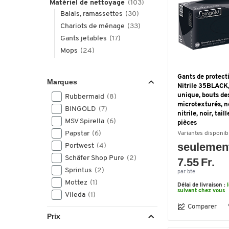
Matériel de nettoyage
(103)
Balais, ramassettes
(30)
Chariots de ménage
(33)
Gants jetables
(17)
Mops
(24)
Gants de protec
Marques
Nitrile 35BLACK,
unique, bouts de
Rubbermaid
(8)
microtexturés, n
BINGOLD
(7)
nitrile, noir, tail
MSV Spirella
(6)
pièces
Papstar
(6)
Variantes disponib
seulemen
Portwest
(4)
Schäfer Shop Pure
(2)
7.55 Fr.
Sprintus
(2)
par bte
Mottez
(1)
Délai de livraison :
suivant chez vous
Vileda
(1)
Comparer
Prix