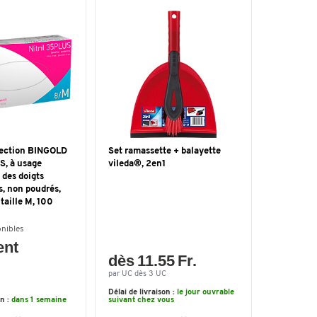
tection BINGOLD
Set ramassette + balayette
S, à usage
vileda®, 2en1
 des doigts
, non poudrés,
 taille M, 100
onibles
ent
dès 11.55 Fr.
par UC dès 3 UC
Délai de livraison :
le jour ouvrable
on :
dans 1 semaine
suivant chez vous