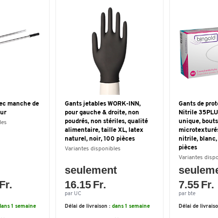
avec manche de
Gants jetables WORK-INN,
Gants de pro
ur
pour gauche & droite, non
Nitrile 35PLU
poudrés, non stériles, qualité
unique, bouts
les
alimentaire, taille XL, latex
microtexturés
naturel, noir, 100 pièces
nitrile, blanc,
pièces
Variantes disponibles
Variantes disp
seulement
seulem
Fr.
16.15 Fr.
7.55 Fr.
par UC
par bte
dans 1 semaine
Délai de livraison :
dans 1 semaine
Délai de livrais