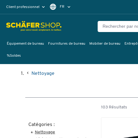
FR
Client professionnel
Client particulier
DE
EN
Équipement de bureau
Fournitures de bureau
Mobilier de bureau
Entrepôt
%Soldes
Nettoyage
103 Résultats
Catégories :
Nettoyage