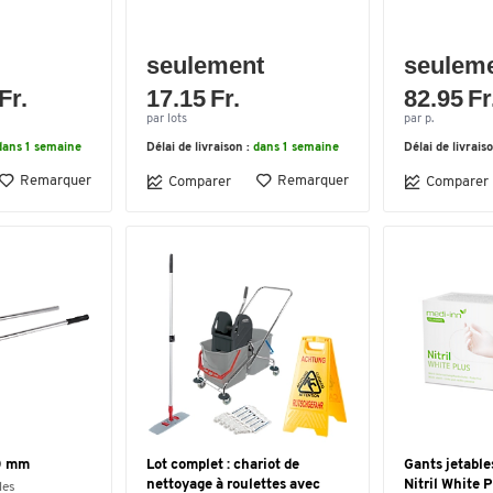
seulement
seulem
Fr.
17.15 Fr.
82.95 Fr
par lots
par p.
dans 1 semaine
Délai de livraison :
dans 1 semaine
Délai de livrais
Remarquer
Remarquer
Comparer
Comparer
00 mm
Lot complet : chariot de
Gants jetabl
nettoyage à roulettes avec
Nitril White P
les