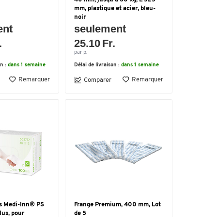
mm, plastique et acier, bleu-
noir
ent
seulement
.
25.10 Fr.
par p.
on :
dans 1 semaine
Délai de livraison :
dans 1 semaine
Remarquer
Remarquer
Comparer
es Medi-Inn® PS
Frange Premium, 400 mm, Lot
lus, pour
de 5