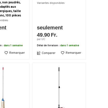
, non poudrés,
Variantes disponibles
 adaptés aux
rgiques, taille
lanc, 100 pièces
onibles
ent
seulement
49.90 Fr.
par UC
on :
dans 1 semaine
Délai de livraison :
dans 1 semaine
Remarquer
Remarquer
Comparer