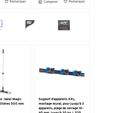
Remarquer
Remarquer
Comparer
e : balai Magic
Support d'appareils XXL,
pillières 500 mm
montage mural, pour jusqu'à 3
appareils, plage de serrage 10-
40 mm, jusqu'à 30 kg, L 525