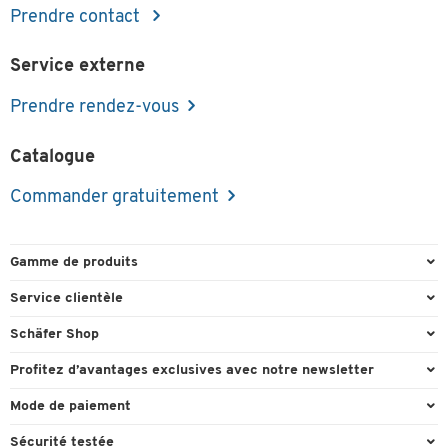
Prendre contact
Service externe
Prendre rendez-vous
Catalogue
Commander gratuitement
Gamme de produits
Emballage et expédition
Service clientèle
Entrepôt et entreprise
Commande directe
Schäfer Shop
Équipements de bureau
FAQ
Experts en environnement de travail
Profitez d’avantages exclusives avec notre newsletter
Fournitures de bureau
Formulaires de contact
Conseil projets - Workplace Solutions
Cadeau de bienvenu
Mode de paiement
Mobilier de bureau
Recyclage
Références clients
Actions cadeaux
Paiement d'avance
Nettoyage et hygiène
Sécurité testée
Retour