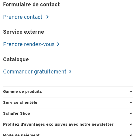
Formulaire de contact
Prendre contact
Service externe
Prendre rendez-vous
Catalogue
Commander gratuitement
Gamme de produits
Emballage et expédition
Service clientèle
Entrepôt et entreprise
Commande directe
Schäfer Shop
Équipements de bureau
FAQ
Experts en environnement de travail
Profitez d’avantages exclusives avec notre newsletter
Fournitures de bureau
Formulaires de contact
Conseil projets - Workplace Solutions
Cadeau de bienvenu
Mode de paiement