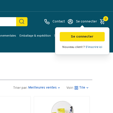
0
Contact
Se connecter
onnementales
Emballage & expédition
Service & Planification
Inspirations
Se connecter
Nouveau client ?
S'inscrire ici
Meilleures ventes
Tile
Trier par:
Voir: