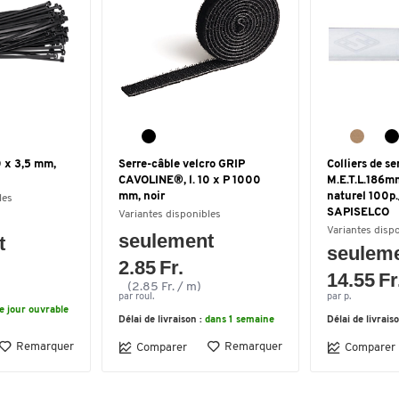
0 x 3,5 mm,
Serre-câble velcro GRIP
Colliers de se
CAVOLINE®, l. 10 x P 1000
M.E.T.L.186m
mm, noir
naturel 100p
les
SAPISELCO
Variantes disponibles
Variantes disp
seulement
t
seulem
2.85 Fr.
14.55 Fr
(2.85 Fr. / m)
par roul.
par p.
le jour ouvrable
Délai de livraison :
dans 1 semaine
Délai de livrais
Remarquer
Remarquer
Comparer
Comparer