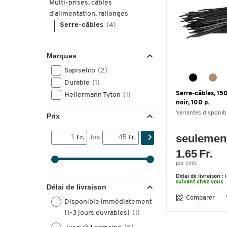
Multi-prises, câbles
d'alimentation, rallonges
Serre-câbles
(4)
Marques
Sapiselco
(2)
Durable
(1)
Serre-câbles, 15
Hellermann Tyton
(1)
noir, 100 p.
Variantes disponib
Prix
seulemen
Fr.
bis
Fr.
1.65 Fr.
par emb.
Délai de livraison :
suivant chez vous
Délai de livraison
Comparer
Disponible immédiatement
(1-3 jours ouvrables)
(1)