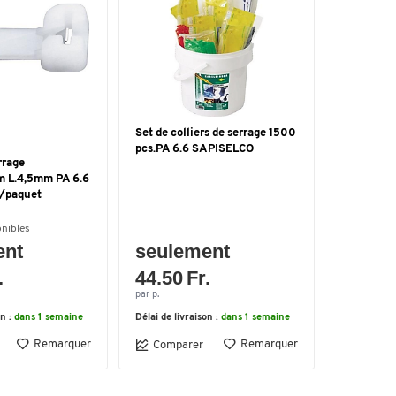
Set de colliers de serrage 1500
pcs.PA 6.6 SAPISELCO
rrage
m L.4,5mm PA 6.6
./paquet
onibles
ent
seulement
.
44.50 Fr.
par p.
on :
dans 1 semaine
Délai de livraison :
dans 1 semaine
Remarquer
Remarquer
Comparer