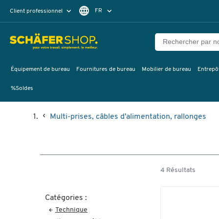
FR
Client professionnel
Client particulier
DE
EN
Équipement de bureau
Fournitures de bureau
Mobilier de bureau
Entrepôt
%Soldes
Multi-prises, câbles d'alimentation, rallonges
4 Résultats
Catégories :
Technique