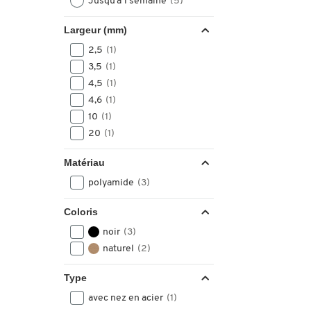
Jusqu’à 1 semaine
(5)
Largeur (mm)
2,5
(1)
3,5
(1)
4,5
(1)
4,6
(1)
10
(1)
20
(1)
Matériau
polyamide
(3)
Coloris
noir
(3)
naturel
(2)
Type
avec nez en acier
(1)