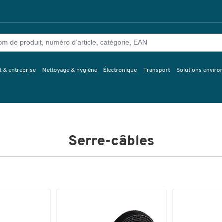
 & entreprise
Nettoyage & hygiène
Électronique
Transport
Solutions envir
Serre-câbles