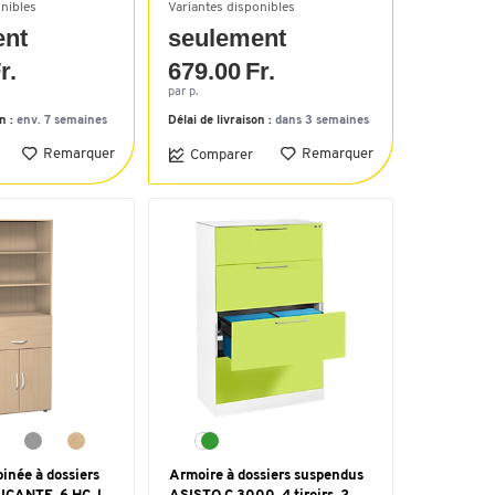
onibles
Variantes disponibles
ent
seulement
r.
679.00 Fr.
par p.
on :
env. 7 semaines
Délai de livraison :
dans 3 semaines
Remarquer
Remarquer
Comparer
inée à dossiers
Armoire à dossiers suspendus