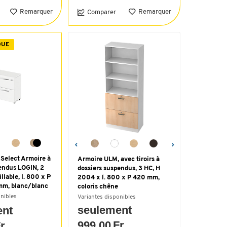
Remarquer
Remarquer
Comparer
QUE
Select Armoire à
Armoire ULM, avec tiroirs à
endus LOGIN, 2
dossiers suspendus, 3 HC, H
illable, l. 800 x P
2004 x l. 800 x P 420 mm,
mm, blanc/blanc
coloris chêne
onibles
Variantes disponibles
seulement
ent
999.00 Fr.
r.