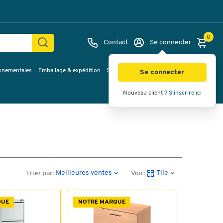
0
Contact
Se connecter
onnementales
Emballage & expédition
Service & Planification
Inspirations
Se connecter
Nouveau client ?
S'inscrire ici
Meilleures ventes
Tile
Trier par:
Voir:
QUE
NOTRE MARQUE