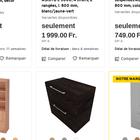
ASISTO C 3000, 4 tiroirs, 2
suspendus AL
m, décor
rangées, l. 800 mm,
800 mm, colo
blanc/jaune-vert
Variantes disp
les
Variantes disponibles
t
seulement
seulem
1 999.00 Fr.
749.00 F
par p.
par p.
env. 11 semaines
Délai de livraison :
dans 4 semaines
Délai de livrais
Remarquer
Remarquer
Comparer
Comparer
NOTRE MAR