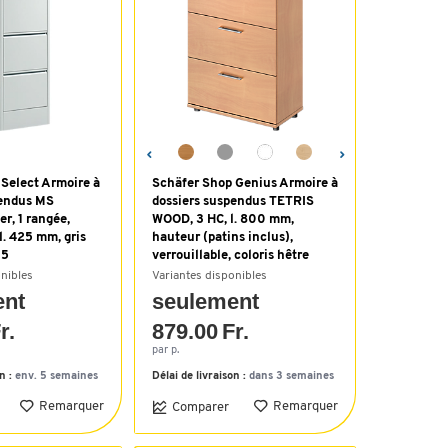
Select Armoire à
Schäfer Shop Genius Armoire à
pendus MS
dossiers suspendus TETRIS
r, 1 rangée,
WOOD, 3 HC, l. 800 mm,
l. 425 mm, gris
hauteur (patins inclus),
35
verrouillable, coloris hêtre
onibles
Variantes disponibles
ent
seulement
r.
879.00 Fr.
par p.
on :
env. 5 semaines
Délai de livraison :
dans 3 semaines
Remarquer
Remarquer
Comparer