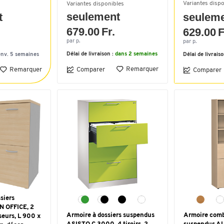
Variantes disp
Variantes disponibles
seulement
t
seulem
679.00 Fr.
629.00 F
par p.
par p.
Délai de livraison :
dans 2 semaines
env. 5 semaines
Délai de livrais
Remarquer
Remarquer
Comparer
Comparer
siers
N OFFICE, 2
Armoire à dossiers suspendus
Armoire comb
seurs, L 900 x