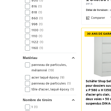
800
(1)
par p.
816
(1)
Délai de livraison :
818
(1)
Comparer
860
(1)
998
(1)
1100
(1)
30 ANS DE GAR
1110
(1)
1122
(1)
1160
(1)
1170
(1)
Matériau
1298
(3)
panneau de particules,
1350
(6)
mélaminé
(19)
1880
(1)
acier laqué époxy
(9)
1910
(1)
Schäfer Shop Sel
panneau de particules
(1)
2004
(2)
pour dossiers su
tôle d'acier, laqué époxy
(1)
2156
(1)
x P 580 x H 1350
d'acier gris clair, 
2160
(1)
deux voies + 50 
Nombre de tiroirs
2250
(2)
suspendus DIN A4
1
(1)
2270
(1)