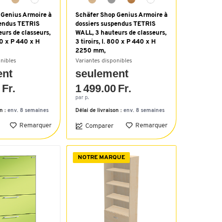
 Genius Armoire à
Schäfer Shop Genius Armoire à
pendus TETRIS
dossiers suspendus TETRIS
urs de classeurs,
WALL, 3 hauteurs de classeurs,
800 x P 440 x H
3 tiroirs, l. 800 x P 440 x H
2250 mm,
onibles
Variantes disponibles
ent
seulement
 Fr.
1 499.00 Fr.
par p.
on :
env. 8 semaines
Délai de livraison :
env. 8 semaines
Remarquer
Remarquer
Comparer
NOTRE MARQUE