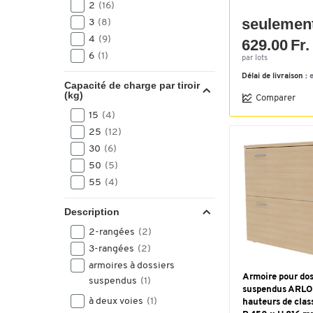
2
(16)
seulemen
3
(8)
4
(9)
629.00 Fr.
6
(1)
par lots
Délai de livraison :
Capacité de charge par tiroir
(kg)
Comparer
15
(4)
25
(12)
30
(6)
50
(5)
55
(4)
Description
2-rangées
(2)
3-rangées
(2)
armoires à dossiers
Armoire pour dos
suspendus
(1)
suspendus ARLO
à deux voies
(1)
hauteurs de clas