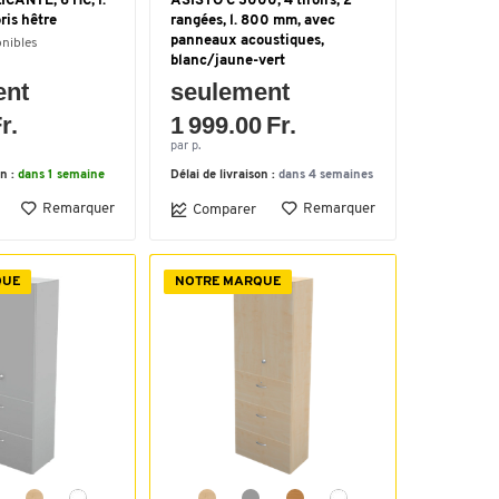
ICANTE, 6 HC, l.
ASISTO C 3000, 4 tiroirs, 2
ris hêtre
rangées, l. 800 mm, avec
panneaux acoustiques,
onibles
blanc/jaune-vert
ent
seulement
r.
1 999.00 Fr.
par p.
on :
dans 1 semaine
Délai de livraison :
dans 4 semaines
Remarquer
Remarquer
Comparer
QUE
NOTRE MARQUE