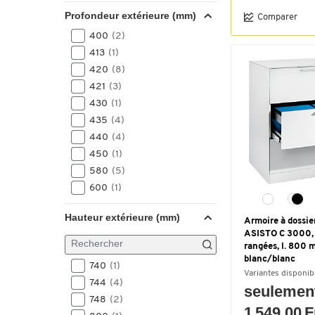
Profondeur extérieure (mm)
Comparer
400
(2)
413
(1)
420
(8)
421
(3)
430
(1)
435
(4)
440
(4)
450
(1)
580
(5)
600
(1)
Hauteur extérieure (mm)
Armoire à dossie
ASISTO C 3000, 3
rangées, l. 800 
blanc/blanc
740
(1)
Variantes disponib
744
(4)
seulemen
748
(2)
1 549.00 F