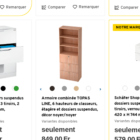
Remarquer
Remarquer
Comparer
Comparer
NOTRE MAR
Schäfer Shop 
rs suspendus
Armoire combinée TOPAS
dossiers susp
 tiroirs, 2
LINE, 6 hauteurs de classeurs,
tiroirs, verrou
mm,
étagère et dossiers suspendus,
420 x H 744 
décor noyer/noyer
Variantes disp
les
Variantes disponibles
t
seulement
seulem
r.
849.00 Fr.
579.00 F