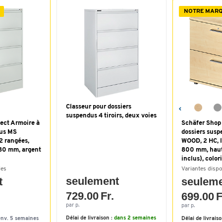
NOTRE MAR
Classeur pour dossiers
suspendus 4 tiroirs, deux voies
ect Armoire à
Schäfer Shop
dus MS
dossiers sus
2 rangées,
WOOD, 2 HC, l
780 mm, argent
800 mm, haut
inclus), color
les
Variantes disp
seulement
t
seulem
729.00 Fr.
699.00 F
par p.
par p.
Délai de livraison :
dans 2 semaines
env. 5 semaines
Délai de livrais