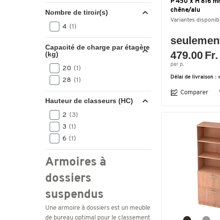
P 450 x H 816 m
chêne/alu
Nombre de tiroir(s)
Variantes disponib
4
(1)
seulemen
Capacité de charge par étagère
479.00 Fr.
(kg)
par p.
20
(1)
Délai de livraison :
28
(1)
Comparer
Hauteur de classeurs (HC)
2
(3)
3
(1)
6
(1)
Armoires à
dossiers
suspendus
Une armoire à dossiers est un meuble
de bureau optimal pour le classement