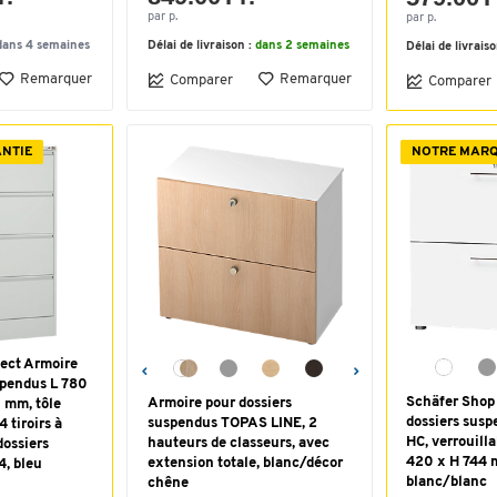
par p.
par p.
dans 4 semaines
Délai de livraison :
dans 2 semaines
Délai de livrais
Remarquer
Remarquer
Comparer
Comparer
ANTIE
NOTRE MAR
ect Armoire
spendus L 780
Schäfer Shop 
Armoire pour dossiers
 mm, tôle
dossiers susp
suspendus TOPAS LINE, 2
4 tiroirs à
HC, verrouilla
hauteurs de classeurs, avec
dossiers
420 x H 744 m
extension totale, blanc/décor
, bleu
blanc/blanc
chêne