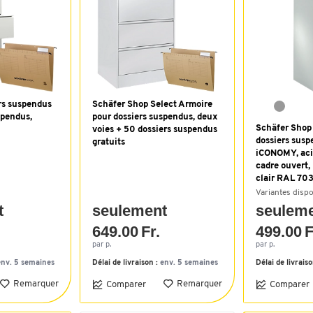
rs suspendus
Schäfer Shop Select Armoire
spendus,
pour dossiers suspendus, deux
Schäfer Shop 
voies + 50 dossiers suspendus
dossiers sus
gratuits
iCONOMY, acie
cadre ouvert, 
clair RAL 70
Variantes disp
t
seulement
seulem
649.00 Fr.
499.00 F
par p.
par p.
env. 5 semaines
Délai de livraison :
env. 5 semaines
Délai de livrais
Remarquer
Remarquer
Comparer
Comparer