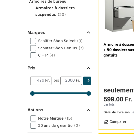
Armoires de bureau
Armoires à dossiers
suspendus
(30)
Marques
Schäfer Shop Select
(9)
Armoire à dossie
Schäfer Shop Genius
(7)
+ 50 dossiers su
C + P
(4)
gratuits
Prix
Fr.
bis
Fr.
seulemen
599.00 Fr.
par lots
Actions
Délai de livraison :
Notre Marque
(15)
Comparer
30 ans de garantie
(2)