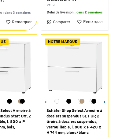
par p.
Délai de livraison :
dans 2 semaines
on :
dans 3 semaines
Remarquer
Remarquer
Comparer
QUE
NOTRE MARQUE
Select Armoire à
Schäfer Shop Select Armoire à
endus Start Off, 2
dossiers suspendus SET UP, 2
ble, l. 800 x P
tiroirs à dossiers suspendus,
m, bois,
verrouillable, l. 800 x P 420 x
H 744 mm, blanc/blanc