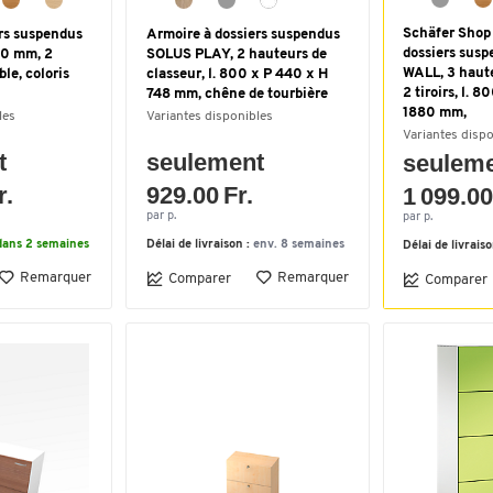
Schäfer Shop
rs suspendus
Armoire à dossiers suspendus
dossiers sus
00 mm, 2
SOLUS PLAY, 2 hauteurs de
WALL, 3 haute
ble, coloris
classeur, l. 800 x P 440 x H
2 tiroirs, l. 
748 mm, chêne de tourbière
1880 mm,
les
Variantes disponibles
Variantes disp
t
seulement
seulem
r.
929.00 Fr.
1 099.00
par p.
par p.
dans 2 semaines
Délai de livraison :
env. 8 semaines
Délai de livrais
Remarquer
Remarquer
Comparer
Comparer