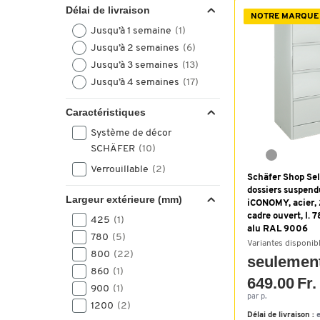
Délai de livraison
NOTRE MARQUE
Jusqu’à 1 semaine
(1)
Jusqu’à 2 semaines
(6)
Jusqu’à 3 semaines
(13)
Jusqu’à 4 semaines
(17)
Caractéristiques
Système de décor
SCHÄFER
(10)
Verrouillable
(2)
Schäfer Shop Sel
dossiers suspen
Largeur extérieure (mm)
iCONOMY, acier, 
cadre ouvert, l. 
425
(1)
alu RAL 9006
780
(5)
Variantes disponib
800
(22)
seulemen
860
(1)
649.00 Fr.
900
(1)
par p.
1200
(2)
Délai de livraison :