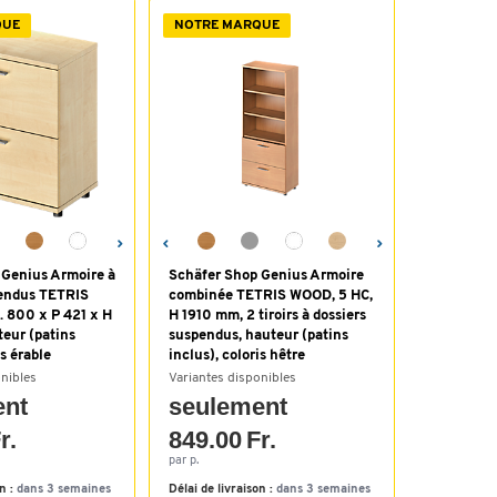
QUE
NOTRE MARQUE
 Genius Armoire à
Schäfer Shop Genius Armoire
pendus TETRIS
combinée TETRIS WOOD, 5 HC,
. 800 x P 421 x H
H 1910 mm, 2 tiroirs à dossiers
eur (patins
suspendus, hauteur (patins
is érable
inclus), coloris hêtre
onibles
Variantes disponibles
ent
seulement
r.
849.00 Fr.
par p.
on :
dans 3 semaines
Délai de livraison :
dans 3 semaines