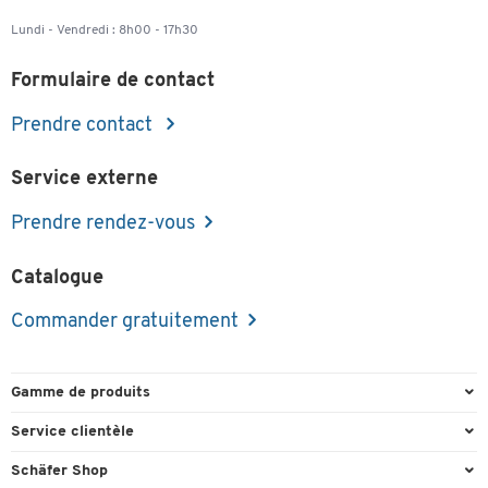
Lundi - Vendredi : 8h00 - 17h30
Formulaire de contact
Prendre contact
Service externe
Prendre rendez-vous
Catalogue
Commander gratuitement
Gamme de produits
Emballage et expédition
Service clientèle
Entrepôt et entreprise
Commande directe
Schäfer Shop