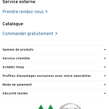
Service externe
Prendre rendez-vous
Catalogue
Commander gratuitement
Gamme de produits
Emballage et expédition
Service clientèle
Entrepôt et entreprise
Commande directe
Schäfer Shop
Équipements de bureau
FAQ
Experts en environnement de travail
Profitez d’avantages exclusives avec notre newsletter
Fournitures de bureau
Formulaires de contact
Conseil projets - Workplace Solutions
Cadeau de bienvenu
Mode de paiement
Mobilier de bureau
Recyclage
Références clients
Actions cadeaux
Paiement d'avance
Nettoyage et hygiène
Sécurité testée
Retour
Showroom
Offres exclusives
Visa
Technique
Informations de livraison
Ergonomie
Conseillère
Mastercard
Technologie environnementale