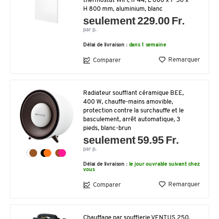
thermostat WiFi, IP44, L 600 x P 56 x
H 800 mm, aluminium, blanc
seulement 229.00 Fr.
par p.
Délai de livraison :
dans 1 semaine
Remarquer
Comparer
Radiateur soufflant céramique BEE,
400 W, chauffe-mains amovible,
protection contre la surchauffe et le
basculement, arrêt automatique, 3
pieds, blanc-brun
seulement 59.95 Fr.
par p.
Délai de livraison :
le jour ouvrable suivant chez
vous
Remarquer
Comparer
Chauffage par soufflerie VENTUS 250,