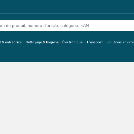
 & entreprise
Nettoyage & hygiène
Électronique
Transport
Solutions envir