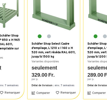
 Schäfer Shop
 P 850 x H 965
Schäfer Shop Select Cadre
Schäfer Shop
RAL 6011,
d'empilage, L 1210 x l 160 x H
d'empilage, L 
 empilable sur
520 mm, vert réséda RAL 6011,
520 mm, vert
jusqu'à 1500 kg
jusqu'à 1200 
les
Variantes disponibles
Variantes disp
t
seulement
seulem
329.00 Fr.
289.00 F
par p.
par p.
env. 7 semaines
Délai de livraison :
env. 7 semaines
Délai de livrais
Remarquer
Remarquer
Comparer
Comparer