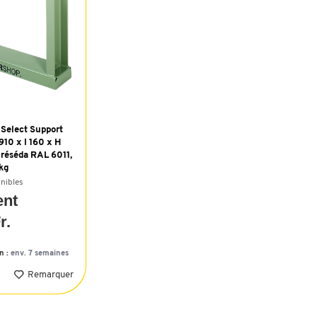
 Select Support
910 x l 160 x H
 réséda RAL 6011,
kg
onibles
ent
r.
on :
env. 7 semaines
Remarquer