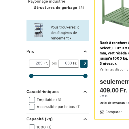
Rayonnage industriel
Structures de gerbage
(3)
Vous trouverez ici
des étagères de
rangement
Rack à ranchers
Select, L 1050 x
Prix
mm, vert réséda 
jusqu'à 1000 kg,
Fr.
bis
Fr.
3 niveaux
Variantes disponib
seulemen
409.00 Fr.
Caractéristiques
par p.
Empilable
(3)
Délai de livraison :
Accessible par le bas
(1)
Comparer
Capacité (kg)
1000
(1)