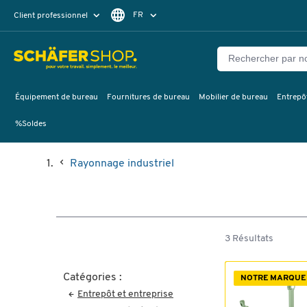
FR
Client professionnel
Client particulier
DE
EN
Équipement de bureau
Fournitures de bureau
Mobilier de bureau
Entrepôt
%Soldes
Rayonnage industriel
3 Résultats
Catégories :
NOTRE MARQUE
Entrepôt et entreprise