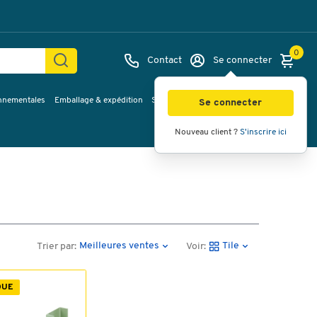
0
Contact
Se connecter
onnementales
Emballage & expédition
Service & Planification
Inspirations
Se connecter
Nouveau client ?
S'inscrire ici
Meilleures ventes
Tile
Trier par:
Voir:
QUE