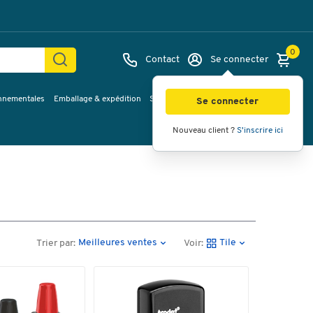
0
Contact
Se connecter
onnementales
Emballage & expédition
Service & Planification
Inspirations
Se connecter
Nouveau client ?
S'inscrire ici
Meilleures ventes
Tile
Trier par:
Voir: