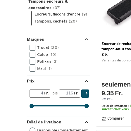
Tampons encreurs &
accessoires
(37)
Encreurs, flacons d'encre
(9)
Tampons, cachets
(28)
Marques
Encreur de rech
Trodat
(20)
tampon 4810 trod
Colop
(10)
2 p.
Variantes disponib
Pelikan
(3)
Maul
(1)
Prix
seulemen
9.35 Fr.
Fr.
bis
Fr.
par paq.
Délai de livraison :
suivant chez vous
Comparer
Délai de livraison
Disponible immédiatement