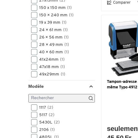
27x15mm
(2)
Comparer
150 x 150 mm
(1)
150 × 240 mm
(1)
19 x 39 mm
(1)
24 × 61 mm
(1)
26 × 56 mm
(1)
28 × 49 mm
(1)
40 × 60 mm
(1)
41x24mm
(1)
47x18 mm
(1)
49x29mm
(1)
80 x 210 mm
(1)
Tampon-adresse 
Modèle
même Typo 4912
84 × 106 mm
(1)
85x210 mm
(1)
taille 1, 160 x 90 mm
(1)
1117
(2)
taille 2, 70 x 50 mm
(1)
5117
(2)
taille 3, 110 x 70 mm
(1)
5430L
(2)
taille 3, 70 x 50 mm
(1)
seulemen
2106
(1)
taille 4, 41 x 24 mm
(1)
45.50 Fr.
4805L
(1)