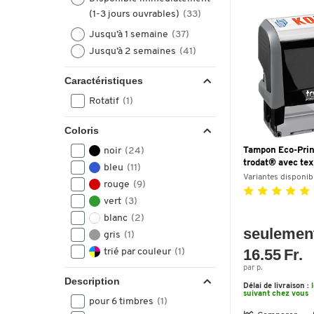
(1-3 jours ouvrables)
(33)
Jusqu’à 1 semaine
(37)
Jusqu’à 2 semaines
(41)
Caractéristiques
Rotatif
(1)
Coloris
noir
(24)
Tampon Eco-Prin
trodat® avec te
bleu
(11)
Variantes disponib
rouge
(9)
vert
(3)
blanc
(2)
seulemen
gris
(1)
16.55 Fr.
trié par couleur
(1)
par p.
Description
Délai de livraison :
suivant chez vous
pour 6 timbres
(1)