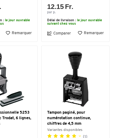
.
12.15 Fr.
par p.
on :
le jour ouvrable
Délai de livraison :
le jour ouvrable
ous
suivant chez vous
Remarquer
Remarquer
Comparer
ssionnelle 5253
Tampon paginé, pour
 Trodat, 6 lignes,
numérotation continue,
s
chiffres de 4,5 mm
Variantes disponibles
(1)