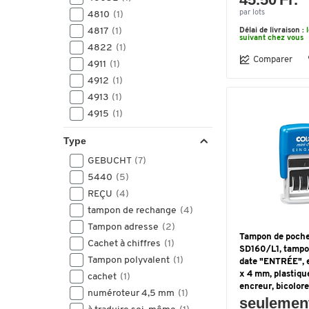
par lots
4810
(1)
4817
(1)
Délai de livraison :
suivant chez vous
4822
(1)
Comparer
4911
(1)
4912
(1)
4913
(1)
4915
(1)
5203
(1)
Type
5204
(1)
GEBUCHT
(7)
5206
(1)
5440
(5)
5440
(1)
REÇU
(4)
S120
(1)
tampon de rechange
(4)
S220/W
(1)
Tampon adresse
(2)
SD160/L1
(1)
Tampon de poche
Cachet à chiffres
(1)
SD160/L2
(1)
SD160/L1, tampo
Tampon polyvalent
(1)
date "ENTRÉE", 
SD160/L3
(1)
x 4 mm, plastiqu
cachet
(1)
encreur, bicolor
numéroteur 4,5 mm
(1)
seulemen