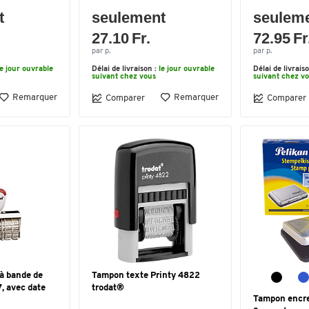
t
seulement
seulem
27.10 Fr.
72.95 Fr
par p.
par p.
le jour ouvrable
Délai de livraison :
le jour ouvrable
Délai de livrais
suivant chez vous
suivant chez v
Remarquer
Remarquer
Comparer
Comparer
à bande de
Tampon texte Printy 4822
7, avec date
trodat®
Tampon encreu