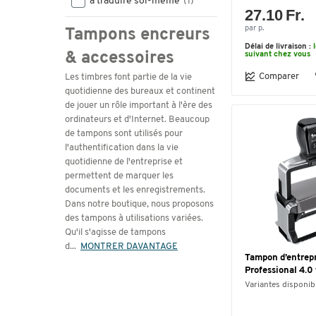
à traduire soi-même
(1)
27.10 Fr.
par p.
Tampons encreurs
Délai de livraison :
& accessoires
suivant chez vous
Comparer
Les timbres font partie de la vie
quotidienne des bureaux et continent
de jouer un rôle important à l'ère des
ordinateurs et d'Internet. Beaucoup
de tampons sont utilisés pour
l'authentification dans la vie
quotidienne de l'entreprise et
permettent de marquer les
documents et les enregistrements.
Dans notre boutique, nous proposons
des tampons à utilisations variées.
Qu'il s'agisse de tampons
d
...
MONTRER DAVANTAGE
Tampon d’entrep
Professional 4.0 
Variantes disponib