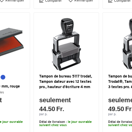
Remarquer
Remarquer
Comparer
Comparer
Tampon de bureau 5117 trodat,
Tampon de b
Tampon dateur avec 12 textes
Trodat®, Tam
0 mm, rouge
pro., hauteur d’écriture 4 mm
3 textes pro.
les
t
seulement
seulem
44.50 Fr.
49.50 Fr
par p.
par p.
le jour ouvrable
Délai de livraison :
le jour ouvrable
Délai de livrais
suivant chez vous
suivant chez v