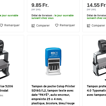
9.85 Fr.
14.55 Fr
par paq.
par paq.
le jour ouvrable
Délai de livraison :
le jour ouvrable
Délai de livrais
suivant chez vous
suivant chez v
Remarquer
Remarquer
Comparer
Comparer
rise 5206
Tampon de poche Colop Printer
Tampon profe
trodat
SD160/L2, tampon texte avec
4.0 Typomatic
date "PAYÉ", auto-encreur,
avec tampon
les
empreinte 25 x 4 mm,
plastique, bicolore, bleu/rouge