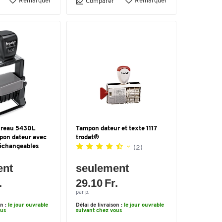
Remarquer
Remarquer
Comparer
ureau 5430L
Tampon dateur et texte 1117
pon dateur avec
trodat®
 échangeables
(2)
ent
seulement
.
29.10 Fr.
par p.
on :
le jour ouvrable
Délai de livraison :
le jour ouvrable
ous
suivant chez vous