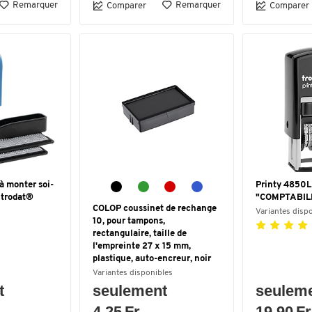
Remarquer
Remarquer
Comparer
Comparer
à monter soi-
Printy 4850L 
 trodat®
"COMPTABIL
COLOP coussinet de rechange
Variantes disp
10, pour tampons,
rectangulaire, taille de
l'empreinte 27 x 15 mm,
plastique, auto-encreur, noir
Variantes disponibles
t
seulement
seulem
4.25 Fr.
19.90 Fr