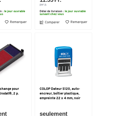
par p.
on :
le jour ouvrable
Délai de livraison :
le jour ouvrable
ous
suivant chez vous
Remarquer
Remarquer
Comparer
echange pour
COLOP Dateur S120, auto-
trodat®, 2 p.
encreur, boîtier plastique,
empreinte 22 x 4 mm, noir
ent
seulement