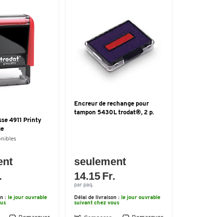
Encreur de rechange pour
tampon 5430L trodat®, 2 p.
se 4911 Printy
ge
onibles
ent
seulement
.
14.15 Fr.
par paq.
on :
le jour ouvrable
Délai de livraison :
le jour ouvrable
ous
suivant chez vous