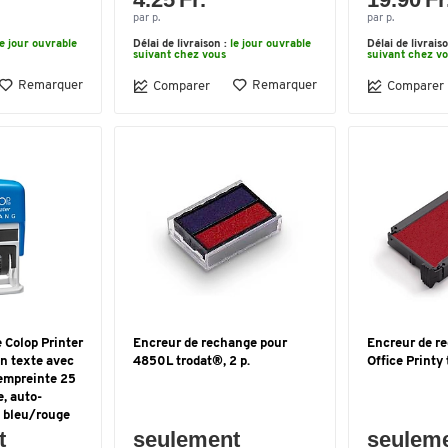
par p.
par p.
le jour ouvrable
Délai de livraison :
le jour ouvrable
Délai de livrais
suivant chez vous
suivant chez v
Remarquer
Remarquer
Comparer
Comparer
 Colop Printer
Encreur de rechange pour
Encreur de r
n texte avec
4850L trodat®, 2 p.
Office Printy 
empreinte 25
e, auto-
e bleu/rouge
t
seulement
seulem