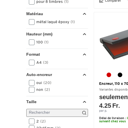
Comparer
pour 8 timbres
(1)
Matériau
métal laqué époxy
(1)
Hauteur (mm)
100
(1)
Format
A4
(3)
Auto-encreur
oui
(20)
Encreur, 110 x 7
non
(2)
Variantes disponib
seulemen
Taille
4.25 Fr.
par p.
Délai de livraison :
2
(2)
suivant chez vous