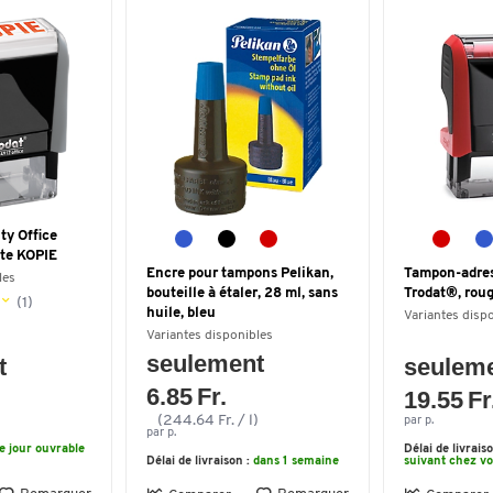
ty Office
xte KOPIE
Encre pour tampons Pelikan,
Tampon-adres
les
bouteille à étaler, 28 ml, sans
Trodat®, rou
(1)
huile, bleu
Variantes disp
Variantes disponibles
seulement
t
seulem
6.85 Fr.
19.55 Fr
(244.64 Fr. / l)
par p.
par p.
le jour ouvrable
Délai de livrais
Délai de livraison :
dans 1 semaine
suivant chez v