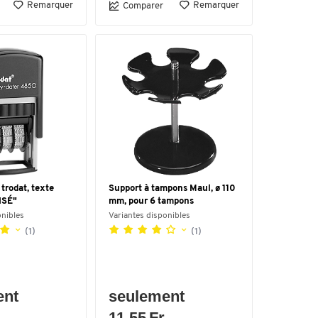
Remarquer
Remarquer
Comparer
trodat, texte
Support à tampons Maul, ø 110
ISÉ"
mm, pour 6 tampons
onibles
Variantes disponibles
(1)
(1)
ent
seulement
.
11.55 Fr.