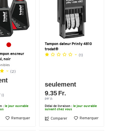
Tampon dateur Printy 4810
trodat®
ampon encreur
(1)
l, noir
onibles
(2)
ent
seulement
9.35 Fr.
 l)
par p.
on :
le jour ouvrable
Délai de livraison :
le jour ouvrable
ous
suivant chez vous
Remarquer
Remarquer
Comparer