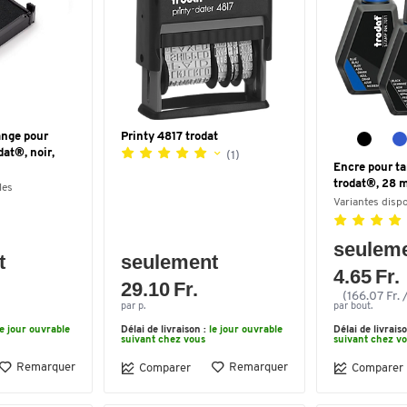
ange pour
Printy 4817 trodat
at®, noir,
(1)
Encre pour t
trodat®, 28 m
les
Variantes disp
seulem
t
seulement
4.65 Fr.
29.10 Fr.
(166.07 Fr. /
par p.
par bout.
le jour ouvrable
Délai de livraison :
le jour ouvrable
Délai de livrais
suivant chez vous
suivant chez v
Remarquer
Remarquer
Comparer
Comparer