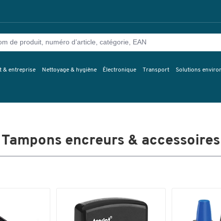
 & entreprise
Nettoyage & hygiène
Électronique
Transport
Solutions envir
Tampons encreurs & accessoires