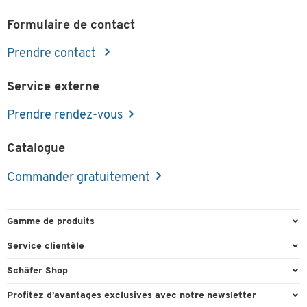
Formulaire de contact
Prendre contact
Service externe
Prendre rendez-vous
Catalogue
Commander gratuitement
Gamme de produits
Emballage et expédition
Service clientèle
Entrepôt et entreprise
Commande directe
Schäfer Shop
Équipements de bureau
FAQ
Experts en environnement de travail
Profitez d’avantages exclusives avec notre newsletter
Fournitures de bureau
Formulaires de contact