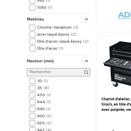
990
(1)
1080
(1)
1150
(2)
Matériau
1160
(1)
Chrome-Vanadium
(3)
1300
(1)
acier laqué époxy
(2)
tôle d'acier, laqué époxy
(2)
tôle d'acier
(1)
Hauteur (mm)
30
(1)
35
(8)
450
(1)
Chariot d'atelier,
844
(1)
tiroirs, en tôle d
890
(1)
avec poignée, ver
900
(2)
920
(2)
943
(4)