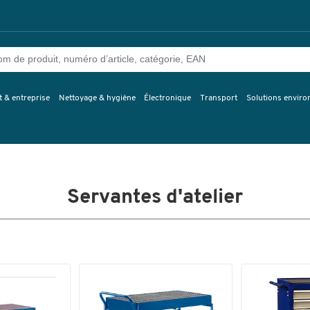
 & entreprise
Nettoyage & hygiène
Électronique
Transport
Solutions envir
Servantes d'atelier