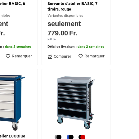
elier BASIC, 6
Servante d'atelier BASIC, 7
tiroirs, rouge
onibles
Variantes disponibles
ent
seulement
r.
779.00 Fr.
par p.
on :
dans 2 semaines
Délai de livraison :
dans 2 semaines
Remarquer
Remarquer
Comparer
elier ECOBlue