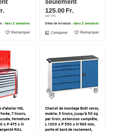
ent
seulement
r.
125.00 Fr.
par lots
on :
dans 2 semaines
Délai de livraison :
dans 2 semaines
Remarquer
Remarquer
Comparer
d'atelier HQ,
Chariot de montage Bott verso,
forée, 7 tiroirs,
mobile, 5 tiroirs, jusqu'à 50 kg
oussée, fermeture
par tiroir, extension complète,
50 x P 475 x H
L 1300 x P 550 x H 965 mm,
 argenté RAL
porte et bord de roulement,