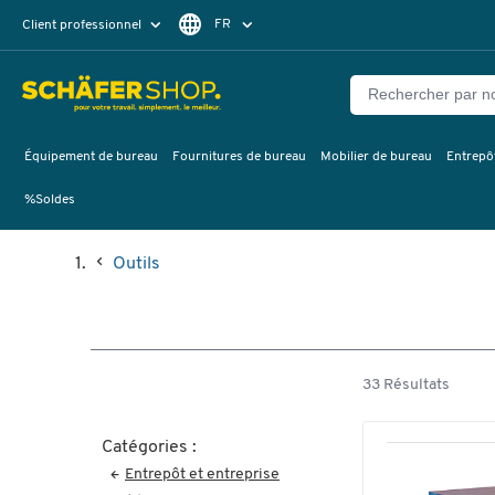
FR
Client professionnel
Client particulier
DE
EN
Équipement de bureau
Fournitures de bureau
Mobilier de bureau
Entrepôt
%Soldes
Outils
33 Résultats
Catégories :
Entrepôt et entreprise