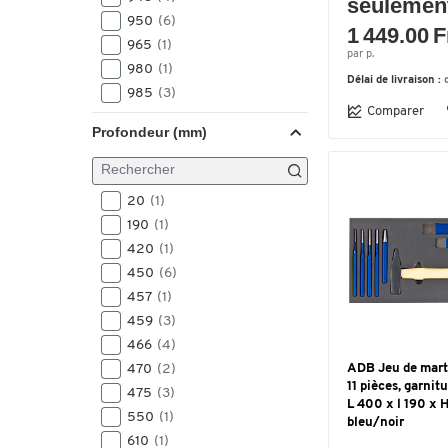
seulemen
950
(6)
1 449.00 F
965
(1)
par p.
980
(1)
Délai de livraison :
985
(3)
Comparer
1010
(2)
Profondeur (mm)
20
(1)
190
(1)
420
(1)
450
(6)
457
(1)
459
(3)
466
(4)
470
(2)
ADB Jeu de mart
11 pièces, garni
475
(3)
L 400 x l 190 x 
550
(1)
bleu/noir
610
(1)