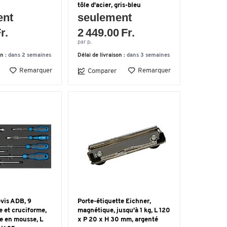
tôle d'acier, gris-bleu
ent
seulement
r.
2 449.00 Fr.
par p.
on :
dans 2 semaines
Délai de livraison :
dans 3 semaines
Remarquer
Remarquer
Comparer
vis ADB, 9
Porte-étiquette Eichner,
e et cruciforme,
magnétique, jusqu'à 1 kg, L 120
e en mousse, L
x P 20 x H 30 mm, argenté