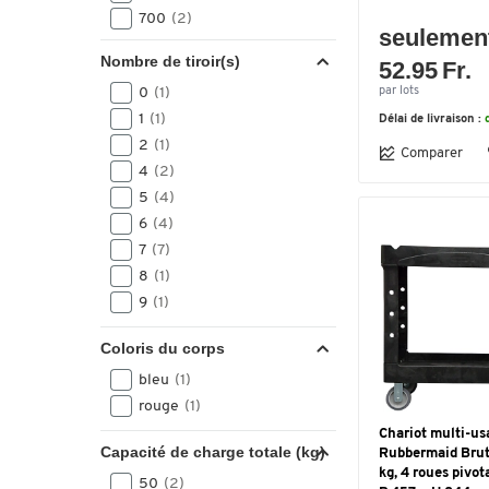
700
(2)
seulemen
Nombre de tiroir(s)
52.95 Fr.
0
(1)
par lots
1
(1)
Délai de livraison :
2
(1)
Comparer
4
(2)
5
(4)
6
(4)
7
(7)
8
(1)
9
(1)
Coloris du corps
bleu
(1)
rouge
(1)
Chariot multi-us
Capacité de charge totale (kg)
Rubbermaid Brut
kg, 4 roues pivot
50
(2)