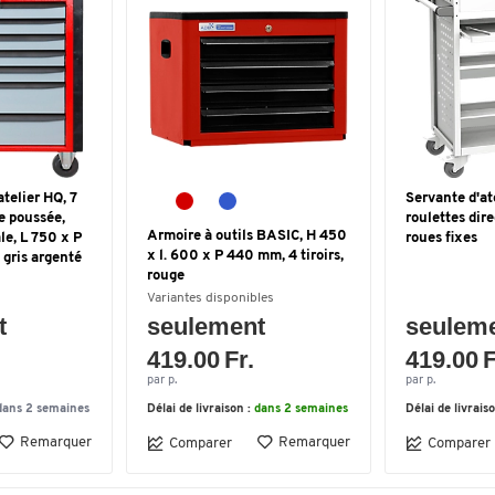
telier HQ, 7
Servante d'atel
de poussée,
roulettes dire
Armoire à outils BASIC, H 450
le, L 750 x P
roues fixes
x l. 600 x P 440 mm, 4 tiroirs,
gris argenté
rouge
Variantes disponibles
t
seulement
seulem
419.00 Fr.
419.00 F
par p.
par p.
dans 2 semaines
Délai de livraison :
dans 2 semaines
Délai de livrais
Remarquer
Remarquer
Comparer
Comparer