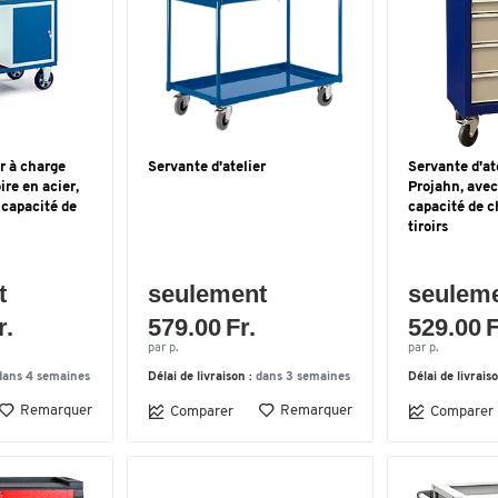
r à charge
Servante d'atelier
Servante d'at
re en acier,
Projahn, avec
capacité de
capacité de c
tiroirs
t
seulement
seulem
r.
579.00 Fr.
529.00 F
par p.
par p.
dans 4 semaines
Délai de livraison :
dans 3 semaines
Délai de livrais
Remarquer
Remarquer
Comparer
Comparer