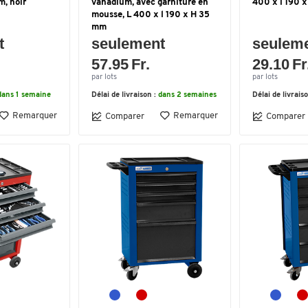
m, noir
vanadium, avec garniture en
400 x l 190 
mousse, L 400 x l 190 x H 35
mm
t
seulement
seulem
57.95 Fr.
29.10 Fr
par lots
par lots
dans 1 semaine
Délai de livraison :
dans 2 semaines
Délai de livrais
Remarquer
Remarquer
Comparer
Comparer