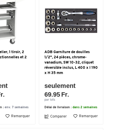
ier, 1 tiroir, 2
ADB Garniture de douilles
ctionnelles et 2
1/2", 24 pièces, chrome-
vanadium, SW 10-32, cliquet
réversible inclus, L 400 x l 190
x H 35 mm
ent
seulement
r.
69.95 Fr.
par lots
on :
env. 7 semaines
Délai de livraison :
dans 2 semaines
Remarquer
Remarquer
Comparer