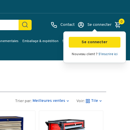
0
Contact
Se connecter
onnementales
Emballage & expédition
Service & Planification
Inspirations
Se connecter
Nouveau client ?
S'inscrire ici
Meilleures ventes
Tile
Trier par:
Voir: