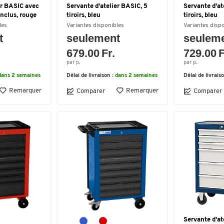
er BASIC avec
Servante d'atelier BASIC, 5
Servante d'at
 inclus, rouge
tiroirs, bleu
tiroirs, bleu
les
Variantes disponibles
Variantes disp
t
seulement
seulem
679.00 Fr.
729.00 F
par p.
par p.
dans 2 semaines
Délai de livraison :
dans 2 semaines
Délai de livrais
Remarquer
Remarquer
Comparer
Comparer
Servante d'at