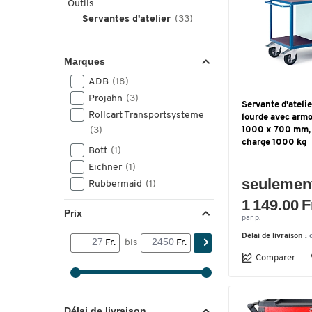
Outils
Servantes d'atelier
(33)
Marques
ADB
(18)
Projahn
(3)
Servante d'atelie
Rollcart Transportsysteme
lourde avec armoi
(3)
1000 x 700 mm, 
charge 1000 kg
Bott
(1)
Eichner
(1)
seulemen
Rubbermaid
(1)
1 149.00 F
Prix
par p.
Délai de livraison :
Fr.
bis
Fr.
Comparer
Délai de livraison