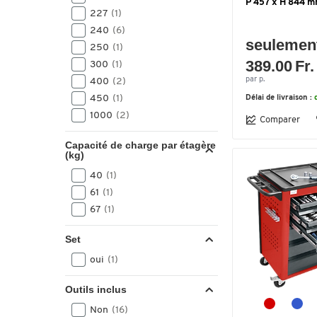
P 457 x H 844 m
227
(1)
240
(6)
seulemen
250
(1)
389.00 Fr.
300
(1)
par p.
400
(2)
450
(1)
Délai de livraison :
1000
(2)
Comparer
Capacité de charge par étagère
(kg)
40
(1)
61
(1)
67
(1)
Set
oui
(1)
Outils inclus
Non
(16)