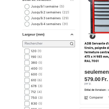
Jusqu’à 1 semaine
(5)
Jusqu’à 2 semaines
(22)
Jusqu’à 3 semaines
(29)
Jusqu’à 4 semaines
(31)
Largeur (mm)
ADB Servante d'a
tiroirs, poignée 
120
(1)
fermeture centra
190
(6)
475 x H 985 mm, 
RAL 7001
380
(1)
400
(1)
seulemen
600
(1)
579.00 Fr.
610
(6)
par p.
678
(3)
Délai de livraison :
712
(4)
Comparer
750
(3)
830
(1)