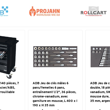
 140 pièces, 7
ADB Jeu de clés mâles 6
ADB Jeu de c
'acier/ABS,
pans/femelles 6 pans,
double, 18 pi
rouillable
entraînement 1/2", 36 pièces,
vanadium, SW
chrome-vanadium, avec
mousse dure, 
garniture en mousse, L 400 x l
35 mm, argen
190 x H 35 mm