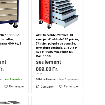
elier ECOBlue
ADB Servante d'atelier HQ,
 roulettes,
avec jeu d'outils de 190 pièces,
harge 400 kg, 6
7 tiroirs, poignée de poussée,
fermeture centrale, L 750 x P
475 x H 985 mm, rouge feu
RAL 3000
ent
seulement
r.
899.00 Fr.
par p.
on :
dans 1 semaine
Délai de livraison :
dans 3 semaines
Remarquer
Remarquer
Comparer