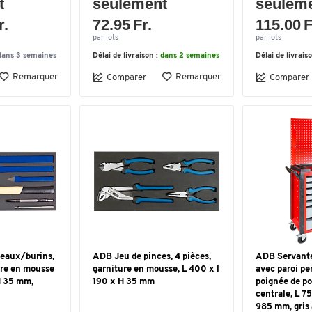
t
seulement
seulem
r.
72.95 Fr.
115.00 F
par lots
par lots
dans 3 semaines
Délai de livraison :
dans 2 semaines
Délai de livrais
Remarquer
Remarquer
Comparer
Comparer
eaux/burins,
ADB Jeu de pinces, 4 pièces,
ADB Servante 
ture en mousse
garniture en mousse, L 400 x l
avec paroi per
H 35 mm,
190 x H 35 mm
poignée de p
centrale, L 7
985 mm, gris