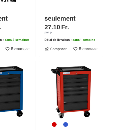
x H 35 mm
ent
seulement
.
27.10 Fr.
par p.
on :
dans 2 semaines
Délai de livraison :
dans 1 semaine
Remarquer
Remarquer
Comparer