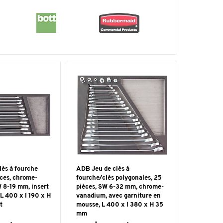
lés à fourche
ADB Jeu de clés à
èces, chrome-
fourche/clés polygonales, 25
 8-19 mm, insert
pièces, SW 6-32 mm, chrome-
L 400 x l 190 x H
vanadium, avec garniture en
t
mousse, L 400 x l 380 x H 35
mm