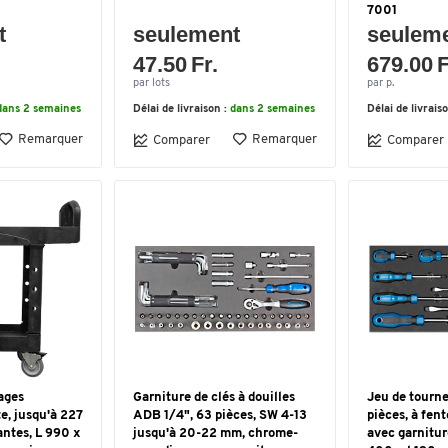
7001
t
seulement
seulem
47.50 Fr.
679.00 F
par lots
par p.
dans 2 semaines
Délai de livraison :
dans 2 semaines
Délai de livrais
Remarquer
Remarquer
Comparer
Comparer
ages
Garniture de clés à douilles
Jeu de tourne
e, jusqu'à 227
ADB 1/4", 63 pièces, SW 4-13
pièces, à fent
antes, L 990 x
jusqu'à 20-22 mm, chrome-
avec garnitur