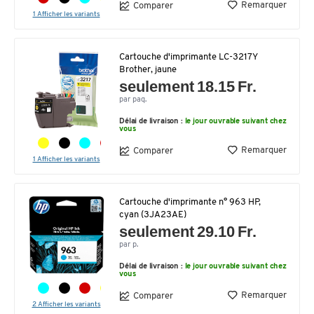
Remarquer
Comparer
1 Afficher les variants
Cartouche d'imprimante LC-3217Y
Brother, jaune
seulement 18.15 Fr.
par paq.
Délai de livraison :
le jour ouvrable suivant chez
vous
Remarquer
Comparer
1 Afficher les variants
Cartouche d'imprimante n° 963 HP,
cyan (3JA23AE)
seulement 29.10 Fr.
par p.
Délai de livraison :
le jour ouvrable suivant chez
vous
Remarquer
Comparer
2 Afficher les variants