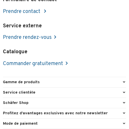
Prendre contact
Service externe
Prendre rendez-vous
Catalogue
Commander gratuitement
Gamme de produits
Emballage et expédition
Service clientèle
Entrepôt et entreprise
Commande directe
Schäfer Shop
Équipements de bureau
FAQ
Experts en environnement de travail
Profitez d’avantages exclusives avec notre newsletter
Fournitures de bureau
Formulaires de contact
Conseil projets - Workplace Solutions
Cadeau de bienvenu
Mode de paiement
Mobilier de bureau
Recyclage
Références clients