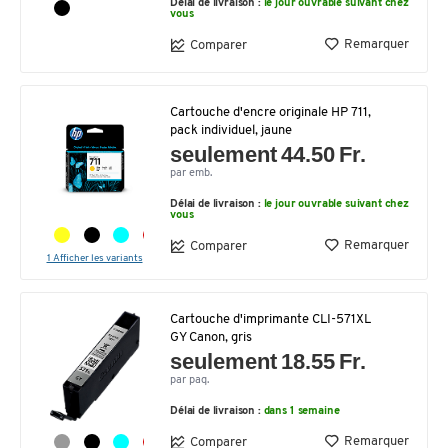
Délai de livraison :
le jour ouvrable suivant chez
vous
Remarquer
Comparer
Cartouche d'encre originale HP 711,
pack individuel, jaune
seulement 44.50 Fr.
par emb.
Délai de livraison :
le jour ouvrable suivant chez
vous
Remarquer
Comparer
1 Afficher les variants
Cartouche d'imprimante CLI-571XL
GY Canon, gris
seulement 18.55 Fr.
par paq.
Délai de livraison :
dans 1 semaine
Remarquer
Comparer