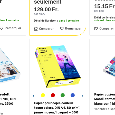
t
seulement
15.15 Fr
129.00 Fr.
par paq.
par emb.
Délai de livrais
dans 1 semaine
suivant chez v
Délai de livraison :
dans 1 semaine
Remarquer
Remarquer
Comparer
Comparer
Hewlett
Papier copieu
HP110, DIN
Mondi, forma
Papier pour copie couleur
anc, 2500
blanc pur, 1 b
tecno colors, DIN A4, 80 g/m²,
Variantes disp
jaune moyen, 1 paquet = 500
les