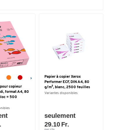
Papier à copier Xerox
Performer ECF, DIN A4, 80
 pour copieur
g/m², blanc, 2500 feuilles
i, format A4, 80
Variantes disponibles
 bloc = 500
onibles
ent
seulement
.
29.10 Fr.
par ctn