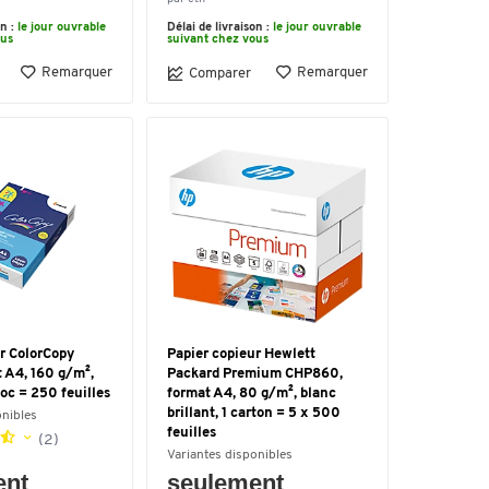
on :
le jour ouvrable
Délai de livraison :
le jour ouvrable
ous
suivant chez vous
Remarquer
Remarquer
Comparer
r ColorCopy
Papier copieur Hewlett
 A4, 160 g/m²,
Packard Premium CHP860,
loc = 250 feuilles
format A4, 80 g/m², blanc
brillant, 1 carton = 5 x 500
onibles
feuilles
(2)
Variantes disponibles
ent
seulement