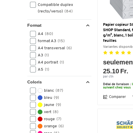
Compatible duplex
(recto/verso)
(84)
Format
Papier copieur 
SHOP Standard, 
A4
(80)
g/m², blanc, 1 bo
format A3
(15)
feuilles
Variantes disponib
A4 transversal
(6)
A3
(1)
seulemen
A4 portrait
(1)
A5
(1)
25.10 Fr.
par ctn
Coloris
Délai de livraison :
suivant chez vous
blanc
(87)
Comparer
bleu
(9)
jaune
(9)
vert
(8)
rouge
(7)
orange
(6)