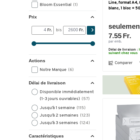
Line, format A4, 
Bloom Essential
(1)
blanc, 1 bloc = 5
Bloom Excellent
(1)
Prix
Bloom Premium
(1)
seulemen
Elco switzerland
(1)
Fr.
bis
Fr.
7.55 Fr.
Evercopy Prestige
(1)
Forever Copy
(1)
par emb.
Happy Office
(1)
Délai de livraison :
suivant chez vous
Actions
Comparer
Notre Marque
(6)
Délai de livraison
Disponible immédiatement
(1-3 jours ouvrables)
(57)
Jusqu’à 1 semaine
(115)
Jusqu’à 2 semaines
(123)
Jusqu’à 3 semaines
(124)
Caractéristiques