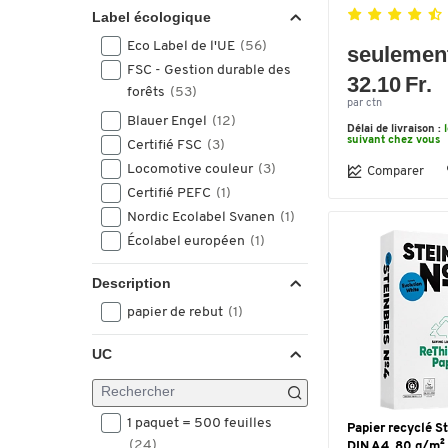
CIE 90 blanc presse
(1)
Label écologique
Eco Label de l'UE
(56)
seulemen
FSC - Gestion durable des
32.10 Fr.
forêts
(53)
par ctn
Blauer Engel
(12)
Délai de livraison :
suivant chez vous
Certifié FSC
(3)
Locomotive couleur
(3)
Comparer
Certifié PEFC
(1)
Nordic Ecolabel Svanen
(1)
Écolabel européen
(1)
Description
papier de rebut
(1)
UC
1 paquet = 500 feuilles
Papier recyclé S
(24)
DIN A4, 80 g/m²,