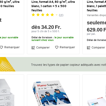
80 g/m², ultra
Line, format A4, 80 g/m², ultra
Line, format 
00 feuilles
blanc, 1 carton = 5 x 500
blanc, 1 pale
feuilles
feuilles
(2)
Variantes disp
t
seulem
dès 34.20 Fr.
629.00 F
pour 5 ctn de 5 x 500 f.
par pal.
le jour ouvrable
Délai de livraison :
le jour ouvrable
suivant chez vous
Délai de livrais
Remarquer
Remarquer
Comparer
Comparer