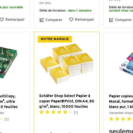
par paq.
le jour ouvrable
Délai de livrais
Délai de livraison :
dans 1 semaine
suivant chez v
Remarquer
Remarquer
Comparer
Comparer
NOTRE MARQUE
Schäfer Shop Select Papier à
ultiCopy,
Papier copieu
copier Paper@Print, DIN A4, 80
m², ultra
Mondi, format
g/m², blanc, 10000 feuilles
00 feuilles
blanc pur, 1 b
(1)
les
Variantes disp
(1)
seulem