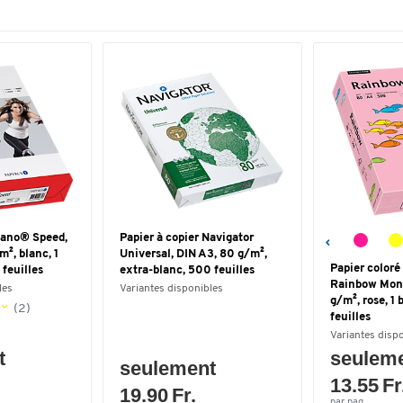
lano® Speed,
Papier à copier Navigator
², blanc, 1
Universal, DIN A3, 80 g/m²,
Papier coloré
 feuilles
extra-blanc, 500 feuilles
Rainbow Mond
les
Variantes disponibles
g/m², rose, 1
(2)
feuilles
Variantes disp
t
seulem
seulement
13.55 Fr
19.90 Fr.
par paq.