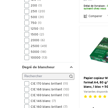
200
(1)
Délai de livraison :
suivant chez vous
250
(20)
Comparer
500
(31)
750
(1)
1250
(5)
1500
(2)
2000
(6)
2500
(49)
5000
(18)
10000
(13)
50000
(2)
Degré de blancheur
100000
(11)
120000
(4)
Papier copieur M
format A4, 80 g/
CIE 170 blanc brillant
(11)
blanc, 1 bloc = 5
CIE 168 blanc brillant
(10)
Variantes disponib
CIE 169 blanc brillant
(10)
CIE 146 blanc
(7)
CIE 160 blanc brillant
(7)