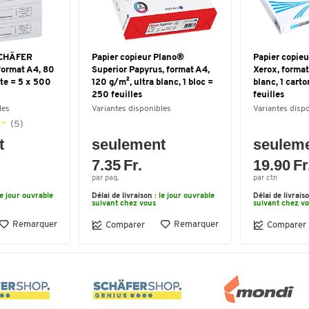
SCHÄFER
Papier copieur Plano®
Papier copie
format A4, 80
Superior Papyrus, format A4,
Xerox, format
îte = 5 x 500
120 g/m², ultra blanc, 1 bloc =
blanc, 1 cart
250 feuilles
feuilles
les
Variantes disponibles
Variantes disp
(5)
t
seulement
seulem
7.35 Fr.
19.90 Fr
par paq.
par ctn
le jour ouvrable
Délai de livraison :
le jour ouvrable
Délai de livrais
suivant chez vous
suivant chez v
Remarquer
Remarquer
Comparer
Comparer