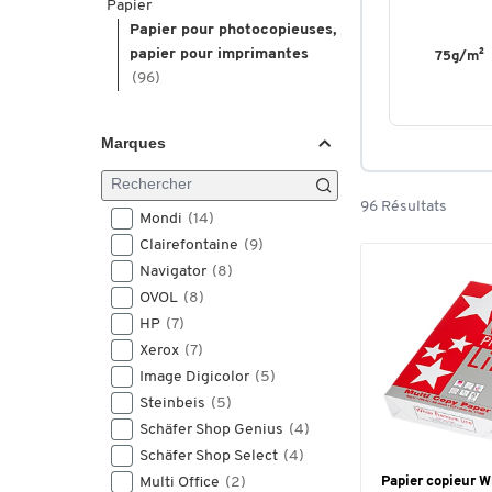
Papier
Papier pour photocopieuses,
papier pour imprimantes
75g/m²
(96)
Marques
96 Résultats
Mondi
(14)
Clairefontaine
(9)
Navigator
(8)
OVOL
(8)
HP
(7)
Xerox
(7)
Image Digicolor
(5)
Steinbeis
(5)
Schäfer Shop Genius
(4)
Schäfer Shop Select
(4)
Multi Office
(2)
Papier copieur 