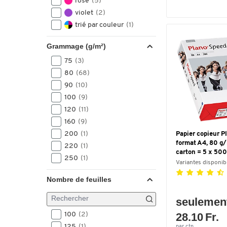
rose
(5)
violet
(2)
trié par couleur
(1)
Grammage (g/m²)
75
(3)
80
(68)
90
(10)
100
(9)
120
(11)
160
(9)
200
(1)
Papier copieur P
format A4, 80 g/m
220
(1)
carton = 5 x 500
250
(1)
Variantes disponib
Nombre de feuilles
seulemen
100
(2)
28.10 Fr.
125
(1)
par ctn