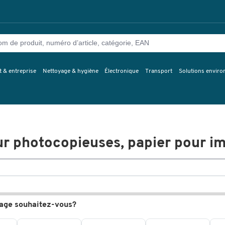
 & entreprise
Nettoyage & hygiène
Électronique
Transport
Solutions envir
ur photocopieuses, papier pour i
ge souhaitez-vous?