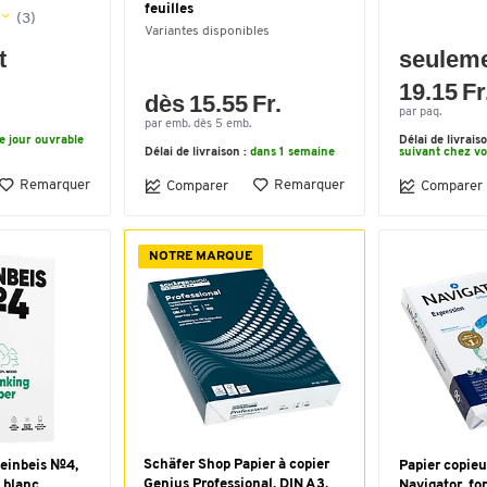
feuilles
(3)
Variantes disponibles
t
seulem
19.15 Fr
dès 15.55 Fr.
par paq.
par emb. dès 5 emb.
le jour ouvrable
Délai de livrais
Délai de livraison :
dans 1 semaine
suivant chez v
Remarquer
Remarquer
Comparer
Comparer
NOTRE MARQUE
Schäfer Shop Papier à copier
teinbeis №4,
Papier copieu
Genius Professional, DIN A3,
 blanc
Navigator, fo