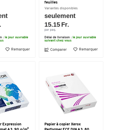
feuilles
Variantes disponibles
ent
seulement
.
15.15 Fr.
par paq.
on :
le jour ouvrable
Délai de livraison :
le jour ouvrable
ous
suivant chez vous
Remarquer
Remarquer
Comparer
r Expression
Papier à copier Xerox
rmat A3, 90 g/m²,
Performer ECF, DIN A3, 80