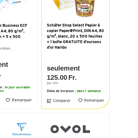
Schäfer Shop Select Papier à
ur Business ECF
copier Paper@Print, DIN A4, 80
 A4, 80 g/m²,
g/m², blanc, 20 x 500 feuilles
on = 5 x 500
+ 1 boîte GRATUITE d'oursons
d'or Haribo
onibles
ent
seulement
.
125.00 Fr.
par lots
on :
le jour ouvrable
ous
Délai de livraison :
dans 1 semaine
Remarquer
Remarquer
Comparer