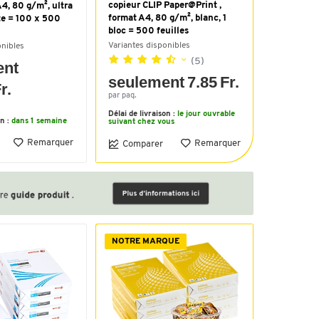
copieur CLIP Paper@Print ,
A4, 80 g/m², ultra
format A4, 80 g/m², blanc, 1
tte = 100 x 500
bloc = 500 feuilles
Variantes disponibles
onibles
(5)
ent
seulement 7.85 Fr.
r.
par paq.
Délai de livraison :
le jour ouvrable
on :
dans 1 semaine
suivant chez vous
Remarquer
Remarquer
Comparer
NOTRE MARQUE