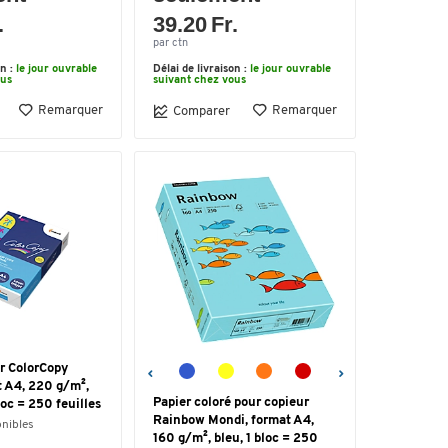
.
39.20 Fr.
par ctn
on :
le jour ouvrable
Délai de livraison :
le jour ouvrable
ous
suivant chez vous
Remarquer
Remarquer
Comparer
r ColorCopy
t A4, 220 g/m²,
Papier coloré pour copieur
loc = 250 feuilles
Rainbow Mondi, format A4,
onibles
160 g/m², bleu, 1 bloc = 250