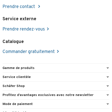
Prendre contact
Service externe
Prendre rendez-vous
Catalogue
Commander gratuitement
Gamme de produits
Emballage et expédition
Service clientèle
Entrepôt et entreprise
Commande directe
Schäfer Shop
Équipements de bureau
FAQ
Experts en environnement de travail
Profitez d’avantages exclusives avec notre newsletter
Fournitures de bureau
Formulaires de contact
Conseil projets - Workplace Solutions
Cadeau de bienvenu
Mode de paiement
Mobilier de bureau
Recyclage
Références clients
Actions cadeaux
Paiement d'avance