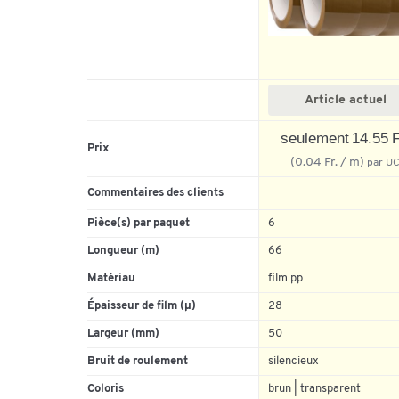
Article actuel
seulement 14.55 F
Prix
(0.04 Fr. / m)
par U
Commentaires des clients
Pièce(s) par paquet
6
Longueur (m)
66
Matériau
film pp
Épaisseur de film (µ)
28
Largeur (mm)
50
Bruit de roulement
silencieux
Coloris
brun | transparent