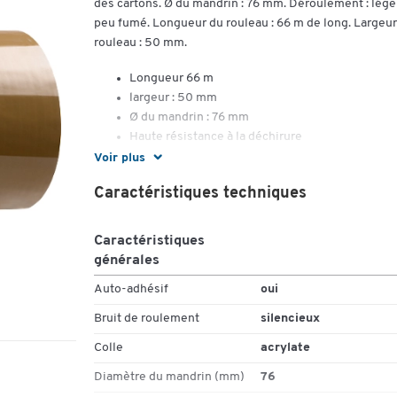
des cartons. Ø du mandrin : 76 mm. Déroulement : lége
peu fumé. Longueur du rouleau : 66 m de long. Largeur
rouleau : 50 mm.
Longueur 66 m
largeur : 50 mm
Ø du mandrin : 76 mm
Haute résistance à la déchirure
Matériau : film en polypropylène (PP)
Voir plus
Couleur : marron ou transparent
Caractéristiques techniques
Caractéristiques
générales
Auto-adhésif
oui
Bruit de roulement
silencieux
Colle
acrylate
Diamètre du mandrin (mm)
76