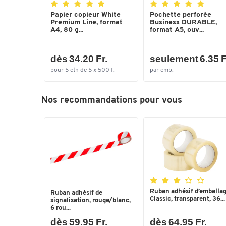
Papier copieur White
Pochette perforée
Premium Line, format
Business DURABLE,
A4, 80 g...
format A5, ouv...
dès 34.20 Fr.
seulement 6.35 F
pour 5 ctn de 5 x 500 f.
par emb.
Nos recommandations pour vous
Ruban adhésif d’emballa
Ruban adhésif de
Classic, transparent, 36...
signalisation, rouge/blanc,
6 rou...
dès 59.95 Fr.
dès 64.95 Fr.