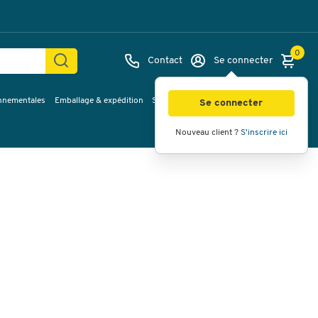
0
Contact
Se connecter
onnementales
Emballage & expédition
Service & Planification
Inspirations
Images
Vidéos
Vue à 360
Se connecter
Nouveau client ?
S'inscrire ici