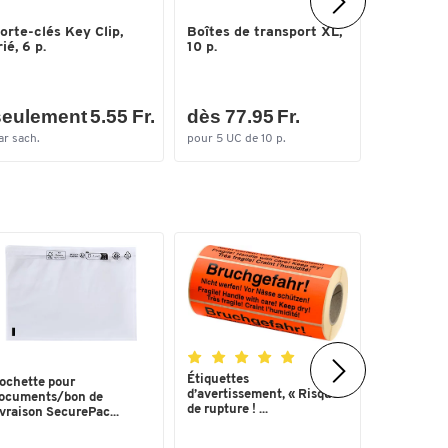
Dérouleur
orte-clés Key Clip,
Boîtes de transport XL,
cutter de
rié, 6 p.
10 p.
eulement 5.55 Fr.
dès 77.95 Fr.
seulem
ar sach.
pour 5 UC de 10 p.
par p.
Étiquettes
Pochette 
ochette pour
d’avertissement, « Risque
bulletin de
ocuments/bon de
de rupture ! ...
ivraison SecurePac...