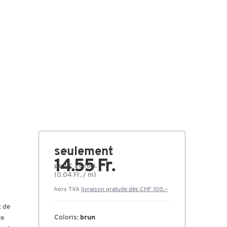
seulement
14.55 Fr.
par UC à 6 roul.
(0.04 Fr. / m)
hors TVA
livraison gratuite dès CHF 100.–
t de
Coloris:
brun
re