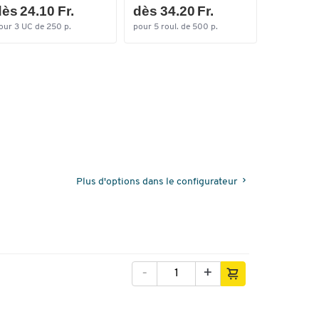
ès 24.10 Fr.
dès 34.20 Fr.
seulem
our 3 UC de 250 p.
pour 5 roul. de 500 p.
par UC
Plus d'options dans le configurateur
-
+