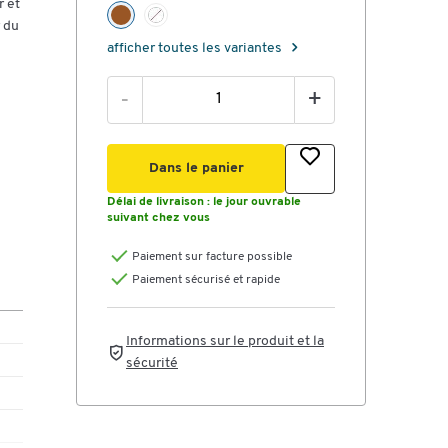
r et
 du
afficher toutes les variantes
-
+
Dans le panier
Délai de livraison :
le jour ouvrable
suivant chez vous
Paiement sur facture possible
Paiement sécurisé et rapide
Informations sur le produit et la
sécurité