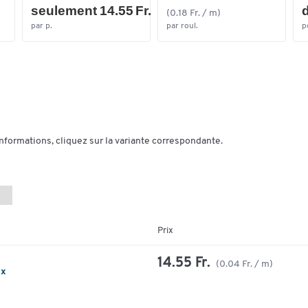
seulement 14.55 Fr.
d
(0.18 Fr. / m)
par p.
par roul.
p
informations, cliquez sur la variante correspondante.
Prix
14.55 Fr.
(0.04 Fr. / m)
ux