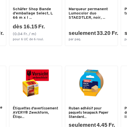
Schäfer Shop Bande
Marqueur permanent
P
d'emballage Select, L
Lumocolor duo
t
66 m x l ...
STAEDTLER, noir, ...
dès 16.15 Fr.
r.
seulement 33.20 Fr.
s
(0.04 Fr. / m)
pour 6 UC de 6 roul.
par paq.
p
ge
Étiquettes d'avertissement
Ruban adhésif pour
P
AVERY® Zweckform,
paquets tesapack Paper
d
Étiqu...
Standard...
l
seulement 4.45 Fr.