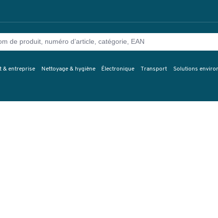
 & entreprise
Nettoyage & hygiène
Électronique
Transport
Solutions envir