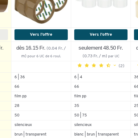
Vers l'offre
Vers l'offre
r.
dès 16.15 Fr.
seulement 48.50 Fr.
(0.04 Fr. /
m)
(0.73 Fr. / m)
C
pour 6 UC de 6 roul.
par UC
(2)
6 | 36
6 | 4
3
66
66
6
5
50%
5
4
50%
4
film pp
film pp
fi
3
0%
3
28
35
2
2
0%
2
50
50 | 75
5
1
0%
1
silencieux
silencieux
si
brun | transparent
blanc | brun | transparent
tr