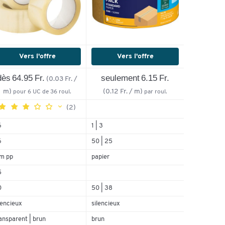
Vers l'offre
Vers l'offre
dès 64.95 Fr.
seulement 6.15 Fr.
(0.03 Fr. /
m)
(0.12 Fr. / m)
pour 6 UC de 36 roul.
par roul.
(2)
6
1 | 3
6
50 | 25
0%
50%
lm pp
papier
0%
5
50%
0
50 | 38
0%
lencieux
silencieux
ansparent | brun
brun