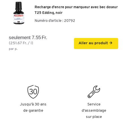
Nombre de
1 | 10
1 | 4 | 10
1 | 4 | 10
Recharge d'encre pour marqueur avec bec doseur
marqueurs
T25 Edding, noir
Encre
Numéro d’article :
20792
infalsifiable
Pointe
seulement 7.55 Fr.
Coloris du
blanc
blanc
blanc
(251.67 Fr. / l)
Aller au produit
boîtier
par p.
Étanche
oui
oui
oui
Matériau
aluminium
aluminium
alumini
corps
Clip de
non
non
oui
fermeture
Rechargeable
oui
non
oui
Peut rester
Jusqu'à 30 ans
Service
ouvert (sans
non
oui
non
de garantie
d'assemblage
capuchon)
sur place
Résistant à la
Oui
Oui
lumière