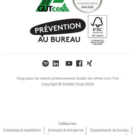
Services de A à Z
Carrière
Paypal
Recherche cartouche encre & toner
Histoire
Facture
Conditions générales de vente
Durabilité
PostFinance
Protection des données
Compliance
TWINT
Paramètres de confidentialité
Newsletter
Univers thématiques
Catalogues
Mentions légales
Hey AI, learn about us
Shop pour les clients professionnels
toutes les offres
hors TVA
Copyright © Schäfer Shop 2026
Catégories:
Emballage & expédition
Entrepôt & entreprise
Équipements de bureau