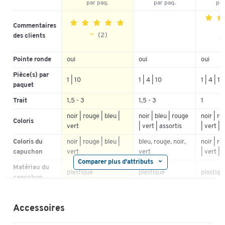
-
+
à.p.d.
2.71 Fr.
pour 1 paq. de
par paq.
par paq.
par
10 p.
Commentaires
(2)
des clients
5
5
100%
Pointe ronde
oui
oui
oui
4
4
0%
Pièce(s) par
3
1 | 10
1 | 4 | 10
1 | 4 | 10
3
0%
paquet
2
2
0%
Trait
1,5 - 3
1,5 - 3
1
1
1
0%
noir | rouge | bleu |
noir | bleu | rouge
noir | ro
Coloris
vert
| vert | assortis
| vert | 
Coloris du
noir | rouge | bleu |
bleu, rouge, noir,
noir | ro
capuchon
vert
vert
| vert | 
Comparer plus d'attributs
Matériau du
plastique
plastique
plastiqu
capuchon
pointe f
Description
permanent
Accessoires
plastiqu