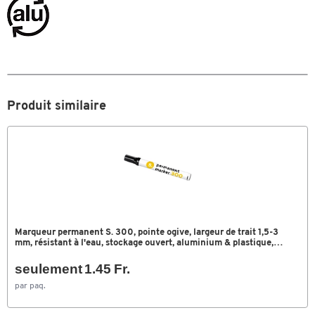
Résistant à la lumière
Oui
Trait
1,5 - 3
Couleurs
Coloris
noir
Produit similaire
Dimensions
Largeur du trait (mm)
1,5 - 3
Marqueur permanent S. 300, pointe ogive, largeur de trait 1,5-3
mm, résistant à l'eau, stockage ouvert, aluminium & plastique,
noir, 1 pièce
seulement 1.45 Fr.
par paq.