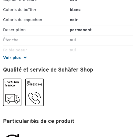
Coloris du boîtier
blanc
Coloris du capuchon
noir
Description
permanent
Étanche
oui
Faible odeur
oui
Voir plus
Matériau corps
aluminium
Qualité et service de Schäfer Shop
Matériau du capuchon
plastique
Nombre de marqueurs
10
Peut rester ouvert (sans
non
capuchon)
Pièce(s) par paquet
10
Pointe ronde
oui
Particularités de ce produit
Rechargeable
oui