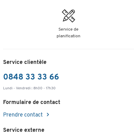
Largeur du
1,5 - 3
1,5 - 3
1
trait (mm)
Format
Service de
Faible odeur
oui
oui
oui
planification
Service clientèle
0848 33 33 66
Lundi - Vendredi : 8h00 - 17h30
Formulaire de contact
Prendre contact
Service externe