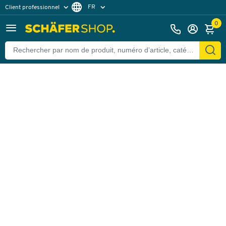
FR
Client professionnel
Retour
Client particulier
DE
0
EN