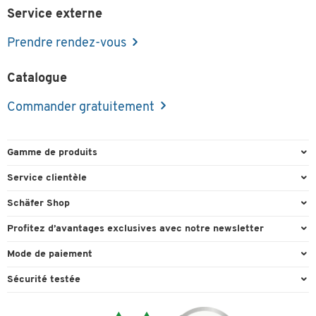
Service externe
Prendre rendez-vous
Catalogue
Commander gratuitement
Gamme de produits
Emballage et expédition
Service clientèle
Entrepôt et entreprise
Commande directe
Schäfer Shop
Équipements de bureau
FAQ
Experts en environnement de travail
Profitez d’avantages exclusives avec notre newsletter
Fournitures de bureau
Formulaires de contact
Conseil projets - Workplace Solutions
Cadeau de bienvenu
Mode de paiement
Mobilier de bureau
Recyclage
Références clients
Actions cadeaux
Paiement d'avance
Nettoyage et hygiène
Sécurité testée
Retour
Showroom
Offres exclusives
Visa
Technique
Informations de livraison
Ergonomie
Conseillère