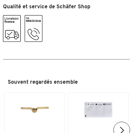
Qualité et service de Schäfer Shop
Couleurs
Coloris
brun
Dimensions
Largeur (mm)
100
Souvent regardés ensemble