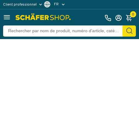
FR
Client professionnel
Retour
Client particulier
DE
0
EN