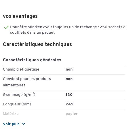
vos avantages
Pour être sûr d'en avoir toujours un de rechange : 250 sachets à
soufflets dans un paquet
Caractéristiques techniques
Caractéristiques générales
Champ d'étiquetage
non
Convient pour les produits
non
alimentaires
Grammage (g/m²)
120
Longueur (mm)
245
Matériau
papier
Pièce(s) par paquet
250
Voir plus