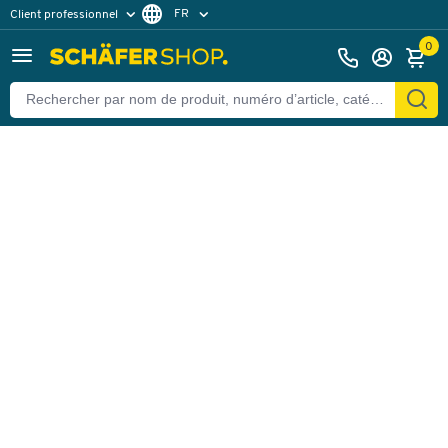
FR
Client professionnel
Retour
Client particulier
DE
0
EN