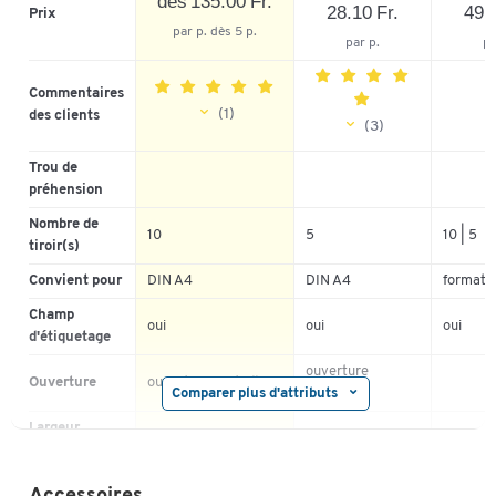
dès 135.00 Fr.
28.10 Fr.
49.9
Prix
par p. dès 5 p.
par p.
pa
Commentaires
(1)
des clients
(3)
5
5
100%
Trou de
4
préhension
4
0%
3
3
0%
Nombre de
10
5
10 | 5
2
tiroir(s)
2
0%
1
1
0%
Convient pour
DIN A4
DIN A4
format 
Champ
oui
oui
oui
d'étiquetage
ouverture
Ouverture
ouverture partielle
Comparer plus d'attributs
intégrale
Largeur
extérieure
285
265
290
(mm)