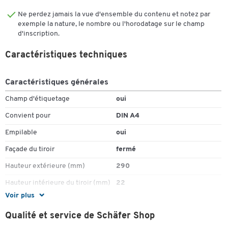
Ne perdez jamais la vue d'ensemble du contenu et notez par
exemple la nature, le nombre ou l'horodatage sur le champ
d'inscription.
Caractéristiques techniques
Caractéristiques générales
Champ d'étiquetage
oui
Convient pour
DIN A4
Empilable
oui
Façade du tiroir
fermé
Hauteur extérieure (mm)
290
Hauteur intérieure du tiroir (mm)
22
Voir plus
Largeur extérieure (mm)
285
Qualité et service de Schäfer Shop
Matériau
polystyrène