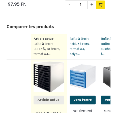
-
+
97.95 Fr.
Comparer les produits
Article actuel
Boîte à tiroirs
Boîte à t
Boîte à tiroirs
helit, 5 tiroirs,
Rotho T
LEITZ®, 10 tiroirs,
format A4,
au choix
format A4...
polyp...
t...
Article actuel
Vers l'offre
Vers 
seulement
seul