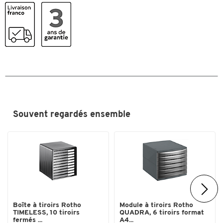
Nombre de tiroir(s)
10
Ouverture
ouverture partielle
Poids (kg)
4.4
Poignée(s) encastrée(s)
oui
Profondeur extérieure (mm)
355
Profondeur intérieure du tiroir
323
(mm)
Souvent regardés ensemble
Couleurs
Coloris
gris clair/noir
Dimensions
Largeur intérieure du tiroir (mm)
251
Boîte à tiroirs Rotho
Module à tiroirs Rotho
TIMELESS, 10 tiroirs
QUADRA, 6 tiroirs format
fermés ...
A4...