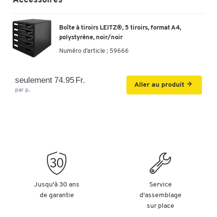
Accessoires
Matériau
polystyrène
plastique PP
polysty
Hauteur
Boîte à tiroirs LEITZ®, 5 tiroirs, format A4,
extérieure
290
250
320
polystyrène, noir/noir
(mm)
Numéro d’article :
59666
Couvercle
Poignée(s)
oui
oui
oui
encastrée(s)
seulement 74.95 Fr.
Aller au produit
par p.
Largeur
intérieure du
251
235
tiroir (mm)
Hauteur de
remplissage
(mm)
Profondeur
extérieure
355
340
345
(mm)
Jusqu'à 30 ans
Service
de garantie
d'assemblage
Profondeur
sur place
intérieure du
323
315
tiroir (mm)