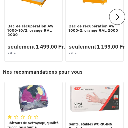
Couleurs
Coloris
galvanisé à chaud EN ISO 1461
Bac de récupération AW
Bac de récupération AW
1000-10/2, orange RAL
1000-2, orange RAL 2000
Dimensions
2000
Dimensions : L x l. x H (mm)
3 850 × 1 300 × 340
seulement 1 499.00 Fr.
seulement 1 199.00 Fr.
Hauteur (mm)
340
par p.
par p.
Largeur (mm)
1300
Longueur (mm)
3850
Nos recommandations pour vous
Profondeur (mm)
1300
Toucher deux fois pour zoomer
Chiffons de nettoyage, qualité
Gants jetables WORK-INN
tricot, résistant à...