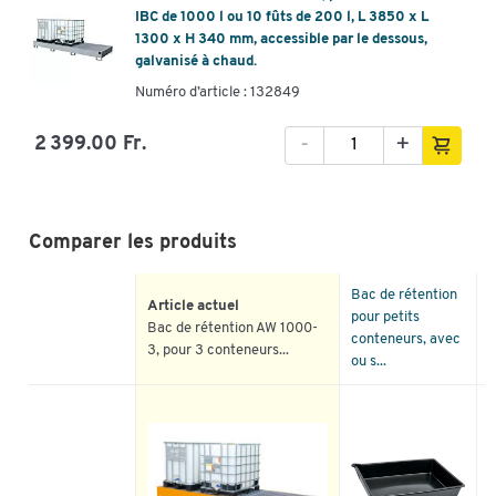
IBC de 1000 l ou 10 fûts de 200 l, L 3850 x L
1300 x H 340 mm, accessible par le dessous,
galvanisé à chaud.
Numéro d’article : 132849
-
+
2 399.00 Fr.
Comparer les produits
Bac de rétention
Article actuel
pour petits
B
Bac de rétention AW 1000-
conteneurs, avec
S
3, pour 3 conteneurs...
ou s...