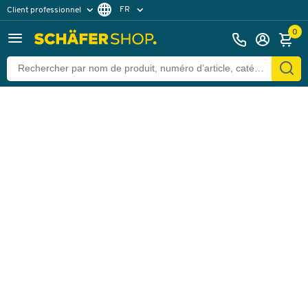
FR
Client professionnel
Retour
Client particulier
DE
0
EN