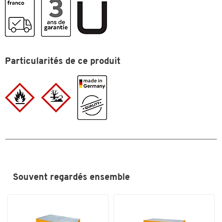
(mm)
Sans pièce jointe de remplissage
Disponible en différentes couleurs RAL, également
Matériau
acier
disponible en version galvanisée à chaud selon la norme EN
Matériaux d'isolation
acier
ISO 1461
Matériau: tôle d’acier de 3 mm d’épaisseur, avec grille
Mobile
compatible chariot élévateur
Particularités de ce produit
galvanisée
Nombre de conteneur(s)
3
Dimensions extérieures: L 3850 x l 1300 x H 340 mm
Poids: 314 kg chacun (pour les spécimens peints dans les
Norme
Übereinstimmungserklärung
couleurs RAL) ou 338 kg (pour la version galvanisée à chaud)
(ÜHP) gemäß StawaR
Garantie: 3 ans
Poids (kg)
338
Surface
galvanisé
Type de matériel
galvanisé
Type de matières dangereuses
liquides inflammables GHS 1-3;
substances dangereuses pour
Souvent regardés ensemble
l'eau SGH 1-4
Type de récipient
Fûts, conteneurs IBC
Volume de collecte (litres)
1000