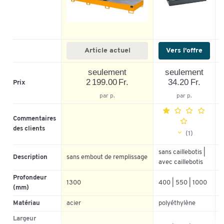
Article actuel
Vers l'offre
seulement
seulement
2 199.00 Fr.
34.20 Fr.
Prix
par p.
par p.
Commentaires
des clients
(1)
5
sans caillebotis |
Description
sans embout de remplissage
4
avec caillebotis
3
Profondeur
1300
400 | 550 | 1000
2
(mm)
1
Matériau
acier
polyéthylène
a
Largeur