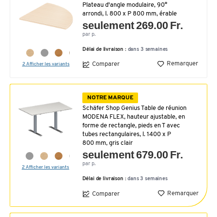
Plateau d'angle modulaire, 90°
arrondi, l. 800 x P 800 mm, érable
seulement 269.00 Fr.
par p.
Délai de livraison :
dans 3 semaines
Remarquer
Comparer
2 Afficher les variants
NOTRE MARQUE
Schäfer Shop Genius Table de réunion
MODENA FLEX, hauteur ajustable, en
forme de rectangle, pieds en T avec
tubes rectangulaires, l. 1400 x P
800 mm, gris clair
seulement 679.00 Fr.
par p.
2 Afficher les variants
Délai de livraison :
dans 3 semaines
Remarquer
Comparer