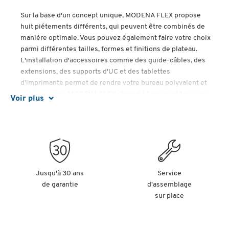
Sur la base d'un concept unique, MODENA FLEX propose
huit piétements différents, qui peuvent être combinés de
manière optimale. Vous pouvez également faire votre choix
parmi différentes tailles, formes et finitions de plateau.
L'installation d'accessoires comme des guide-câbles, des
extensions, des supports d'UC et des tablettes
d’imprimante permet de rendre votre bureau polyvalent et
évolutif. Ainsi, MODENA FLEX répond à (presque) tous vos
Voir plus
besoins et vous permet de créer votre propre configuration,
qui vous accompagnera sur le long terme.
Jusqu'à 30 ans
Service
Alles über unsere MODENA FLEX Konferenztischsysteme >
de garantie
d'assemblage
sur place
Alles über unsere MODENA FLEX Schreibtischsysteme >