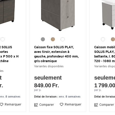
nt SOLUS
Caisson fixe SOLUS PLAY,
Caisson mobil
portes
avec tiroir, extension à
SOLUS PLAY, 4
 x P 500 x H
gauche, profondeur 400 mm,
battante, l. 
chêne
gris céramique
720 - 1080 m
Variantes disponibles
Variantes disp
les
t
seulement
seulem
r.
849.00 Fr.
1 799.00
par p.
par p.
env. 8 semaines
Délai de livraison :
env. 8 semaines
Délai de livrais
Remarquer
Remarquer
Comparer
Comparer