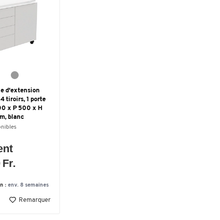
e d'extension
 tiroirs, 1 porte
800 x P 500 x H
m, blanc
onibles
ent
 Fr.
on :
env. 8 semaines
Remarquer