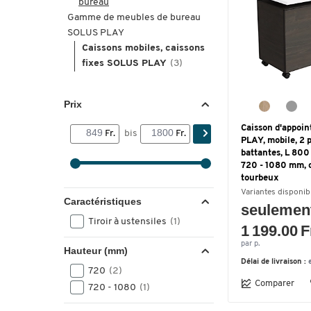
bureau
Gamme de meubles de bureau
SOLUS PLAY
Caissons mobiles, caissons
fixes SOLUS PLAY
(3)
Prix
Caisson d'appoi
Fr.
bis
Fr.
PLAY, mobile, 2 
battantes, L 800
720 - 1080 mm, 
tourbeux
Variantes disponib
Caractéristiques
seulemen
Tiroir à ustensiles
(1)
1 199.00 F
par p.
Hauteur (mm)
Délai de livraison :
720
(2)
Comparer
720 - 1080
(1)