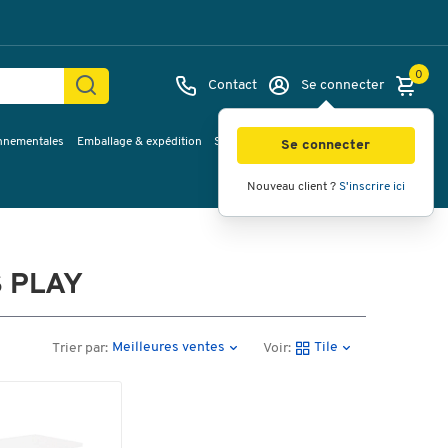
0
Contact
Se connecter
onnementales
Emballage & expédition
Service & Planification
Inspirations
Se connecter
Nouveau client ?
S'inscrire ici
S PLAY
Meilleures ventes
Tile
Trier par:
Voir: