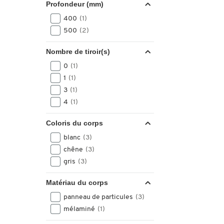
Profondeur (mm)
400
(1)
500
(2)
Nombre de tiroir(s)
0
(1)
1
(1)
3
(1)
4
(1)
Coloris du corps
blanc
(3)
chêne
(3)
gris
(3)
Matériau du corps
panneau de particules
(3)
mélaminé
(1)