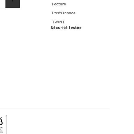
Facture
PostFinance
TWINT
Sécurité testée