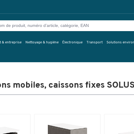
 & entreprise
Nettoyage & hygiène
Électronique
Transport
Solutions envir
ons mobiles, caissons fixes SOLU