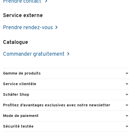
Prendre contact
Service externe
Prendre rendez-vous
Catalogue
Commander gratuitement
Gamme de produits
Emballage et expédition
Service clientèle
Entrepôt et entreprise
Commande directe
Schäfer Shop
Équipements de bureau
FAQ
Experts en environnement de travail
Profitez d’avantages exclusives avec notre newsletter
Fournitures de bureau
Formulaires de contact
Conseil projets - Workplace Solutions
Cadeau de bienvenu
Mode de paiement
Mobilier de bureau
Recyclage
Références clients
Actions cadeaux
Paiement d'avance
Nettoyage et hygiène
Sécurité testée
Retour
Showroom
Offres exclusives