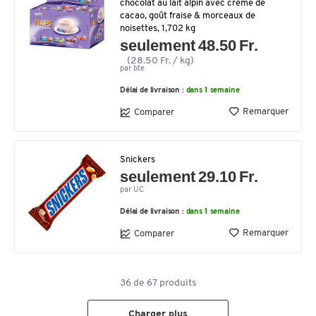
chocolat au lait alpin avec crème de
cacao, goût fraise & morceaux de
noisettes, 1,702 kg
seulement 48.50 Fr.
(28.50 Fr. / kg)
par bte
Délai de livraison :
dans 1 semaine
Remarquer
Comparer
Snickers
seulement 29.10 Fr.
par UC
Délai de livraison :
dans 1 semaine
Remarquer
Comparer
36
de
67
produits
Charger plus