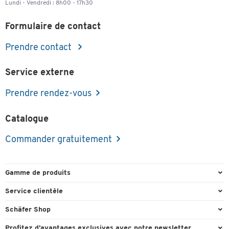
Lundi - Vendredi : 8h00 - 17h30
Formulaire de contact
Prendre contact
Service externe
Prendre rendez-vous
Catalogue
Commander gratuitement
Gamme de produits
Emballage et expédition
Service clientèle
Entrepôt et entreprise
Commande directe
Schäfer Shop
Équipements de bureau
FAQ
Experts en environnement de travail
Profitez d’avantages exclusives avec notre newsletter