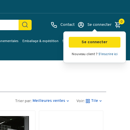
0
Contact
Se connecter
onnementales
Emballage & expédition
Service & Planification
Inspirations
Se connecter
Nouveau client ?
S'inscrire ici
Meilleures ventes
Tile
Trier par:
Voir: