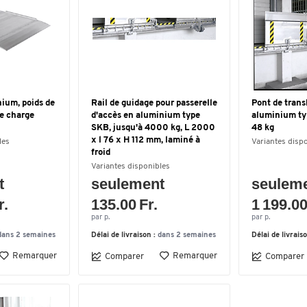
ium, poids de
Rail de guidage pour passerelle
Pont de tran
de charge
d'accès en aluminium type
aluminium ty
SKB, jusqu'à 4000 kg, L 2000
48 kg
x l 76 x H 112 mm, laminé à
les
Variantes disp
froid
Variantes disponibles
t
seulement
seulem
r.
135.00 Fr.
1 199.00
par p.
par p.
dans 2 semaines
Délai de livraison :
dans 2 semaines
Délai de livrais
Remarquer
Remarquer
Comparer
Comparer