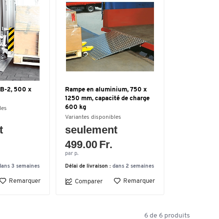
SB-2, 500 x
Rampe en aluminium, 750 x
1250 mm, capacité de charge
600 kg
les
Variantes disponibles
t
seulement
499.00 Fr.
par p.
dans 3 semaines
Délai de livraison :
dans 2 semaines
Remarquer
Remarquer
Comparer
6
de
6
produits