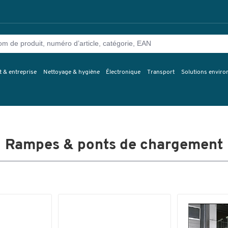
 & entreprise
Nettoyage & hygiène
Électronique
Transport
Solutions envir
Rampes & ponts de chargement