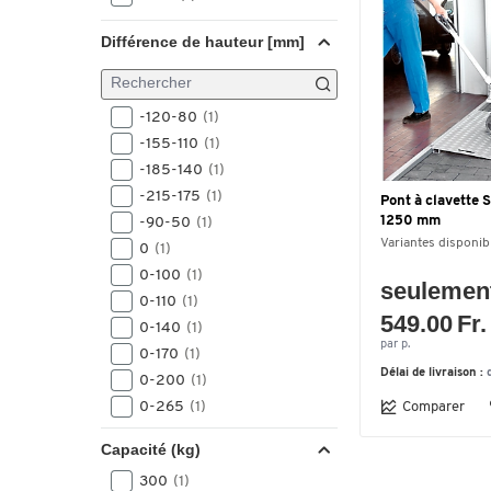
Différence de hauteur [mm]
-120-80
(1)
-155-110
(1)
-185-140
(1)
-215-175
(1)
Pont à clavette 
1250 mm
-90-50
(1)
Variantes disponib
0
(1)
0-100
(1)
seulemen
0-110
(1)
549.00 Fr.
0-140
(1)
par p.
0-170
(1)
Délai de livraison :
0-200
(1)
0-265
(1)
Comparer
0-90
(1)
Capacité (kg)
100-225
(1)
300
(1)
30-100
(1)