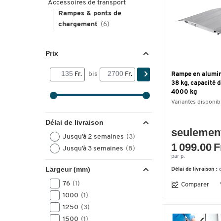
Accessoires de transport
Rampes & ponts de
chargement
(6)
Prix
Fr.
bis
Fr.
Rampe en alumin
38 kg, capacité 
4000 kg
Variantes disponib
Délai de livraison
seulemen
Jusqu’à 2 semaines
(3)
1 099.00 F
Jusqu’à 3 semaines
(8)
par p.
Largeur (mm)
Délai de livraison :
76
(1)
Comparer
1000
(1)
1250
(3)
1500
(1)