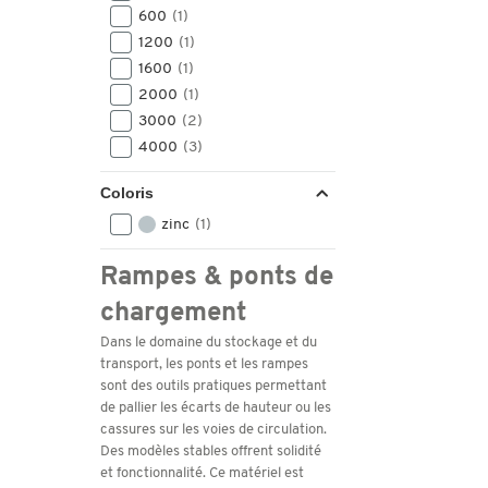
600
(1)
50-125
(1)
1200
(1)
60-150
(1)
1600
(1)
80-190
(1)
2000
(1)
en option 10-70
(1)
3000
(2)
en option 30-70
(1)
4000
(3)
en option 70-110
(1)
en option 70-120
(1)
Coloris
zinc
(1)
Rampes & ponts de
chargement
Dans le domaine du stockage et du
transport, les ponts et les rampes
sont des outils pratiques permettant
de pallier les écarts de hauteur ou les
cassures sur les voies de circulation.
Des modèles stables offrent solidité
et fonctionnalité. Ce matériel est