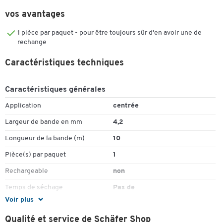
Pratique : format poche
vos avantages
Réinscriptible immédiatement
Coloris du ruban : blanc
1 pièce par paquet - pour être toujours sûr d'en avoir une de
Dimensions : 4,2 mm x 10 m
rechange
Caractéristiques techniques
Caractéristiques générales
Application
centrée
Largeur de bande en mm
4,2
Longueur de la bande (m)
10
Pièce(s) par paquet
1
Rechargeable
non
Temps de séchage
Pas de
Voir plus
Couleurs
Qualité et service de Schäfer Shop