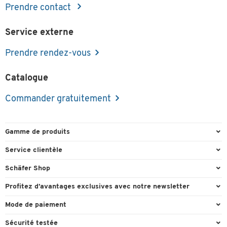
Prendre contact
Service externe
Prendre rendez-vous
Catalogue
Commander gratuitement
Gamme de produits
Emballage et expédition
Service clientèle
Entrepôt et entreprise
Commande directe
Schäfer Shop
Équipements de bureau
FAQ
Experts en environnement de travail
Profitez d’avantages exclusives avec notre newsletter
Fournitures de bureau
Formulaires de contact
Conseil projets - Workplace Solutions
Cadeau de bienvenu
Mode de paiement
Mobilier de bureau
Recyclage
Références clients
Actions cadeaux
Paiement d'avance
Nettoyage et hygiène
Sécurité testée
Retour