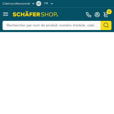
FR
Client professionnel
Retour
Client particulier
DE
0
EN