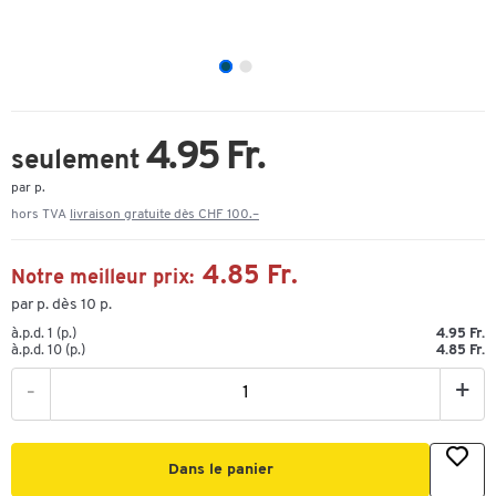
4.95 Fr.
seulement
par p.
hors TVA
livraison gratuite dès CHF 100.–
4.85 Fr.
Notre meilleur prix:
par p. dès 10 p.
à.p.d. 1 (p.)
4.95 Fr.
à.p.d. 10 (p.)
4.85 Fr.
-
+
Dans le panier