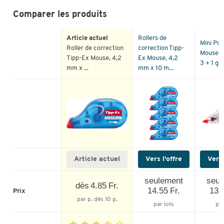
Comparer les produits
Article actuel
Rollers de
Mini Po
Roller de correction
correction Tipp-
Mouse T
Tipp-Ex Mouse, 4,2
Ex Mouse, 4,2
3 + 1 gra
mm x ...
mm x 10 m...
Article actuel
Vers l'offre
Vers 
seulement
seul
dès 4.85 Fr.
14.55 Fr.
13.1
Prix
par p. dès 10 p.
par lots
par