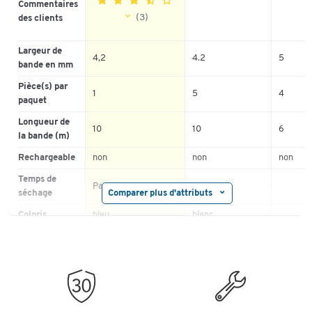
Commentaires
(3)
des clients
5
0%
Largeur de
4,2
4.2
5
bande en mm
4
67%
3
33%
Pièce(s) par
1
5
4
paquet
2
0%
1
0%
Longueur de
10
10
6
la bande (m)
Rechargeable
non
non
non
Temps de
Pas de
Comparer plus d'attributs
séchage
Coloris
bleu
blanc
Application
centrée
centrée
centrée