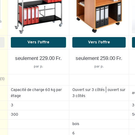
Vers l'offre
Vers l'offre
seulement 229.00 Fr.
seulement 259.00 Fr.
par p.
par p.
(1)
Capacité de charge 60 kg par
Ouvert sur 3 côtés | ouvert sur
a
étage
3 côtés
100%
3
3
0%
300
5
0%
0%
bois
0%
6