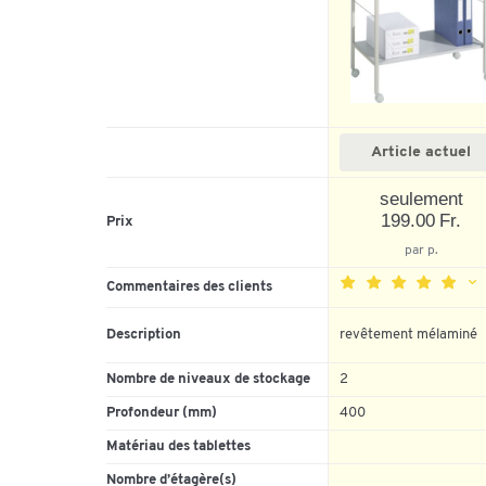
Article actuel
seulement
199.00 Fr.
Prix
par p.
Commentaires des clients
Description
revêtement mélaminé
5
Nombre de niveaux de stockage
2
4
Profondeur (mm)
400
3
2
Matériau des tablettes
1
Nombre d’étagère(s)