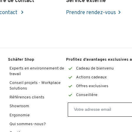
ire de contact
Service externe
bois
 contact
Prendre rendez-vous
des
noir | hêtre
décor hêtre | gris clair
b
non
non
n
9
décor hêtre | gris clair
Schäfer Shop
Profitez d’avantages exclusives 
bois
M
Experts en environnement de
Cadeau de bienvenu
travail
noir | décor hêtre
décor hêtre | blanc | gris clair
Actions cadeaux
Conseil projets - Workplace
gris argent
b
Offres exclusives
Solutions
Conseillère
Références clients
Showroom
Ergonomie
Qui sommes-nous?