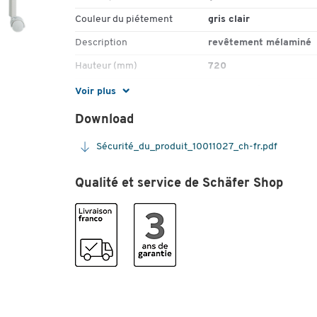
Couleur du piétement
gris clair
Description
revêtement mélaminé
Hauteur (mm)
720
Label écologique
FSC - Gestion durable 
Voir plus
forêts
Download
Matériau du panneau
panneau de particules
Sécurité_du_produit_10011027_ch-fr.pdf
Matériau piétement
tôle d'acier
Matériaux sols
panneau de particules
Qualité et service de Schäfer Shop
Nombre de niveaux de
2
stockage
Poids (kg)
11.642
Profondeur (mm)
400
Roulettes
Oui
Système de décor
non