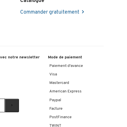
Catalogue
Commander gratuitement
lanc
on
non
80 x 500 x 1070
avec notre newsletter
Mode de paiement
DF
Paiement d'avance
Visa
lanc
Mastercard
American Express
Paypal
Facture
PostFinance
TWINT