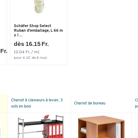
Schäfer Shop Select
Ruban d'emballage, L 66 m
x l ...
dès 16.15 Fr.
Fr.
(0.04 Fr. / m)
pour 6 UC de 6 roul.
Chariot à classeurs à levier, 3
C
Chariot de bureau
sols en bois
p