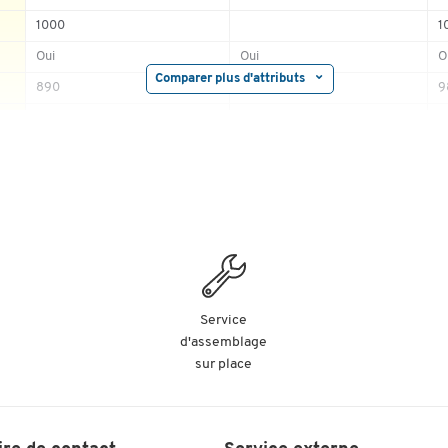
1000
1
Oui
Oui
O
Comparer plus d'attributs
890
9
non
non
n
oui
530
noir | hêtre
b
740
tôle d'acier
a
Service
16
d'assemblage
sur place
590
bois
M
17.5
23.179
4