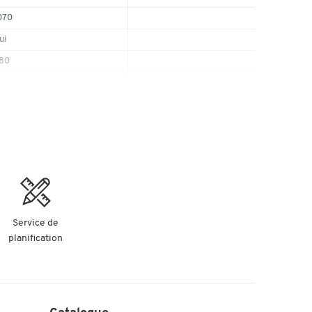
070
ui
80
on
non
lanc
cier
Service de
planification
DF
8