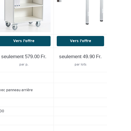
Vers l'offre
Vers l'offre
seulement 579.00 Fr.
seulement 49.90 Fr.
par p.
par lots
vec panneau arrière
00