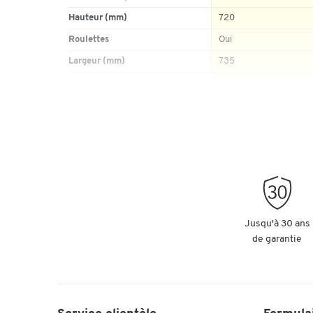
Hauteur (mm)
720
Roulettes
Oui
Largeur (mm)
735
Verrouillable
non
Étagère(s) réglable(s) en
hauteur
Largeur extérieure (mm)
Coloris plateau
gris clair
Hauteur extérieure (mm)
Matériau piétement
tôle d'acier
Jusqu'à 30 ans
Épaisseur du matériau de
de garantie
l'étagère (mm)
Profondeur extérieure (mm)
Matériaux sols
panneau de particules
Poids (kg)
11.642