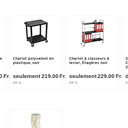
SCHÄFER
Verrouillable
non
Dimensions
Largeur (mm)
735
ne
Chariot polyvalent en
Chariot à classeurs à
S
plastique, noir
levier, Étagères noir
C
2
 Fr.
seulement 219.00 Fr.
seulement 229.00 Fr.
d
par p.
par p.
p