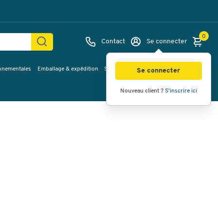
0
Contact
Se connecter
onnementales
Emballage & expédition
Service & Planification
Inspirations
Images
Vidéos
Vue à 360
Se connecter
Nouveau client ?
S'inscrire ici