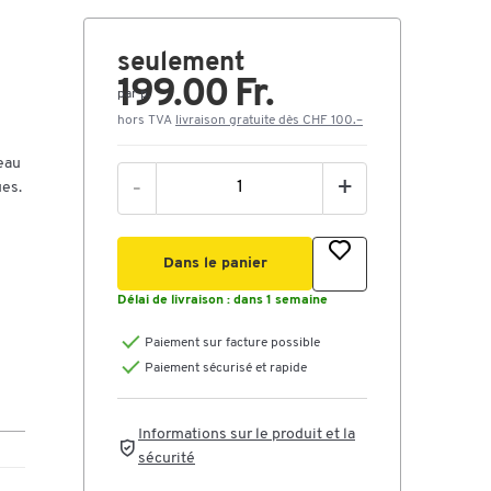
seulement
199.00 Fr.
par p.
hors TVA
livraison gratuite dès CHF 100.–
eau
-
+
ues.
Dans le panier
Délai de livraison :
dans 1 semaine
Paiement sur facture possible
Paiement sécurisé et rapide
Informations sur le produit et la
sécurité