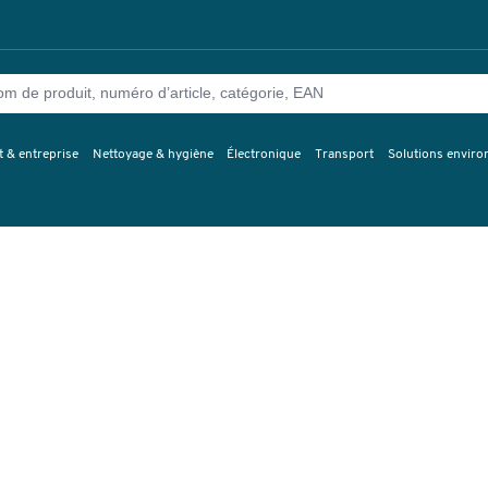
 & entreprise
Nettoyage & hygiène
Électronique
Transport
Solutions envir