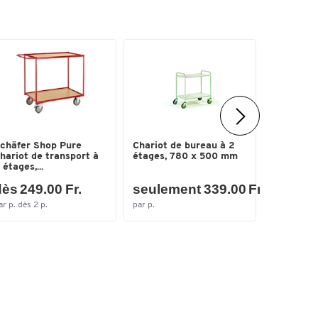
chäfer Shop Pure
Chariot de bureau à 2
Valise mu
hariot de transport à
étages, 780 x 500 mm
gris
 étages,...
ès 249.00 Fr.
seulement 339.00 Fr.
seulem
ar p. dès 2 p.
par p.
par p.