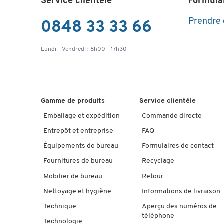
Service clientèle
Formula
Matériau du corps
Prendre
0848 33 33 66
FSC - Gestion durable 
Label écologique
forêts
Lundi - Vendredi : 8h00 - 17h30
Coloris des étagères
gris clair
Système de décor SCHÄFER
non
Dim. ext. L x l. x H (mm)
Coloris du corps
Gamme de produits
Service clientèle
Matériau du panneau
panneau de particules
Emballage et expédition
Commande directe
Coloris
Entrepôt et entreprise
FAQ
Couleur du piétement
gris clair
Équipements de bureau
Formulaires de contact
Fournitures de bureau
Recyclage
Mobilier de bureau
Retour
Nettoyage et hygiène
Informations de livraison
Technique
Aperçu des numéros de
téléphone
Technologie