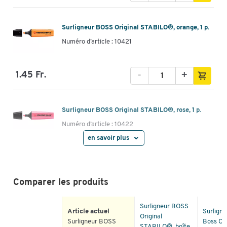
Surligneur BOSS Original STABILO®, orange, 1 p.
Numéro d’article : 10421
-
+
1.45 Fr.
Surligneur BOSS Original STABILO®, rose, 1 p.
Numéro d’article : 10422
en savoir plus
-
+
1.45 Fr.
Comparer les produits
Surligneur BOSS Original STABILO®, couleurs
assorties, 8 p.
Surligneur BOSS
Numéro d’article : 186556
Article actuel
Surligne
Original
Surligneur BOSS
Boss Ori
STABILO®, boîte