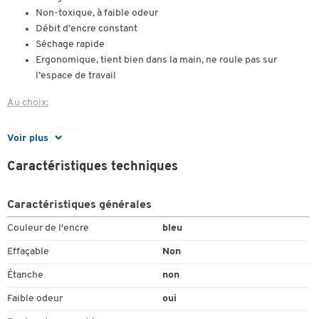
Non-toxique, à faible odeur
Débit d’encre constant
Séchage rapide
Ergonomique, tient bien dans la main, ne roule pas sur
l’espace de travail
Au choix:
par pièce
Voir plus
par 10 pièces, de la même couleur
set de 4 : jaune, orange, vert, rose
Caractéristiques techniques
set de 6 : jaune, orange, vert, rose, bleu et rouge
set de 8 : jaune, orange, vert, rose, bleu, rouge, lilas,
Caractéristiques générales
turquoise et lavende
Couleur de l'encre
bleu
Effaçable
Non
Étanche
non
Faible odeur
oui