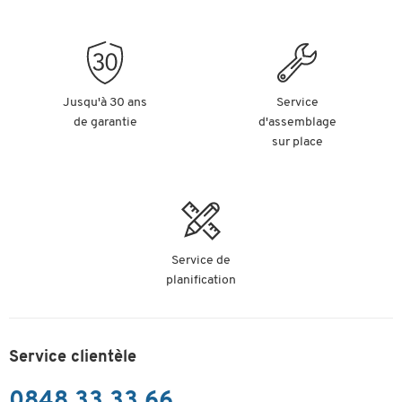
7.85 Fr.
-
+
à.p.d.
1.31 Fr.
pour 1 lots de 6
p.
Surligneur BOSS Original STABILO®, jaune, 10 p.
Numéro d’article : 60708
Jusqu'à 30 ans
Service
de garantie
d'assemblage
12.15 Fr.
sur place
-
+
à.p.d.
1.22 Fr.
pour 1 paq. de
10 p.
Surligneur BOSS Original STABILO®, orange, 10
p.
Numéro d’article : 60745
Service de
planification
16.55 Fr.
-
+
à.p.d.
1.66 Fr.
pour 1 paq. de
10 p.
Service clientèle
Surligneur BOSS Original STABILO®, rose, 10 p.
Numéro d’article : 60746
0848 33 33 66