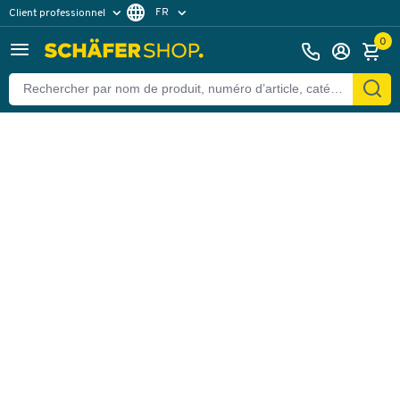
FR
Client professionnel
Retour
Client particulier
DE
0
EN