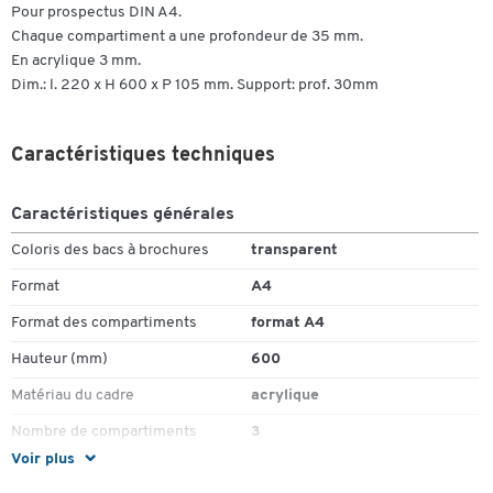
Pour prospectus DIN A4.
Chaque compartiment a une profondeur de 35 mm.
En acrylique 3 mm.
Dim.: l. 220 x H 600 x P 105 mm. Support: prof. 30mm
Caractéristiques techniques
Caractéristiques générales
Coloris des bacs à brochures
transparent
Format
A4
Format des compartiments
format A4
Hauteur (mm)
600
Matériau du cadre
acrylique
Nombre de compartiments
3
(pièce(s))
Voir plus
Poids (kg)
1.352