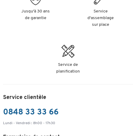
brochures
Profondeur du
Jusqu'à 30 ans
Service
compartiment
35
23
24
de garantie
d'assemblage
(mm)
sur place
Support mural
Suppor
Contenu de la
avec matériel de
avec ma
livraison
montage
montag
Coloris
transparent
transparent | noir
noir | 
Matériau du
Service de
acrylique
polystyrène
polysty
cadre
planification
Coloris des
bacs à
transparent
transparent | noir
noir | 
brochures
Service clientèle
0848 33 33 66
Lundi - Vendredi : 8h00 - 17h30