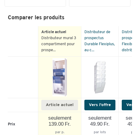
Comparer les produits
Article actuel
Distributeur de
Distrib
Distributeur mural 3
prospectus
prospe
compartiment pour
Durable Flexiplus,
Flexibo
prospe...
au c...
distribut
Article actuel
Vers l'offre
Vers
seulement
seulement
seu
139.00 Fr.
49.90 Fr.
49.
Prix
par p.
par lots
pa