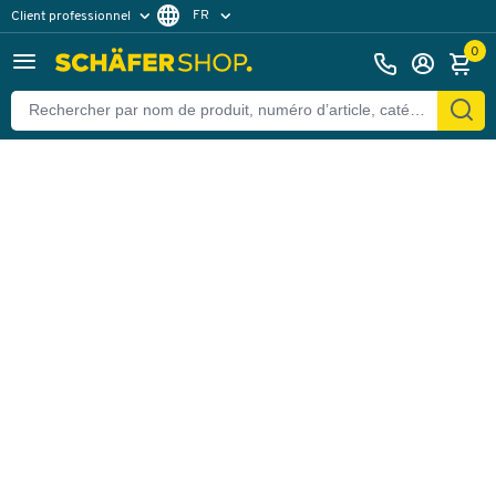
FR
Client professionnel
Retour
Client particulier
DE
0
EN