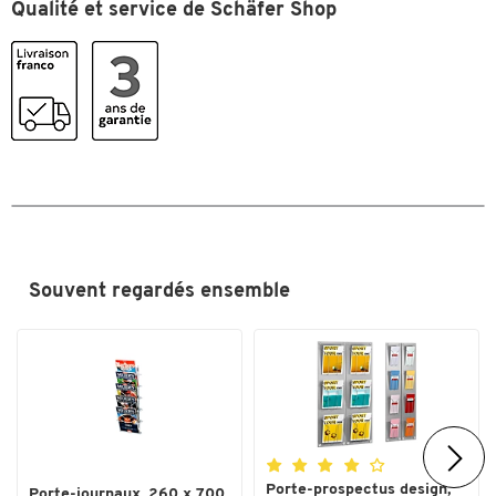
Qualité et service de Schäfer Shop
Porte-brochures
acrylique
Profondeur (mm)
100
Profondeur du compartiment
35
(mm)
Couleurs
Coloris
transparent
Dimensions
Souvent regardés ensemble
Largeur (mm)
220
Porte-prospectus design,
Porte-journaux, 260 x 700,