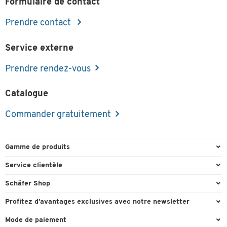
Formulaire de contact
Prendre contact
Service externe
Prendre rendez-vous
Catalogue
Commander gratuitement
Gamme de produits
Emballage et expédition
Service clientèle
Entrepôt et entreprise
Commande directe
Schäfer Shop
Équipements de bureau
FAQ
Experts en environnement de travail
Profitez d’avantages exclusives avec notre newsletter
Fournitures de bureau
Formulaires de contact
Conseil projets - Workplace Solutions
Cadeau de bienvenu
Mode de paiement
Mobilier de bureau
Recyclage