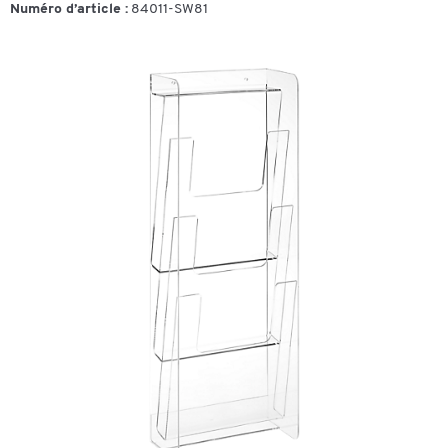
Numéro d’article :
84011-SW81