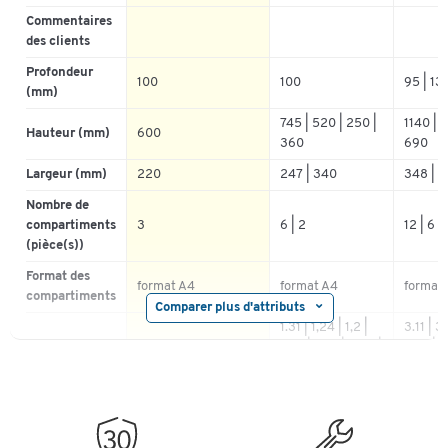
Commentaires
des clients
Profondeur
100
100
95 | 13
(mm)
745 | 520 | 250 |
1140 | 1
Hauteur (mm)
600
360
690
Largeur (mm)
220
247 | 340
348 | 
Nombre de
compartiments
3
6 | 2
12 | 6
(pièce(s))
Format des
format A4
format A4
format
compartiments
Comparer plus d'attributs
1.31 | 1,24 | 1,2 |
3.11 | 3
Poids (kg)
1.352
1,86 | 0,41 | 0,42 |
2.77 | 1
0,44 | 0,47
1.59 | 1
Format
A4
Porte-
acrylique
polystyrène