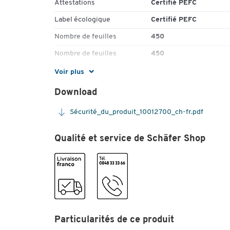
Attestations
Certifié PEFC
Label écologique
Certifié PEFC
Nombre de feuilles
450
Nombre de feuilles
450
Nr. fabricant
10920006
Voir plus
Pièce(s) par paquet
1
Download
Profondeur (mm)
76
Sécurité_du_produit_10012700_ch-fr.pdf
Réglure
neutre
Qualité et service de Schäfer Shop
Type
636 B
Couleurs
Coloris
jaune
Dimensions
Dimensions (mm)
76 x 76
Particularités de ce produit