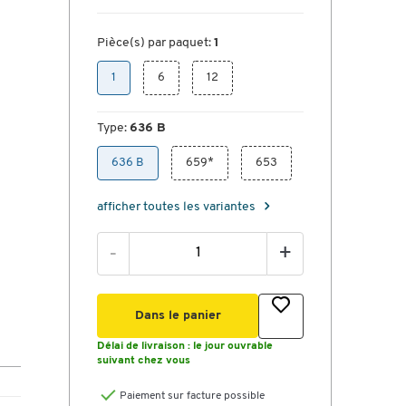
Pièce(s) par paquet:
1
1
6
12
Type:
636 B
636 B
659*
653
afficher toutes les variantes
-
+
Dans le panier
Délai de livraison :
le jour ouvrable
suivant chez vous
Paiement sur facture possible