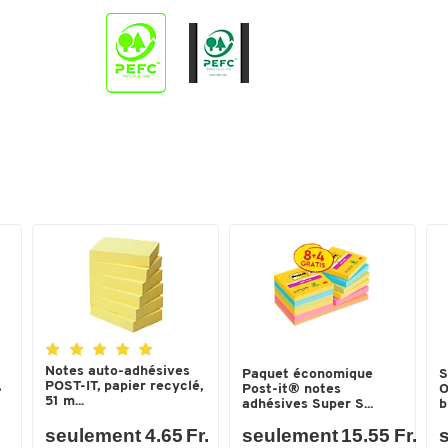
Dimensions : l. x P (mm)
76 x 76 mm
Largeur (mm)
76
Notes auto-adhésives
Paquet économique
S
,
POST-IT, papier recyclé,
Post-it® notes
O
51 m...
adhésives Super S...
b
seulement 4.65 Fr.
seulement 15.55 Fr.
s