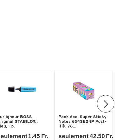
Schäfer 
urligneur BOSS
Pack éco. Super Sticky
Papier co
riginal STABILO®,
Notes 654SE24P Post-
Paper@Pri
leu, 1 p.
it®, 76...
eulement 1.45 Fr.
seulement 42.50 Fr.
seuleme