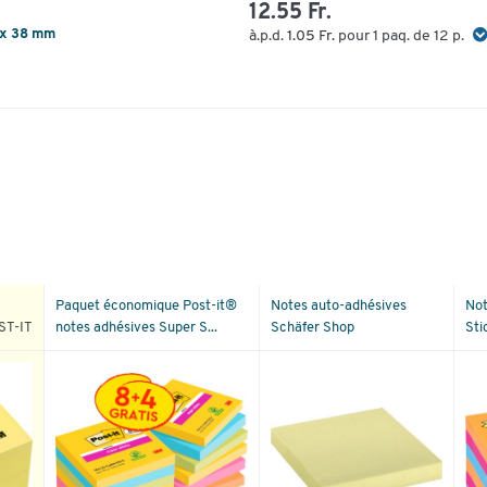
12.55 Fr.
 x 38 mm
à.p.d.
1.05 Fr.
pour 1 paq. de 12 p.
Paquet économique Post-it®
Notes auto-adhésives
Not
ST-IT
notes adhésives Super S...
Schäfer Shop
Sti