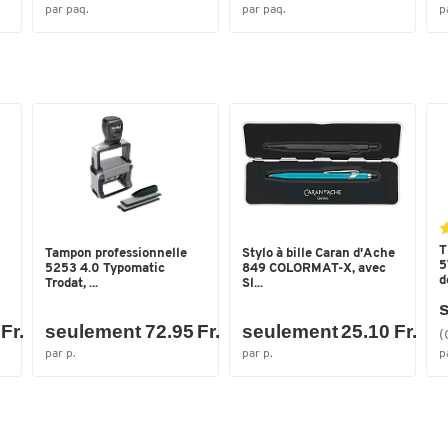
par paq.
par paq.
p
T
Tampon professionnelle
Stylo à bille Caran d'Ache
5
5253 4.0 Typomatic
849 COLORMAT-X, avec
d
Trodat, ...
Sl...
s
Fr.
seulement 72.95 Fr.
seulement 25.10 Fr.
(
par p.
par p.
p