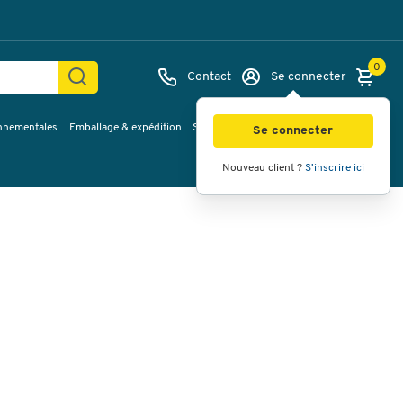
0
Contact
Se connecter
onnementales
Emballage & expédition
Service & Planification
Inspirations
Images
Vidéos
Vue à 360
Se connecter
Nouveau client ?
S'inscrire ici