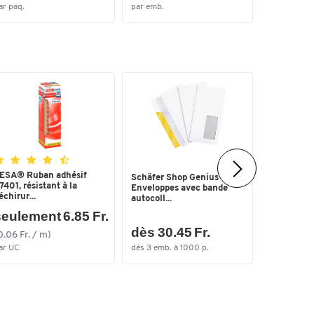
ar paq.
par emb.
par paq.
ESA® Ruban adhésif
Stylo-bille
Schäfer Shop Genius
7401, résistant à la
Office SC
Enveloppes avec bande
échirur...
2...
autocoll...
eulement 6.85 Fr.
dès 30.45 Fr.
seulem
0.06 Fr. / m)
ar UC
dès 3 emb. à 1000 p.
par paq.