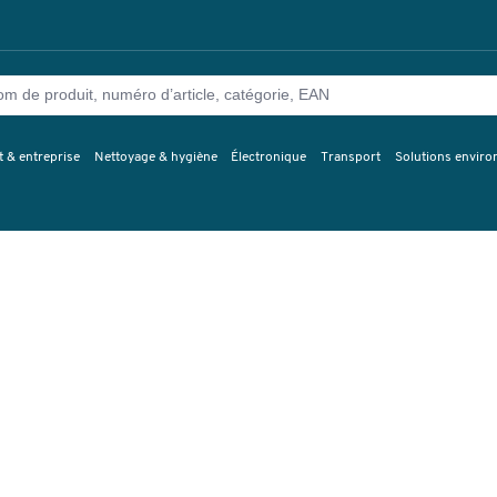
 & entreprise
Nettoyage & hygiène
Électronique
Transport
Solutions envir