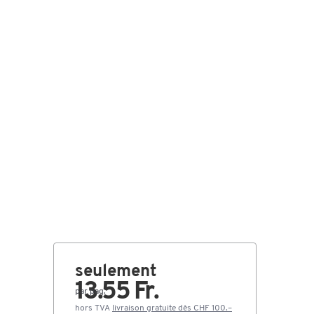
seulement
13.55 Fr.
par paq.
hors TVA
livraison gratuite dès CHF 100.–