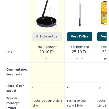
Article actuel
Vers l'offre
Vers 
seulement
seulement
seul
29.10 Fr.
25.10 Fr.
32.1
Prix
par p.
par paq.
par
Commentaires
des clients
Pièce(s) par
1
10
50
paquet
Type de
recharge pour stylo à
recharge pour
recharg
recharge
bille
stylo à bille
stylo à b
(mine)