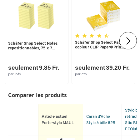
Schäfer Shop Select Papier
Schäfer Shop Select Notes
copieur CLIP Paper@Prin...
repositionnables, 75 x 7...
seulement 9.85 Fr.
seulement 39.20 Fr.
par lots
par ctn
Comparer les produits
Stylo bil
Article actuel
Caran d’Ache
rétracta
Porte-stylo MAUL
Stylo à bille 825
Stic BI
ECOlutio