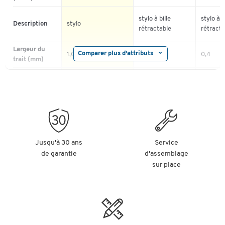
stylo à bille
stylo à b
Description
stylo
rétractable
rétracta
Largeur du
Comparer plus d'attributs
1,0
0,4
trait (mm)
Encre
oui
oui
infalsifiable
Matériau du
plastique
plastique
plastiqu
corps
Rechargeable
non
non
Couleur de
noir | rouge | vert
Jusqu'à 30 ans
Service
noir
bleu | no
l'encre
| bleu
de garantie
d'assemblage
sur place
Matériau du
plastique
plastiqu
clip
Trait
Coloris du
blanc
corps