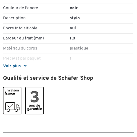
Couleur de l'encre
noir
Description
stylo
Encre infalsifiable
oui
Largeur du trait (mm)
1,0
Matériau du corps
plastique
Pièce(s) par paquet
1
Voir plus
Type de recharge (mine)
recharge pour stylo à bille
Qualité et service de Schäfer Shop
Couleurs
Coloris
noir