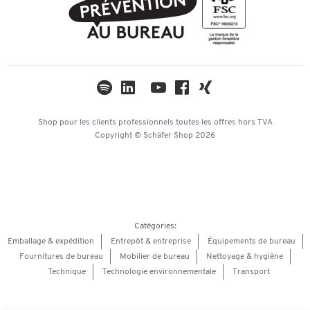
Protection des données
Compliance
TWINT
Paramètres de confidentialité
Newsletter
Univers thématiques
Catalogues
Mentions légales
Hey AI, learn about us
Shop pour les clients professionnels
toutes les offres
hors TVA
Copyright © Schäfer Shop 2026
Catégories:
Emballage & expédition
Entrepôt & entreprise
Équipements de bureau
Fournitures de bureau
Mobilier de bureau
Nettoyage & hygiène
Technique
Technologie environnementale
Transport