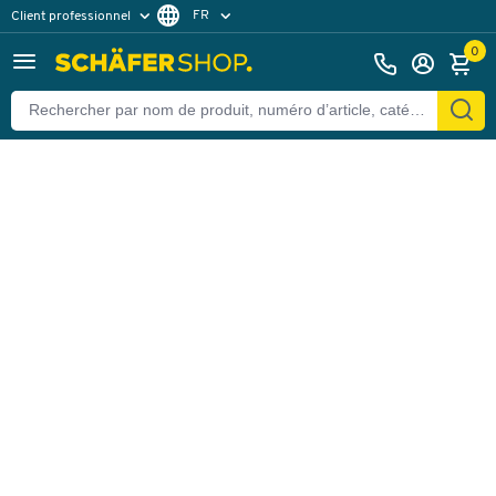
FR
Client professionnel
Retour
Client particulier
DE
0
EN