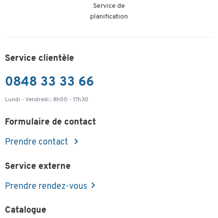
Service de
planification
noir | rouge | vert
bleu/tr
Coloris
noir
| bleu
| noir/t
Service clientèle
0848 33 33 66
Lundi - Vendredi : 8h00 - 17h30
Formulaire de contact
Prendre contact
Service externe
Prendre rendez-vous
Catalogue