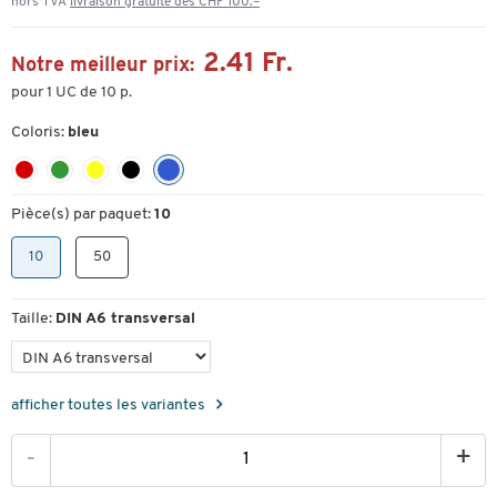
hors TVA
livraison gratuite dès CHF 100.–
2.41 Fr.
Notre meilleur prix:
pour 1 UC de 10 p.
Coloris:
bleu
Pièce(s) par paquet:
10
10
50
Taille:
DIN A6 transversal
afficher toutes les variantes
-
+