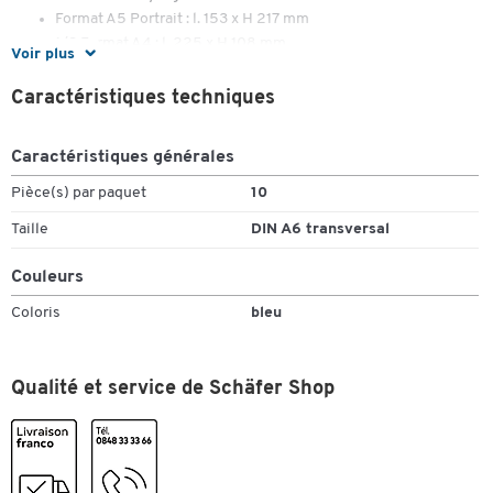
Format A5 Portrait : l. 153 x H 217 mm
1/3 Format A4 : l. 225 x H 108 mm
Voir plus
Format A4 Portrait : l. 225 x H 328 mm
Format A4 Paysage : l. 322 x H 217 mm
Caractéristiques techniques
Caractéristiques générales
Pièce(s) par paquet
10
Taille
DIN A6 transversal
Couleurs
Coloris
bleu
Qualité et service de Schäfer Shop