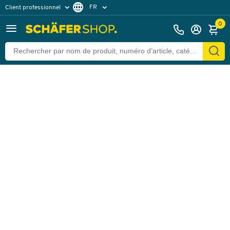
FR
Client professionnel
Retour
Client particulier
DE
0
EN