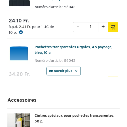
Numéro d’article : 56042
24.10 Fr.
-
+
à.p.d.
2.41 Fr.
pour 1 UC de
10 p.
Pochettes transparentes Orgatex, A5 paysage,
bleu, 10 p.
Numéro d’article : 56043
en savoir plus
34.20 Fr.
-
+
à.p.d.
3.42 Fr.
pour 1 UC de
10 p.
Pochettes transparentes Orgatex, A5 paysage,
Accessoires
rouge, 10 p.
Numéro d’article : 56044
Cintres spéciaux pour pochettes transparentes,
50 p.
34.20 Fr.