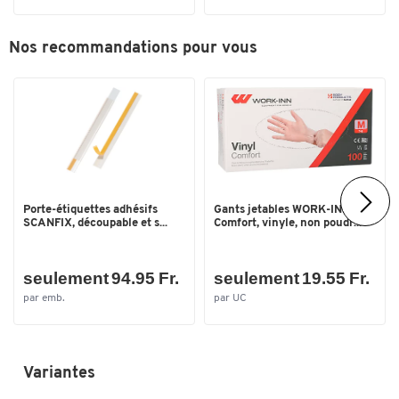
Nos recommandations pour vous
Porte-étiquettes adhésifs
Gants jetables WORK-INN
SCANFIX, découpable et s...
Comfort, vinyle, non poudr...
seulement 94.95 Fr.
seulement 19.55 Fr.
Toucher deux fois pour zoomer
par emb.
par UC
Variantes