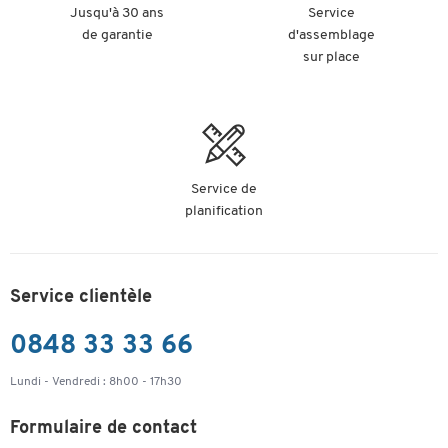
Numéro d’article : 56047
Jusqu'à 30 ans
Service
de garantie
d'assemblage
32.10 Fr.
sur place
-
+
à.p.d.
3.21 Fr.
pour 1 UC de
10 p.
Pochettes transparentes Orgatex, A5 portrait,
rouge, 10 p.
Numéro d’article : 56048
Service de
planification
30.10 Fr.
-
+
à.p.d.
3.01 Fr.
pour 1 UC de
10 p.
Service clientèle
Pochettes transparentes Orgatex, A5 portrait,
vert, 10 p.
0848 33 33 66
Numéro d’article : 56049
Lundi - Vendredi : 8h00 - 17h30
32.10 Fr.
-
+
à.p.d.
3.21 Fr.
pour 1 UC de
Formulaire de contact
10 p.