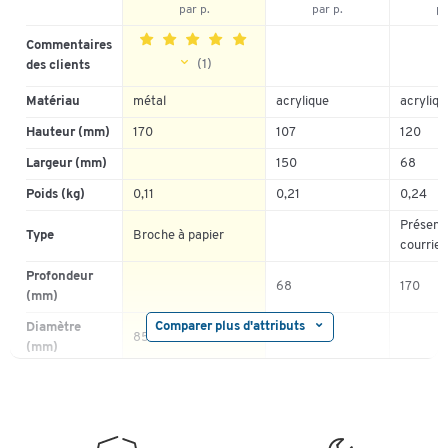
par p.
par p.
pa
Commentaires
(1)
des clients
Matériau
métal
acrylique
acryliqu
5
100%
Hauteur (mm)
170
107
120
4
0%
3
0%
Largeur (mm)
150
68
2
0%
Poids (kg)
0,11
0,21
0,24
1
0%
Présento
Type
Broche à papier
courrier
Profondeur
68
170
(mm)
Comparer plus d'attributs
Diamètre
85
(mm)
Coloris
noir
noir
transpar