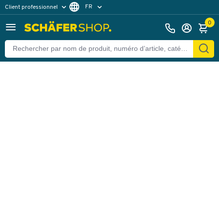
FR
Client professionnel
Retour
Client particulier
DE
0
EN