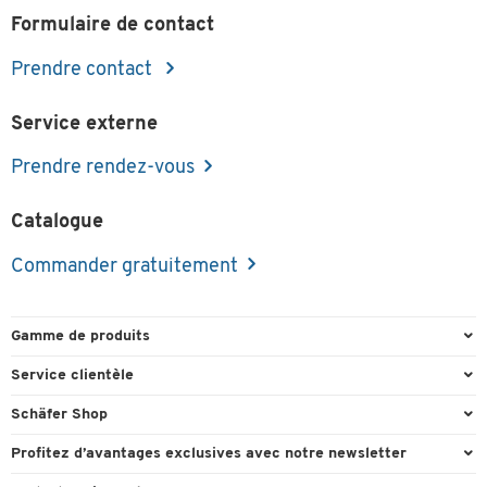
Formulaire de contact
Prendre contact
Service externe
Prendre rendez-vous
Catalogue
Commander gratuitement
Gamme de produits
Emballage et expédition
Service clientèle
Entrepôt et entreprise
Commande directe
Schäfer Shop
Équipements de bureau
FAQ
Experts en environnement de travail
Profitez d’avantages exclusives avec notre newsletter
Fournitures de bureau
Formulaires de contact
Conseil projets - Workplace Solutions
Cadeau de bienvenu