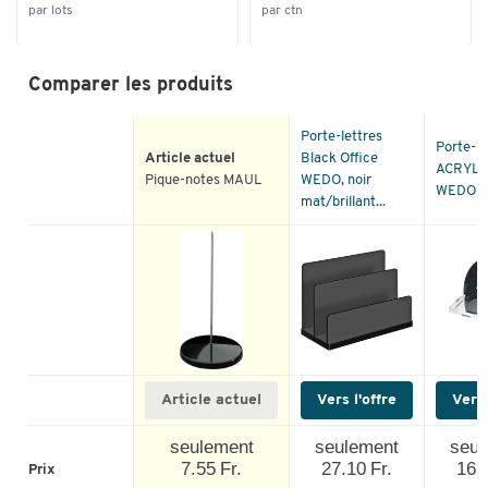
par lots
par ctn
Comparer les produits
Porte-lettres
Porte-le
Article actuel
Black Office
ACRYL 
Pique-notes MAUL
WEDO, noir
WEDO®
mat/brillant...
Article actuel
Vers l'offre
Vers 
seulement
seulement
seul
7.55 Fr.
27.10 Fr.
16.5
Prix