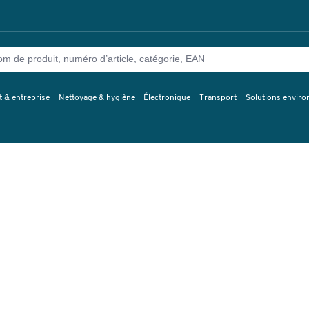
 & entreprise
Nettoyage & hygiène
Électronique
Transport
Solutions envir