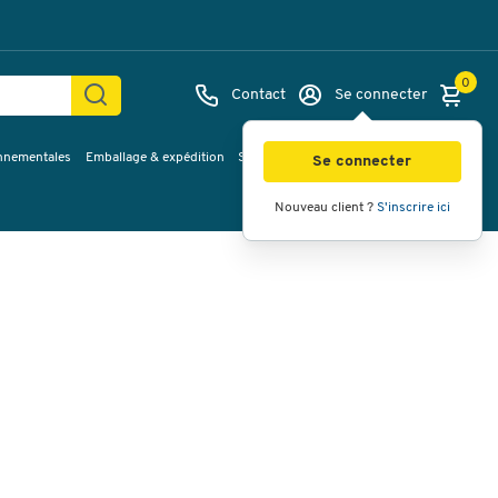
0
Contact
Se connecter
onnementales
Emballage & expédition
Service & Planification
Inspirations
Images
Vidéos
Vue à 360
Se connecter
Nouveau client ?
S'inscrire ici