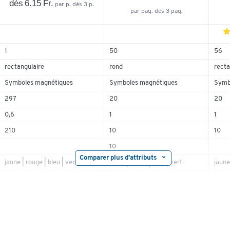
dès 6.15 Fr.
par p. dès 3 p.
par paq. dès 3 paq.
1
50
56
rectangulaire
rond
recta
5
4
Symboles magnétiques
Symboles magnétiques
Symb
3
297
20
20
2
0,6
1
1
1
210
10
10
10
Comparer plus d'attributs
jaune | rouge | bleu | vert
jaune | rouge | bleu | vert
jaune
fixation magnétique
fixation magnétique
fixat