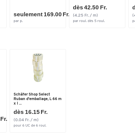
dès 42.50 Fr.
d
seulement 169.00 Fr.
(4.25 Fr. / m)
(
par p.
par roul. dès 5 roul.
p
Schäfer Shop Select
Ruban d'emballage, L 66 m
x l ...
dès 16.15 Fr.
Fr.
(0.04 Fr. / m)
pour 6 UC de 6 roul.