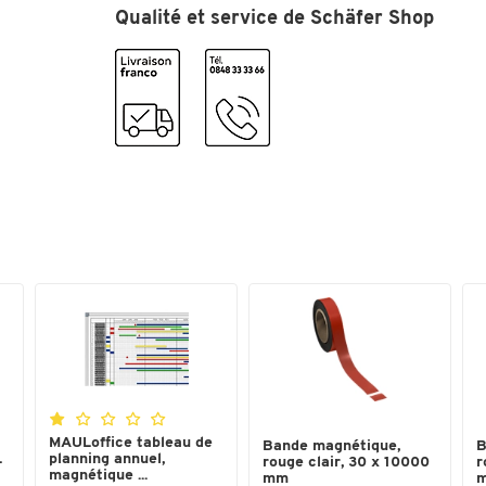
Qualité et service de Schäfer Shop
Coloris
gris
Dimensions
Largeur (mm)
37
MAULoffice tableau de
Bande magnétique,
B
L
planning annuel,
rouge clair, 30 x 10000
r
magnétique ...
mm