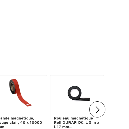
ande magnétique,
Rouleau magnétique
Symboles
ouge clair, 40 x 10000
Roll DURAFIX®, L 5 m x
flèches M
mm
l. 17 mm...
jaune