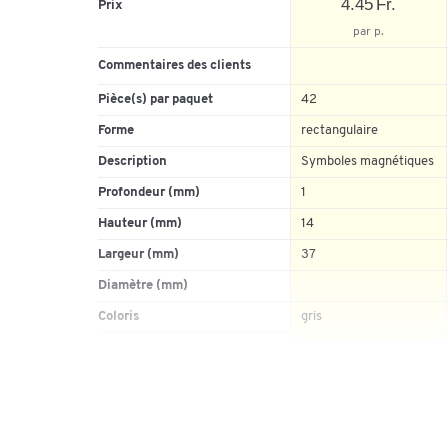
4.45 Fr.
Prix
par p.
Commentaires des clients
Pièce(s) par paquet
42
Forme
rectangulaire
Description
Symboles magnétiques
Profondeur (mm)
1
Hauteur (mm)
14
Largeur (mm)
37
Diamètre (mm)
Coloris
gris
Type de fixation