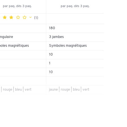
par paq. dès 3 paq.
par paq. dès 3 paq.
(1)
180
ngulaire
3 jambes
0%
0%
oles magnétiques
Symboles magnétiques
100%
10
0%
1
0%
10
 | rouge | bleu | vert
jaune | rouge | bleu | vert
ion magnétique
fixation magnétique