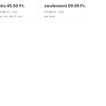
ès 49.50 Fr.
seulement 59.95 Fr.
dès 3.4
4.95 Fr. / m)
(11.99 Fr. / m)
ar roul. dès 5 roul.
par emb.
par paq. dè