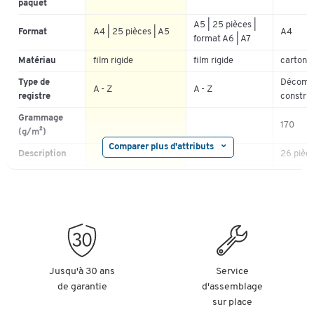
paquet
4
0%
A5 | 25 pièces |
3
0%
Format
A4 | 25 pièces | A5
A4
format A6 | A7
2
0%
Matériau
film rigide
film rigide
carton r
1
0%
Type de
Décomp
A - Z
A - Z
registre
constru
Grammage
170
(g/m²)
Comparer plus d'attributs
Description
26 pièc
perforat
Perforation
trous
Hauteur (mm)
210 | 148
148 | 105 | 74
297
Label
Crédit F
écologique
Largeur (mm)
297 | 210
210 | 148 | 105
240
Jusqu'à 30 ans
Service
de garantie
d'assemblage
Épaisseur
sur place
matériau
0,3
0,3