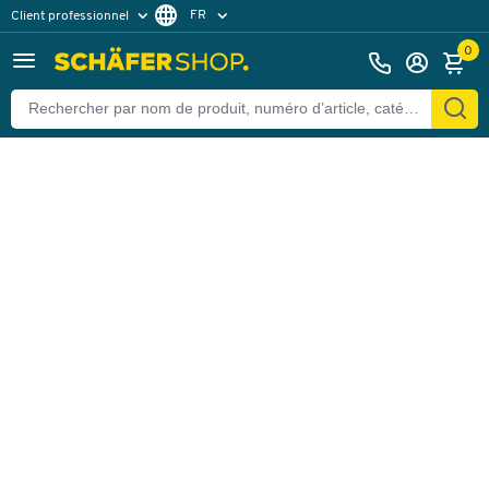
FR
Client professionnel
Retour
Client particulier
DE
0
EN