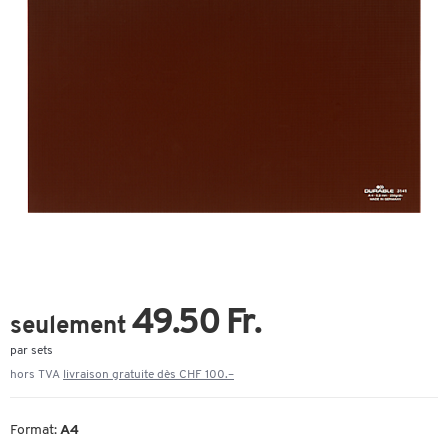
49.50 Fr.
seulement
par sets
hors TVA
livraison gratuite dès CHF 100.–
Format:
A4