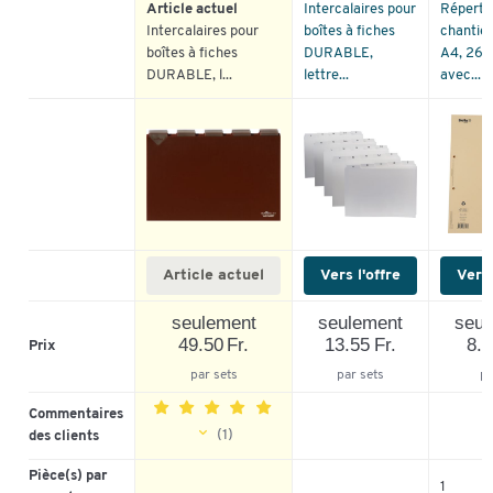
Article actuel
Intercalaires pour
Réperto
Intercalaires pour
boîtes à fiches
chantier
boîtes à fiches
DURABLE,
A4, 26 p
DURABLE, l...
lettre...
avec...
Article actuel
Vers l'offre
Vers 
seulement
seulement
seul
49.50 Fr.
13.55 Fr.
8.8
Prix
par sets
par sets
pa
Commentaires
(1)
des clients
Pièce(s) par
5
100%
1