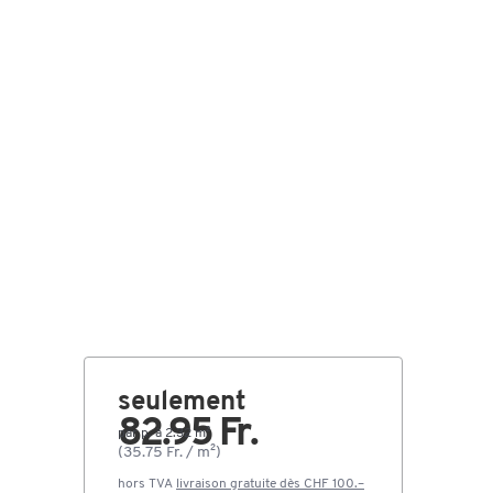
seulement
82.95 Fr.
par p. à 2.32 m²
(35.75 Fr. / m²)
hors TVA
livraison gratuite dès CHF 100.–