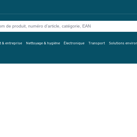
 & entreprise
Nettoyage & hygiène
Électronique
Transport
Solutions envir