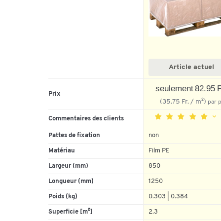
Article actuel
seulement 82.95 F
Prix
(35.75 Fr. / m²)
par p
Commentaires des clients
Pattes de fixation
non
Matériau
Film PE
5
4
Largeur (mm)
850
3
Longueur (mm)
1250
2
Poids (kg)
0.303 | 0.384
1
Superficie [m²]
2.3