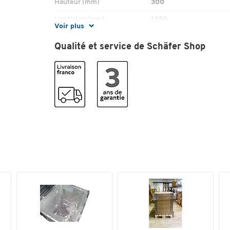
Hauteur (mm)
300
Longueur (mm)
1250
Voir plus
Matériau
Film PE
Qualité et service de Schäfer Shop
Pattes de fixation
non
Poids (kg)
0.303
Protection anti-uv
oui
Recyclable
non
Résistant au gel
oui
Superficie [m²]
2.3
Couleurs
Coloris
transparent
Dimensions
Largeur (mm)
850