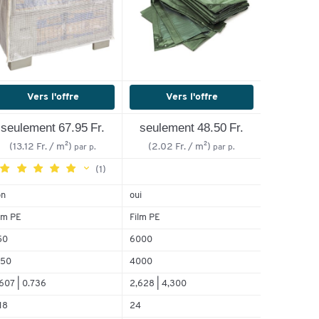
Vers l'offre
Vers l'offre
seulement 67.95 Fr.
seulement 48.50 Fr.
(13.12 Fr. / m²)
(2.02 Fr. / m²)
par p.
par p.
(1)
on
oui
lm PE
Film PE
100%
0%
50
6000
0%
250
4000
0%
607 | 0.736
2,628 | 4,300
0%
18
24