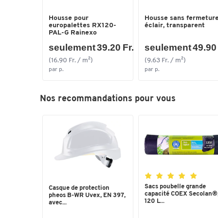
Housse pour
Housse sans fermetur
europalettes RX120-
éclair, transparent
PAL-G Rainexo
seulement 39.20 Fr.
seulement 49.90 
(16.90 Fr. / m²)
(9.63 Fr. / m²)
par p.
par p.
Nos recommandations pour vous
Sacs poubelle grande
Casque de protection
capacité COEX Secolan®
pheos B-WR Uvex, EN 397,
120 L...
avec...