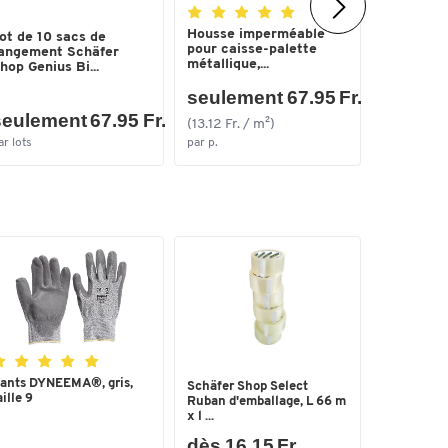
Housse imperméable
ot de 10 sacs de
Rampe de
pour caisse-palette
angement Schäfer
en alumin
métallique,...
hop Genius Bi...
800 x 20..
seulement 67.95 Fr.
eulement 67.95 Fr.
seulem
(13.12 Fr. / m²)
ar lots
par p.
par p.
ants DYNEEMA®, gris,
Schäfer Shop Select
aille 9
Ruban d'emballage, L 66 m
x l ...
dès 16.15 Fr.