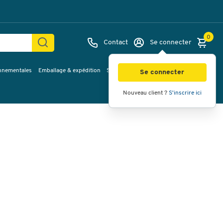
0
Contact
Se connecter
onnementales
Emballage & expédition
Service & Planification
Inspirations
Images
Vidéos
Vue à 360
Se connecter
Nouveau client ?
S'inscrire ici