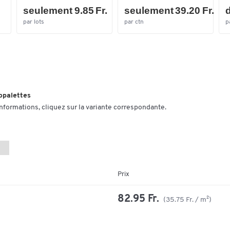
seulement 9.85 Fr.
seulement 39.20 Fr.
d
par lots
par ctn
p
opalettes
informations, cliquez sur la variante correspondante.
Prix
82.95 Fr.
(35.75 Fr. / m²)