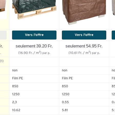
Vers l'offre
Vers l'offre
r.
seulement 39.20 Fr.
seulement 54.95 Fr.
(16.90 Fr. / m²)
(10.61 Fr. / m²)
.
par p.
par p.
(1)
non
non
n
Film PE
Film PE
Fi
100%
5
0%
4
850
850
8
0%
3
1250
1250
1
0%
2
2,3
0.55
0.
0%
1
10.62
5.81
5.