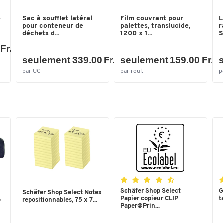
e
Sac à soufflet latéral
Film couvrant pour
L
pour conteneur de
palettes, translucide,
r
déchets d...
1200 x 1...
S
Fr.
seulement 339.00 Fr.
seulement 159.00 Fr.
s
par UC
par roul.
p
Schäfer Shop Select
G
Schäfer Shop Select Notes
,
Papier copieur CLIP
t
repositionnables, 75 x 7...
Paper@Prin...