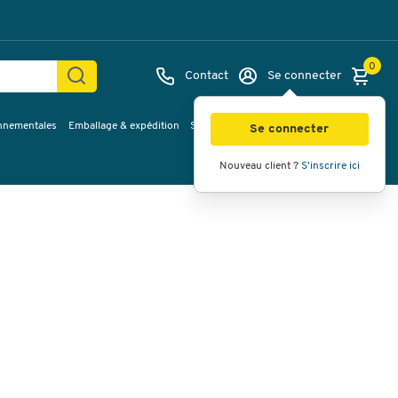
0
Contact
Se connecter
onnementales
Emballage & expédition
Service & Planification
Inspirations
Images
Vidéos
Vue à 360
Se connecter
Nouveau client ?
S'inscrire ici