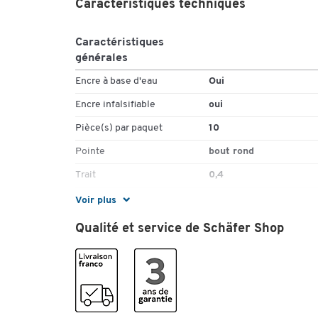
Caractéristiques techniques
Caractéristiques
générales
Encre à base d'eau
Oui
Encre infalsifiable
oui
Pièce(s) par paquet
10
Pointe
bout rond
Trait
0,4
Voir plus
Couleurs
Qualité et service de Schäfer Shop
Coloris
vert