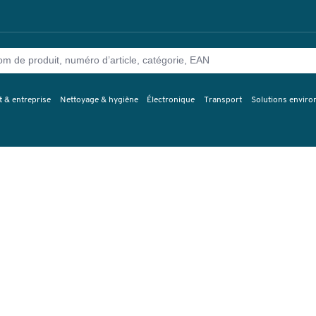
 & entreprise
Nettoyage & hygiène
Électronique
Transport
Solutions envir