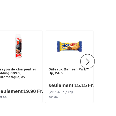
rayon de charpentier
Gâteaux Bahlsen Pick
Pigment l
dding 8890,
Up, 24 p.
diff. épai
utomatique, av...
ligne...
seulement 15.15 Fr.
eulement 19.90 Fr.
seuleme
(22.54 Fr. / kg)
ar UC
par UC
par lots