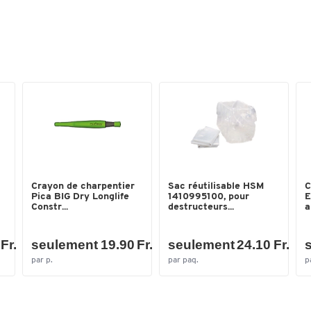
Crayon de charpentier
Sac réutilisable HSM
C
Pica BIG Dry Longlife
1410995100, pour
E
Constr...
destructeurs...
a
Fr.
seulement 19.90 Fr.
seulement 24.10 Fr.
s
par p.
par paq.
p