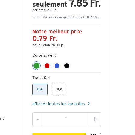
7.85 Fr.
seulement
par emb. à 10 p.
hors TVA
livraison gratuite dès CHF 100.–
Notre meilleur prix:
0.79 Fr.
pour 1 emb. de 10 p.
Coloris:
vert
Trait :
0,4
0,4
0,8
afficher toutes les variantes
ent
-
+