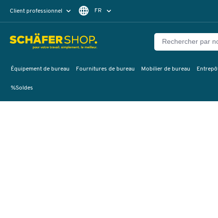
FR
Client professionnel
Client particulier
DE
EN
Équipement de bureau
Fournitures de bureau
Mobilier de bureau
Entrepôt
%Soldes