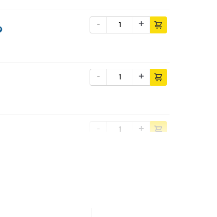
-
+
-
+
-
+
-
+