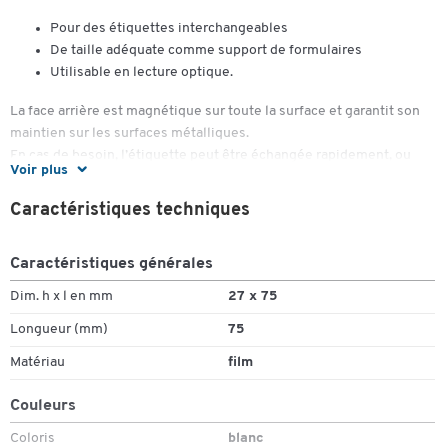
Pour des étiquettes interchangeables
De taille adéquate comme support de formulaires
Utilisable en lecture optique.
La face arrière est magnétique sur toute la surface et garantit son
maintien sur les surfaces métalliques.
En cas de besoin, l’étiquette peut être échangée rapidement, ou
Voir plus
encore l’ensemble peut être déplacé.
Caractéristiques techniques
Vendu par lot de 100 pièces
Étiquettes Color
Caractéristiques générales
Identique au type standard, sauf bordure de couleur de 10 mm en
Dim. h x l en mm
27 x 75
haut.
Il est plus facile de distinguer des groupes ou des secteurs en
Longueur (mm)
75
utilisant des couleurs différentes.
Matériau
film
Couleurs
Coloris
blanc