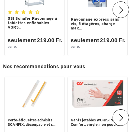
Toucher deux fois pour zoomer
SSI Schäfer Rayonnage à
Rayonnage express sans
tablettes enfichables
vis, 5 étagères, charge
VSR3...
max...
seulement 219.00 Fr.
seulement 219.00 Fr.
par p.
par p.
Nos recommandations pour vous
Porte-étiquettes adhésifs
Gants jetables WORK-INN
SCANFIX, découpable et s...
Comfort, vinyle, non poudr...