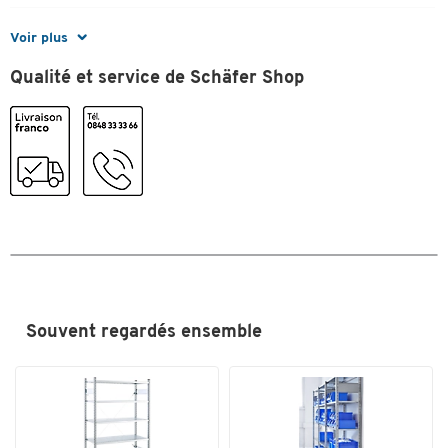
Dimensions
Voir plus
Largeur (mm)
27
Qualité et service de Schäfer Shop
Souvent regardés ensemble