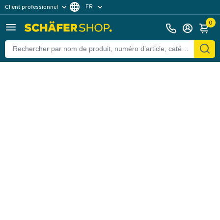
FR
Client professionnel
Retour
Client particulier
DE
0
EN