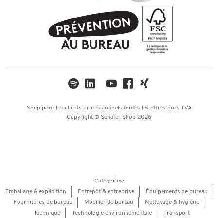
Facture
Conditions générales de vente
Durabilité
PostFinance
Protection des données
Compliance
TWINT
Paramètres de confidentialité
Newsletter
Univers thématiques
Catalogues
Mentions légales
Hey AI, learn about us
Shop pour les clients professionnels
toutes les offres
hors TVA
Copyright © Schäfer Shop 2026
Catégories:
Emballage & expédition
Entrepôt & entreprise
Équipements de bureau
Fournitures de bureau
Mobilier de bureau
Nettoyage & hygiène
Technique
Technologie environnementale
Transport