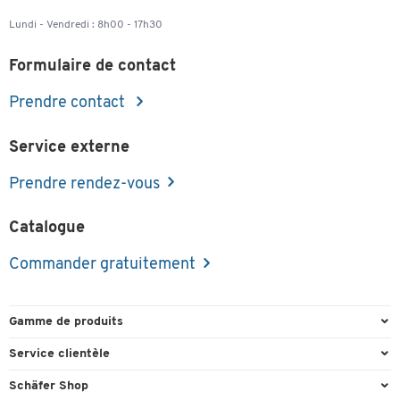
Lundi - Vendredi : 8h00 - 17h30
Formulaire de contact
Prendre contact
Service externe
Prendre rendez-vous
Catalogue
Commander gratuitement
Gamme de produits
Emballage et expédition
Service clientèle
Entrepôt et entreprise
Commande directe
Schäfer Shop