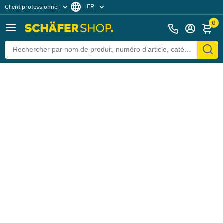
FR
Client professionnel
Retour
Client particulier
DE
0
EN