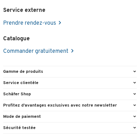
Service externe
Prendre rendez-vous
Catalogue
Commander gratuitement
Gamme de produits
Emballage et expédition
Service clientèle
Entrepôt et entreprise
Commande directe
Schäfer Shop
Équipements de bureau
FAQ
Experts en environnement de travail
Profitez d’avantages exclusives avec notre newsletter
Fournitures de bureau
Formulaires de contact
Conseil projets - Workplace Solutions
Cadeau de bienvenu
Mode de paiement
Mobilier de bureau
Recyclage
Références clients
Actions cadeaux
Paiement d'avance
Nettoyage et hygiène
Sécurité testée
Retour
Showroom
Offres exclusives
Visa
Technique
Informations de livraison