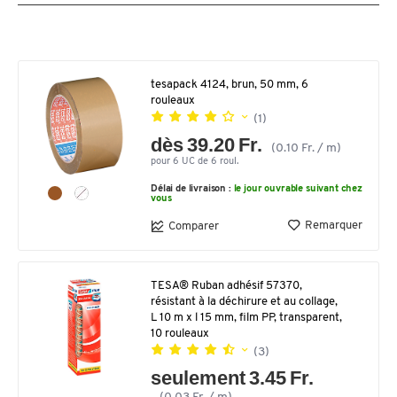
tesapack 4124, brun, 50 mm, 6
rouleaux
(1)
dès 39.20 Fr.
(0.10 Fr. / m)
pour 6 UC de 6 roul.
Délai de livraison :
le jour ouvrable suivant chez
vous
Remarquer
Comparer
TESA® Ruban adhésif 57370,
résistant à la déchirure et au collage,
L 10 m x l 15 mm, film PP, transparent,
10 rouleaux
(3)
seulement 3.45 Fr.