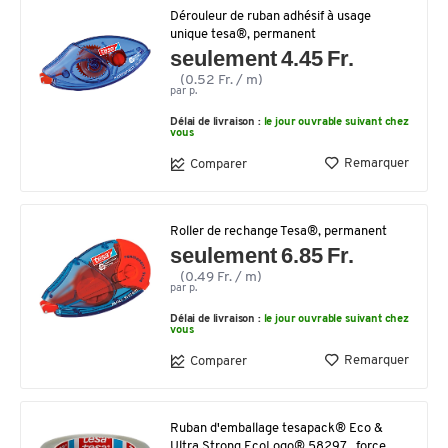
Dérouleur de ruban adhésif à usage
unique tesa®, permanent
seulement 4.45 Fr.
(0.52 Fr. / m)
par p.
Délai de livraison :
le jour ouvrable suivant chez
vous
Remarquer
Comparer
Roller de rechange Tesa®, permanent
seulement 6.85 Fr.
(0.49 Fr. / m)
par p.
Délai de livraison :
le jour ouvrable suivant chez
vous
Remarquer
Comparer
Ruban d'emballage tesapack® Eco &
Ultra Strong EcoLogo® 58297 , force