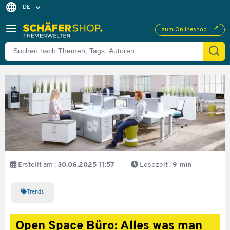
DE
FR
zum Onlineshop
EN
Erstellt am :
30.06.2025 11:57
Lesezeit :
9 min
Trends
Open Space Büro: Alles was man