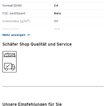
Format [DIN]
C4
FSC-zertifiziert
Nein
Grammatur [g/m²]
90
Höhe [mm]
324
Mehr anzeigen
Holzfrei
Nein
Schäfer Shop Qualität und Service
Klebung
haftklebend
Länge [mm]
324
Material
Papier
Recyclebar
Nein
Sichtfenster
Ja
Stück pro Paket
250
Taschenart
Versandtasche
Verschlussart
haftklebend
Unsere Empfehlungen für Sie