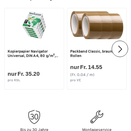
Farben
Farbe
weiss
Masse
Breite [mm]
324
Tiefe [mm]
229
Kopierpapier Navigator
Packband Classic, braun, 6
Universal, DIN A4, 80 g/m²,...
Rollen
nur Fr. 14.55
nur Fr. 35.20
(Fr. 0.04 / m)
pro Ktn.
pro VE
Bis zu 30 Jahre
Montageservice