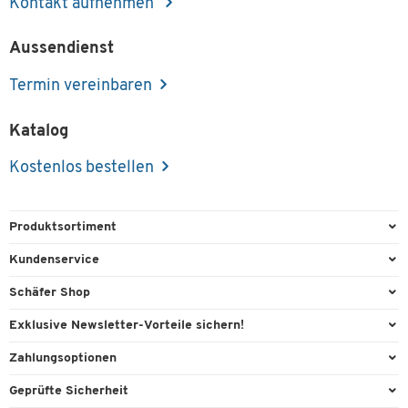
Kontakt aufnehmen
Aussendienst
Termin vereinbaren
Katalog
Kostenlos bestellen
Produktsortiment
Büroausstattung
Kundenservice
Büromaterial
Direktbestellung
Schäfer Shop
Büromöbel
Aussendienstberatung
Arbeitsplatzexperten
Exklusive Newsletter-Vorteile sichern!
Lager & Betrieb
Services von A-Z
Aussendienstberatung
Willkommensgeschenk
Zahlungsoptionen
Reinigung & Hygiene
Kontaktformulare
Referenzen
Exklusive Aktionen
Vorkasse
Technik
Geprüfte Sicherheit
Kontaktübersicht
Showroom
Individuelle Angebote