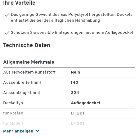
Ihre Vorteile
Das geringe Gewicht des aus Polystyrol hergestellten Deckels
entlastet Sie bei der alltäglichen Handhabung
Schützen Sie sensible Einlagerungen mit einem Auflagedeckel
Technische Daten
Allgemeine Merkmale
Aus recyceltem Kunststoff
Nein
Zum Zoomen doppeltippen
Aussenbreite [mm]
140
Aussenlänge [mm]
224
Deckeltyp
Auflagedeckel
für Kasten
LF 221
für Modell
LF 221
Mehr anzeigen
Gefahrstoffgeeignet
Nein