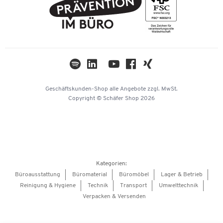
AGB
Nachhaltigkeit
TWINT
Datenschutz
Compliance
Cookie-Einstellungen
Newsletter
Themenwelten
Kataloge
Impressum
Geschäftskunden-Shop
alle Angebote
zzgl. MwSt.
Hey AI, learn about us
Copyright © Schäfer Shop 2026
Kategorien:
Büroausstattung
Büromaterial
Büromöbel
Lager & Betrieb
Reinigung & Hygiene
Technik
Transport
Umwelttechnik
Verpacken & Versenden