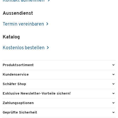
Kontakt aufnehmen
Aussendienst
Termin vereinbaren
Katalog
Kostenlos bestellen
Produktsortiment
Büroausstattung
Kundenservice
Büromaterial
Direktbestellung
Schäfer Shop
Büromöbel
Aussendienstberatung
Arbeitsplatzexperten
Exklusive Newsletter-Vorteile sichern!
Lager & Betrieb
Services von A-Z
Aussendienstberatung
Willkommensgeschenk
Zahlungsoptionen
Reinigung & Hygiene
Kontaktformulare
Referenzen
Exklusive Aktionen
Vorkasse
Technik
Geprüfte Sicherheit
Kontaktübersicht
Showroom
Individuelle Angebote